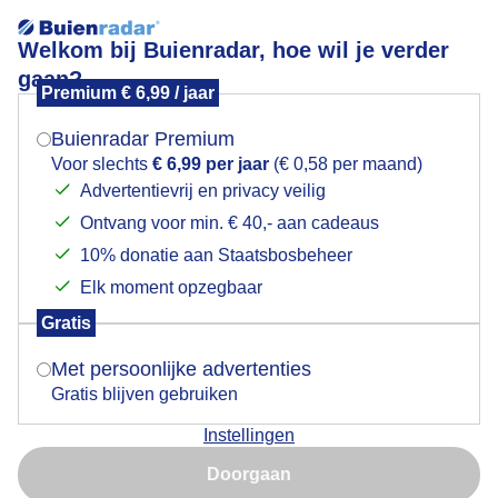
Welkom bij Buienradar, hoe wil je verder
gaan?
Premium € 6,99 / jaar
Mogen we je locatie gebruiken voor het
Bijzon en Kelvin-Helmholtz-wolken? 20.00 uur,
weer?
Colijnsplaat (Zeeland)
Buienradar Premium
Voor slechts
€ 6,99 per jaar
(€ 0,58 per maand)
Advertentievrij en privacy veilig
Ontvang voor min. € 40,- aan cadeaus
Indien je hier nog geen akkoord op hebt gegeven,
verschijnt er zo een pop-up uit je browser waarin
10% donatie aan Staatsbosbeheer
deze toestemming gevraagd wordt.
Elk moment opzegbaar
Gratis
Is goed, toon de popup
Met persoonlijke advertenties
Gratis blijven gebruiken
Instellingen
Nu niet, misschien later
Doorgaan
Gebruik je Safari en wil je niet elke dag deze pop-up zien?