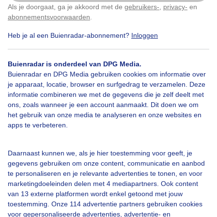
Als je doorgaat, ga je akkoord met de
gebruikers-
,
privacy-
en
Klik
hier
om dit aan te passen
Door: Vivian Kramer
Gemaakt: 06-08-2025, 47x bekeken
abonnementsvoorwaarden
.
Heb je al een Buienradar-abonnement?
Inloggen
1
Buienradar is onderdeel van DPG Media.
Buienradar en DPG Media gebruiken cookies om informatie over
Bekijk slideshow
je apparaat, locatie, browser en surfgedrag te verzamelen. Deze
informatie combineren we met de gegevens die je zelf deelt met
ons, zoals wanneer je een account aanmaakt. Dit doen we om
het gebruik van onze media te analyseren en onze websites en
apps te verbeteren.
Een moment geduld aub...
Daarnaast kunnen we, als je hier toestemming voor geeft, je
gegevens gebruiken om onze content, communicatie en aanbod
te personaliseren en je relevante advertenties te tonen, en voor
marketingdoeleinden delen met 4 mediapartners. Ook content
van 13 externe platformen wordt enkel getoond met jouw
toestemming. Onze 114 advertentie partners gebruiken cookies
voor gepersonaliseerde advertenties, advertentie- en