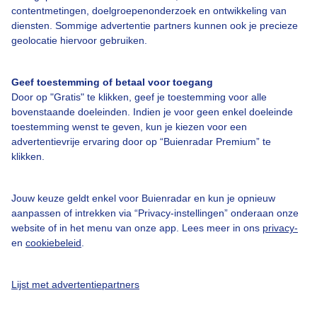
Over Buienradar
contentmetingen, doelgroepenonderzoek en ontwikkeling van
diensten. Sommige advertentie partners kunnen ook je precieze
geolocatie hiervoor gebruiken.
Bedrijfsgegevens
Veelgestelde vragen
Geef toestemming of betaal voor toegang
Contact
Door op "Gratis" te klikken, geef je toestemming voor alle
bovenstaande doeleinden. Indien je voor geen enkel doeleinde
Toegankelijkheid
toestemming wenst te geven, kun je kiezen voor een
advertentievrije ervaring door op “Buienradar Premium” te
Gebruikersvoorwaarden
klikken.
Adverteren
Buienradar Team
Jouw keuze geldt enkel voor Buienradar en kun je opnieuw
aanpassen of intrekken via “Privacy-instellingen” onderaan onze
Privacy beleid
website of in het menu van onze app. Lees meer in ons
privacy-
Cookie beleid
en
cookiebeleid
.
Privacy instellingen
Lijst met advertentiepartners
Gratis weerdata