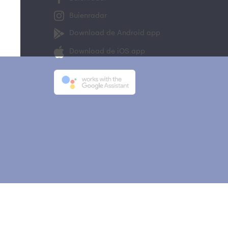
Buienradar
Download de Android app
Download de iOS app