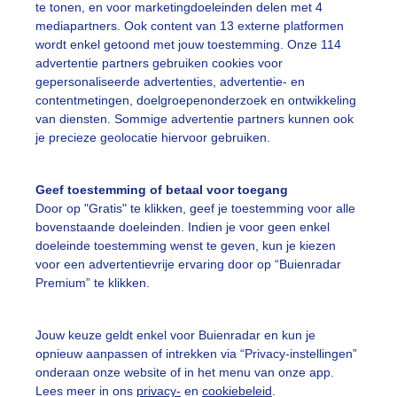
te tonen, en voor marketingdoeleinden delen met 4
mediapartners. Ook content van 13 externe platformen
wordt enkel getoond met jouw toestemming. Onze 114
linder
Zomer
advertentie partners gebruiken cookies voor
gepersonaliseerde advertenties, advertentie- en
contentmetingen, doelgroepenonderzoek en ontwikkeling
van diensten. Sommige advertentie partners kunnen ook
ekijk slideshow
je precieze geolocatie hiervoor gebruiken.
Geef toestemming of betaal voor toegang
Door op "Gratis" te klikken, geef je toestemming voor alle
bovenstaande doeleinden. Indien je voor geen enkel
Een moment geduld
doeleinde toestemming wenst te geven, kun je kiezen
voor een advertentievrije ervaring door op “Buienradar
Premium” te klikken.
uienradar
Mijn weer
Jouw keuze geldt enkel voor Buienradar en kun je
opnieuw aanpassen of intrekken via “Privacy-instellingen”
fsgegevens
De Bilt
onderaan onze website of in het menu van onze app.
Lees meer in ons
privacy-
en
cookiebeleid
.
stelde vragen