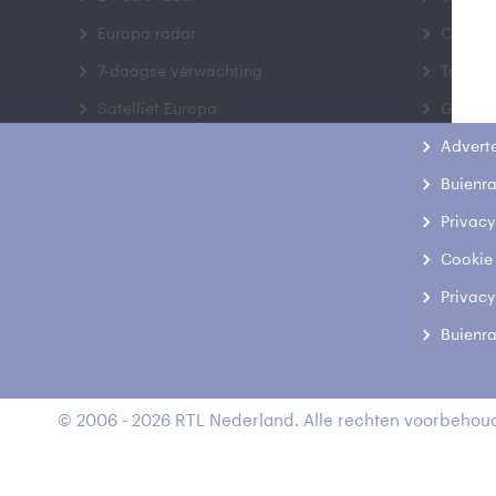
Europa radar
Contac
7-daagse verwachting
Toegank
Satelliet Europa
Gebrui
Advert
Buienr
Privacy
Cookie
Privacy
Buienr
© 2006 - 2026 RTL Nederland. Alle rechten voorbehoud