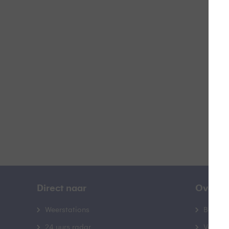
V
B
Direct naar
Over B
Weerstations
Bedrij
24 uurs radar
Veelge