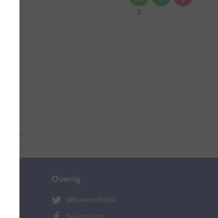
3
 aub...
Overig
@BuienradarNL
Buienradar