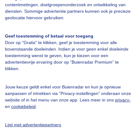
contentmetingen, doelgroepenonderzoek en ontwikkeling van
diensten. Sommige advertentie partners kunnen ook je precieze
Bedrijfsgegevens
geolocatie hiervoor gebruiken.
Veelgestelde vragen
Geef toestemming of betaal voor toegang
Contact
Door op "Gratis" te klikken, geef je toestemming voor alle
Toegankelijkheid
bovenstaande doeleinden. Indien je voor geen enkel doeleinde
toestemming wenst te geven, kun je kiezen voor een
Gebruikersvoorwaarden
advertentievrije ervaring door op “Buienradar Premium” te
klikken.
Adverteren
Buienradar Team
Jouw keuze geldt enkel voor Buienradar en kun je opnieuw
Privacy beleid
aanpassen of intrekken via “Privacy-instellingen” onderaan onze
website of in het menu van onze app. Lees meer in ons
privacy-
Cookie beleid
en
cookiebeleid
.
Privacy instellingen
Gratis weerdata
Lijst met advertentiepartners
@BuienradarNL