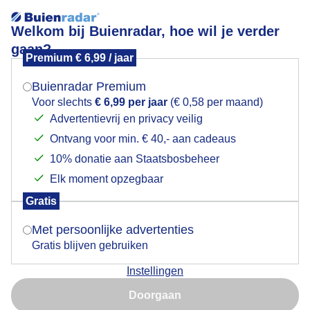
Welkom bij Buienradar, hoe wil je verder
gaan?
Premium € 6,99 / jaar
Mogen we je locatie gebruiken voor het
Sluisje in Spaarndam
weer?
Buienradar Premium
Voor slechts
€ 6,99 per jaar
(€ 0,58 per maand)
Advertentievrij en privacy veilig
Ontvang voor min. € 40,- aan cadeaus
Indien je hier nog geen akkoord op hebt gegeven,
verschijnt er zo een pop-up uit je browser waarin
10% donatie aan Staatsbosbeheer
deze toestemming gevraagd wordt.
Elk moment opzegbaar
Gratis
Is goed, toon de popup
Met persoonlijke advertenties
Gratis blijven gebruiken
Zon en wolken
Instellingen
Nu niet, misschien later
Door: Yvonne Raphael
Gemaakt: 06-08-2025, 35x bekeken
Doorgaan
Gebruik je Safari en wil je niet elke dag deze pop-up zien?