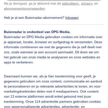
Als je doorgaat, ga je akkoord met de
gebruikers-
,
privacy-
en
Klik
hier
om dit aan te passen
abonnementsvoorwaarden
.
Heb je al een Buienradar-abonnement?
Inloggen
Sluisje
Zon
Wolken
Buienradar is onderdeel van DPG Media.
Buienradar en DPG Media gebruiken cookies om informatie over
Bekijk slideshow
je apparaat, locatie, browser en surfgedrag te verzamelen. Deze
informatie combineren we met de gegevens die je zelf deelt met
ons, zoals wanneer je een account aanmaakt. Dit doen we om
het gebruik van onze media te analyseren en onze websites en
apps te verbeteren.
Een moment geduld aub...
Daarnaast kunnen we, als je hier toestemming voor geeft, je
gegevens gebruiken om onze content, communicatie en aanbod
te personaliseren en je relevante advertenties te tonen, en voor
marketingdoeleinden delen met 4 mediapartners. Ook content
van 13 externe platformen wordt enkel getoond met jouw
toestemming. Onze 114 advertentie partners gebruiken cookies
voor gepersonaliseerde advertenties, advertentie- en
Over Buienradar