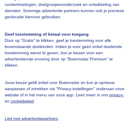
contentmetingen, doelgroepenonderzoek en ontwikkeling van
diensten. Sommige advertentie partners kunnen ook je precieze
Bedrijfsgegevens
geolocatie hiervoor gebruiken.
Veelgestelde vragen
Geef toestemming of betaal voor toegang
Contact
Door op "Gratis" te klikken, geef je toestemming voor alle
Toegankelijkheid
bovenstaande doeleinden. Indien je voor geen enkel doeleinde
toestemming wenst te geven, kun je kiezen voor een
Gebruikersvoorwaarden
advertentievrije ervaring door op “Buienradar Premium” te
klikken.
Adverteren
Buienradar Team
Jouw keuze geldt enkel voor Buienradar en kun je opnieuw
Privacy beleid
aanpassen of intrekken via “Privacy-instellingen” onderaan onze
website of in het menu van onze app. Lees meer in ons
privacy-
Cookie beleid
en
cookiebeleid
.
Privacy instellingen
Gratis weerdata
Lijst met advertentiepartners
@BuienradarNL