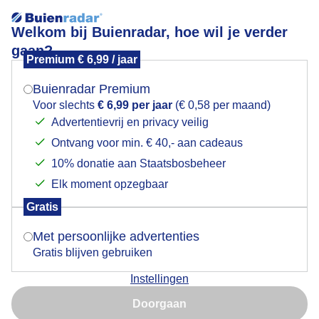
Welkom bij Buienradar, hoe wil je verder
gaan?
Premium € 6,99 / jaar
Mogen we je locatie gebruiken voor het
Lees meer.
weer?
Buienradar Premium
Mooi zomerweer
Voor slechts
€ 6,99 per jaar
(€ 0,58 per maand)
Advertentievrij en privacy veilig
Ontvang voor min. € 40,- aan cadeaus
Indien je hier nog geen akkoord op hebt gegeven,
verschijnt er zo een pop-up uit je browser waarin
10% donatie aan Staatsbosbeheer
deze toestemming gevraagd wordt.
Elk moment opzegbaar
Gratis
Is goed, toon de popup
Met persoonlijke advertenties
Gratis blijven gebruiken
Mooi zomerweer
Instellingen
Nu niet, misschien later
Door: Anne-Marie van Iersel
Gemaakt: 06-08-2025, 39x bekeken
Doorgaan
Gebruik je Safari en wil je niet elke dag deze pop-up zien?