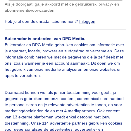
Als je doorgaat, ga je akkoord met de
gebruikers-
,
privacy-
en
Klik
hier
om dit aan te passen
abonnementsvoorwaarden
.
Heb je al een Buienradar-abonnement?
Inloggen
Zomer
Zon
Wolken
Buienradar is onderdeel van DPG Media.
Buienradar en DPG Media gebruiken cookies om informatie over
Bekijk slideshow
je apparaat, locatie, browser en surfgedrag te verzamelen. Deze
informatie combineren we met de gegevens die je zelf deelt met
ons, zoals wanneer je een account aanmaakt. Dit doen we om
het gebruik van onze media te analyseren en onze websites en
apps te verbeteren.
Een moment geduld aub...
Daarnaast kunnen we, als je hier toestemming voor geeft, je
gegevens gebruiken om onze content, communicatie en aanbod
te personaliseren en je relevante advertenties te tonen, en voor
marketingdoeleinden delen met 4 mediapartners. Ook content
van 13 externe platformen wordt enkel getoond met jouw
toestemming. Onze 114 advertentie partners gebruiken cookies
Over Buienradar
voor gepersonaliseerde advertenties, advertentie- en