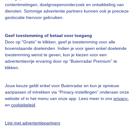
Over Buienradar
contentmetingen, doelgroepenonderzoek en ontwikkeling van
diensten. Sommige advertentie partners kunnen ook je precieze
geolocatie hiervoor gebruiken.
Bedrijfsgegevens
Veelgestelde vragen
Geef toestemming of betaal voor toegang
Contact
Door op "Gratis" te klikken, geef je toestemming voor alle
bovenstaande doeleinden. Indien je voor geen enkel doeleinde
Toegankelijkheid
toestemming wenst te geven, kun je kiezen voor een
advertentievrije ervaring door op “Buienradar Premium” te
Gebruikersvoorwaarden
klikken.
Adverteren
Buienradar Team
Jouw keuze geldt enkel voor Buienradar en kun je opnieuw
aanpassen of intrekken via “Privacy-instellingen” onderaan onze
Privacy beleid
website of in het menu van onze app. Lees meer in ons
privacy-
Cookie beleid
en
cookiebeleid
.
Privacy instellingen
Lijst met advertentiepartners
Gratis weerdata