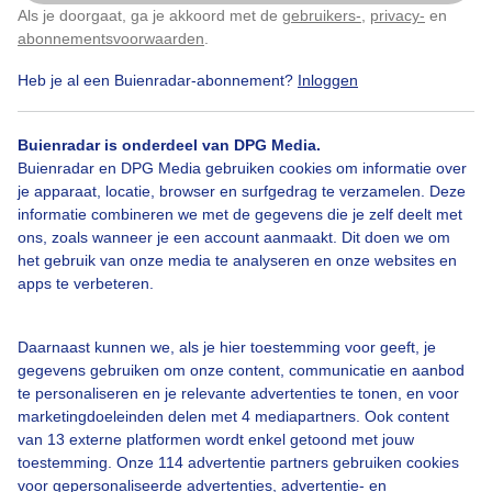
Als je doorgaat, ga je akkoord met de
gebruikers-
,
privacy-
en
Klik
hier
om dit aan te passen
abonnementsvoorwaarden
.
Heb je al een Buienradar-abonnement?
Inloggen
Zon
Buienradar is onderdeel van DPG Media.
Buienradar en DPG Media gebruiken cookies om informatie over
Bekijk slideshow
je apparaat, locatie, browser en surfgedrag te verzamelen. Deze
informatie combineren we met de gegevens die je zelf deelt met
ons, zoals wanneer je een account aanmaakt. Dit doen we om
het gebruik van onze media te analyseren en onze websites en
apps te verbeteren.
Een moment geduld aub...
Daarnaast kunnen we, als je hier toestemming voor geeft, je
gegevens gebruiken om onze content, communicatie en aanbod
te personaliseren en je relevante advertenties te tonen, en voor
marketingdoeleinden delen met 4 mediapartners. Ook content
van 13 externe platformen wordt enkel getoond met jouw
toestemming. Onze 114 advertentie partners gebruiken cookies
voor gepersonaliseerde advertenties, advertentie- en