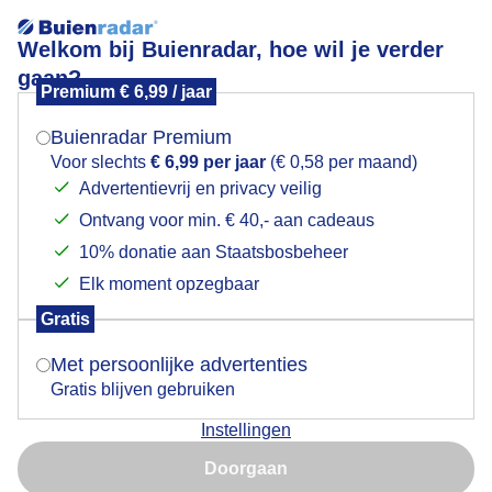
Welkom bij Buienradar, hoe wil je verder
gaan?
Premium € 6,99 / jaar
Mogen we je locatie gebruiken voor het
Zonnige start
weer?
Buienradar Premium
Voor slechts
€ 6,99 per jaar
(€ 0,58 per maand)
Advertentievrij en privacy veilig
Ontvang voor min. € 40,- aan cadeaus
Indien je hier nog geen akkoord op hebt gegeven,
verschijnt er zo een pop-up uit je browser waarin
10% donatie aan Staatsbosbeheer
deze toestemming gevraagd wordt.
Elk moment opzegbaar
Gratis
Is goed, toon de popup
Met persoonlijke advertenties
Gratis blijven gebruiken
Zonnige start van de dag
Instellingen
Nu niet, misschien later
Doorgaan
Door: Joost Mooij
Gemaakt: 06-08-2025, 41x bekeken
Gebruik je Safari en wil je niet elke dag deze pop-up zien?