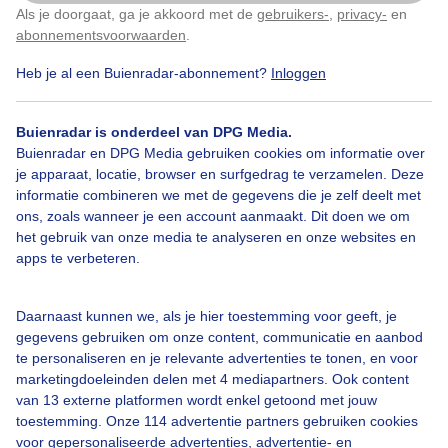
Als je doorgaat, ga je akkoord met de
gebruikers-
,
privacy-
en
Klik
hier
om dit aan te passen
abonnementsvoorwaarden
.
Heb je al een Buienradar-abonnement?
Inloggen
Zomer
Zon
Wolken
Buienradar is onderdeel van DPG Media.
Buienradar en DPG Media gebruiken cookies om informatie over
Bekijk slideshow
je apparaat, locatie, browser en surfgedrag te verzamelen. Deze
informatie combineren we met de gegevens die je zelf deelt met
ons, zoals wanneer je een account aanmaakt. Dit doen we om
het gebruik van onze media te analyseren en onze websites en
apps te verbeteren.
Een moment geduld aub...
Daarnaast kunnen we, als je hier toestemming voor geeft, je
gegevens gebruiken om onze content, communicatie en aanbod
te personaliseren en je relevante advertenties te tonen, en voor
marketingdoeleinden delen met 4 mediapartners. Ook content
van 13 externe platformen wordt enkel getoond met jouw
toestemming. Onze 114 advertentie partners gebruiken cookies
voor gepersonaliseerde advertenties, advertentie- en
Over Buienradar