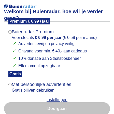
Welkom bij Buienradar, hoe wil je verder
gaan?
Premium € 6,99 / jaar
Mogen we je locatie gebruiken voor het
Bewolking
weer?
Buienradar Premium
Voor slechts
€ 6,99 per jaar
(€ 0,58 per maand)
Advertentievrij en privacy veilig
Ontvang voor min. € 40,- aan cadeaus
Indien je hier nog geen akkoord op hebt gegeven,
verschijnt er zo een pop-up uit je browser waarin
10% donatie aan Staatsbosbeheer
deze toestemming gevraagd wordt.
Elk moment opzegbaar
Gratis
Is goed, toon de popup
Met persoonlijke advertenties
Gratis blijven gebruiken
Hollandse luchten vandaag met een stevige wind
Instellingen
Nu niet, misschien later
Door: Ton Wesselius
Gemaakt: 05-08-2025, 43x bekeken
Doorgaan
Gebruik je Safari en wil je niet elke dag deze pop-up zien?