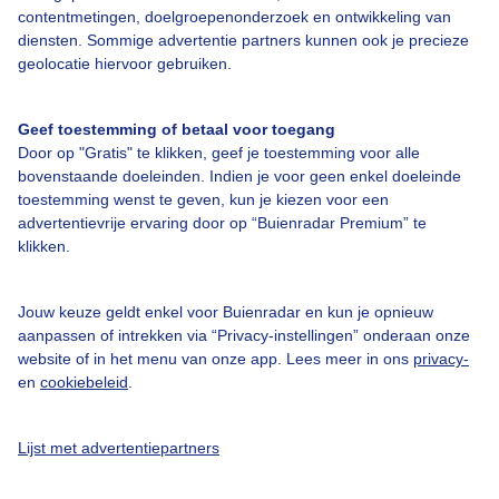
contentmetingen, doelgroepenonderzoek en ontwikkeling van
diensten. Sommige advertentie partners kunnen ook je precieze
Bedrijfsgegevens
geolocatie hiervoor gebruiken.
Veelgestelde vragen
Geef toestemming of betaal voor toegang
Contact
Door op "Gratis" te klikken, geef je toestemming voor alle
Toegankelijkheid
bovenstaande doeleinden. Indien je voor geen enkel doeleinde
toestemming wenst te geven, kun je kiezen voor een
Gebruikersvoorwaarden
advertentievrije ervaring door op “Buienradar Premium” te
klikken.
Adverteren
Buienradar Team
Jouw keuze geldt enkel voor Buienradar en kun je opnieuw
Privacy beleid
aanpassen of intrekken via “Privacy-instellingen” onderaan onze
website of in het menu van onze app. Lees meer in ons
privacy-
Cookie beleid
en
cookiebeleid
.
Privacy instellingen
Gratis weerdata
Lijst met advertentiepartners
@BuienradarNL