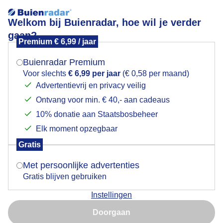
Welkom bij Buienradar, hoe wil je verder
gaan?
Premium € 6,99 / jaar
Mogen we je locatie gebruiken voor het
Lekker uitwaaien op de dijk
weer?
Buienradar Premium
Voor slechts
€ 6,99 per jaar
(€ 0,58 per maand)
Advertentievrij en privacy veilig
Ontvang voor min. € 40,- aan cadeaus
Indien je hier nog geen akkoord op hebt gegeven,
verschijnt er zo een pop-up uit je browser waarin
10% donatie aan Staatsbosbeheer
deze toestemming gevraagd wordt.
Elk moment opzegbaar
Gratis
Is goed, toon de popup
Met persoonlijke advertenties
Gratis blijven gebruiken
Zon, zee en veel wind
Instellingen
Nu niet, misschien later
Door: Ilse Kootkar
Gemaakt: 05-08-2025, 75x bekeken
Doorgaan
Gebruik je Safari en wil je niet elke dag deze pop-up zien?