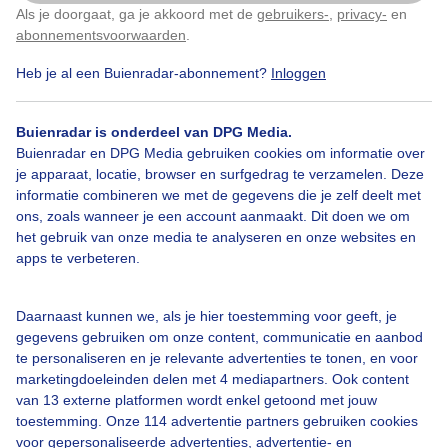
Als je doorgaat, ga je akkoord met de
gebruikers-
,
privacy-
en
Klik
hier
om dit aan te passen
abonnementsvoorwaarden
.
Heb je al een Buienradar-abonnement?
Inloggen
Zon
Wolken
Wind
Buienradar is onderdeel van DPG Media.
Buienradar en DPG Media gebruiken cookies om informatie over
Bekijk slideshow
je apparaat, locatie, browser en surfgedrag te verzamelen. Deze
informatie combineren we met de gegevens die je zelf deelt met
ons, zoals wanneer je een account aanmaakt. Dit doen we om
het gebruik van onze media te analyseren en onze websites en
apps te verbeteren.
Een moment geduld aub...
Daarnaast kunnen we, als je hier toestemming voor geeft, je
gegevens gebruiken om onze content, communicatie en aanbod
te personaliseren en je relevante advertenties te tonen, en voor
marketingdoeleinden delen met 4 mediapartners. Ook content
van 13 externe platformen wordt enkel getoond met jouw
toestemming. Onze 114 advertentie partners gebruiken cookies
voor gepersonaliseerde advertenties, advertentie- en
Over Buienradar