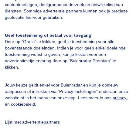
contentmetingen, doelgroepenonderzoek en ontwikkeling van
diensten. Sommige advertentie partners kunnen ook je precieze
Bedrijfsgegevens
geolocatie hiervoor gebruiken.
Veelgestelde vragen
Geef toestemming of betaal voor toegang
Contact
Door op "Gratis" te klikken, geef je toestemming voor alle
Toegankelijkheid
bovenstaande doeleinden. Indien je voor geen enkel doeleinde
toestemming wenst te geven, kun je kiezen voor een
Gebruikersvoorwaarden
advertentievrije ervaring door op “Buienradar Premium” te
klikken.
Adverteren
Buienradar Team
Jouw keuze geldt enkel voor Buienradar en kun je opnieuw
Privacy beleid
aanpassen of intrekken via “Privacy-instellingen” onderaan onze
website of in het menu van onze app. Lees meer in ons
privacy-
Cookie beleid
en
cookiebeleid
.
Privacy instellingen
Gratis weerdata
Lijst met advertentiepartners
@BuienradarNL