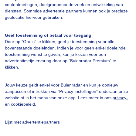
contentmetingen, doelgroepenonderzoek en ontwikkeling van
diensten. Sommige advertentie partners kunnen ook je precieze
Bedrijfsgegevens
geolocatie hiervoor gebruiken.
Veelgestelde vragen
Geef toestemming of betaal voor toegang
Contact
Door op "Gratis" te klikken, geef je toestemming voor alle
Toegankelijkheid
bovenstaande doeleinden. Indien je voor geen enkel doeleinde
toestemming wenst te geven, kun je kiezen voor een
Gebruikersvoorwaarden
advertentievrije ervaring door op “Buienradar Premium” te
klikken.
Adverteren
Buienradar Team
Jouw keuze geldt enkel voor Buienradar en kun je opnieuw
Privacy beleid
aanpassen of intrekken via “Privacy-instellingen” onderaan onze
website of in het menu van onze app. Lees meer in ons
privacy-
Cookie beleid
en
cookiebeleid
.
Privacy instellingen
Gratis weerdata
Lijst met advertentiepartners
@BuienradarNL