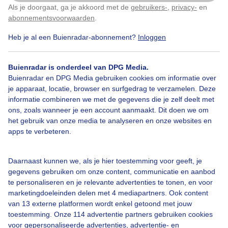
Als je doorgaat, ga je akkoord met de
gebruikers-
,
privacy-
en
Klik
hier
om dit aan te passen
abonnementsvoorwaarden
.
Heb je al een Buienradar-abonnement?
Inloggen
Blauwe
Zon
Wolken
Buienradar is onderdeel van DPG Media.
Buienradar en DPG Media gebruiken cookies om informatie over
Bekijk slideshow
je apparaat, locatie, browser en surfgedrag te verzamelen. Deze
informatie combineren we met de gegevens die je zelf deelt met
ons, zoals wanneer je een account aanmaakt. Dit doen we om
het gebruik van onze media te analyseren en onze websites en
apps te verbeteren.
Een moment geduld aub...
Daarnaast kunnen we, als je hier toestemming voor geeft, je
gegevens gebruiken om onze content, communicatie en aanbod
te personaliseren en je relevante advertenties te tonen, en voor
marketingdoeleinden delen met 4 mediapartners. Ook content
van 13 externe platformen wordt enkel getoond met jouw
toestemming. Onze 114 advertentie partners gebruiken cookies
voor gepersonaliseerde advertenties, advertentie- en
Over Buienradar