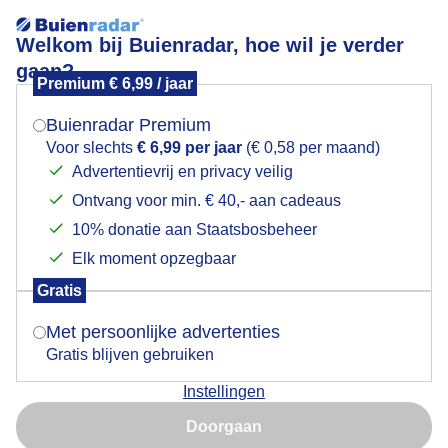
Welkom bij Buienradar, hoe wil je verder
gaan?
Premium € 6,99 / jaar
Mogen we je locatie gebruiken voor het
Veel blauwe lucht
weer?
Buienradar Premium
Voor slechts
€ 6,99 per jaar
(€ 0,58 per maand)
Advertentievrij en privacy veilig
Ontvang voor min. € 40,- aan cadeaus
Indien je hier nog geen akkoord op hebt gegeven,
verschijnt er zo een pop-up uit je browser waarin
10% donatie aan Staatsbosbeheer
deze toestemming gevraagd wordt.
Elk moment opzegbaar
Gratis
Is goed, toon de popup
Met persoonlijke advertenties
Gratis blijven gebruiken
Het is een komen en gaan van zon en wolken
Instellingen
Nu niet, misschien later
Door: Toon Boons
Gemaakt: 05-08-2025, 38x bekeken
Doorgaan
Gebruik je Safari en wil je niet elke dag deze pop-up zien?