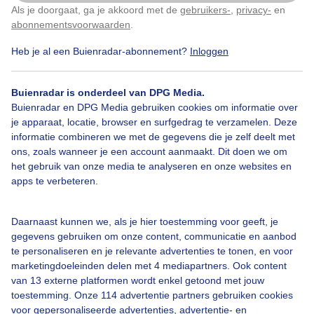
Als je doorgaat, ga je akkoord met de
gebruikers-
,
privacy-
en
Klik
hier
om dit aan te passen
abonnementsvoorwaarden
.
Heb je al een Buienradar-abonnement?
Inloggen
Sluierbewolking
Zon
Wind
Buienradar is onderdeel van DPG Media.
Buienradar en DPG Media gebruiken cookies om informatie over
Bekijk slideshow
je apparaat, locatie, browser en surfgedrag te verzamelen. Deze
informatie combineren we met de gegevens die je zelf deelt met
ons, zoals wanneer je een account aanmaakt. Dit doen we om
het gebruik van onze media te analyseren en onze websites en
apps te verbeteren.
Een moment geduld aub...
Daarnaast kunnen we, als je hier toestemming voor geeft, je
gegevens gebruiken om onze content, communicatie en aanbod
te personaliseren en je relevante advertenties te tonen, en voor
marketingdoeleinden delen met 4 mediapartners. Ook content
van 13 externe platformen wordt enkel getoond met jouw
toestemming. Onze 114 advertentie partners gebruiken cookies
voor gepersonaliseerde advertenties, advertentie- en
Over Buienradar