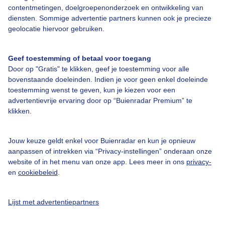
contentmetingen, doelgroepenonderzoek en ontwikkeling van
diensten. Sommige advertentie partners kunnen ook je precieze
Bedrijfsgegevens
geolocatie hiervoor gebruiken.
Veelgestelde vragen
Geef toestemming of betaal voor toegang
Contact
Door op "Gratis" te klikken, geef je toestemming voor alle
Toegankelijkheid
bovenstaande doeleinden. Indien je voor geen enkel doeleinde
toestemming wenst te geven, kun je kiezen voor een
Gebruikersvoorwaarden
advertentievrije ervaring door op “Buienradar Premium” te
klikken.
Adverteren
Buienradar Team
Jouw keuze geldt enkel voor Buienradar en kun je opnieuw
Privacy beleid
aanpassen of intrekken via “Privacy-instellingen” onderaan onze
website of in het menu van onze app. Lees meer in ons
privacy-
Cookie beleid
en
cookiebeleid
.
Privacy instellingen
Gratis weerdata
Lijst met advertentiepartners
@BuienradarNL