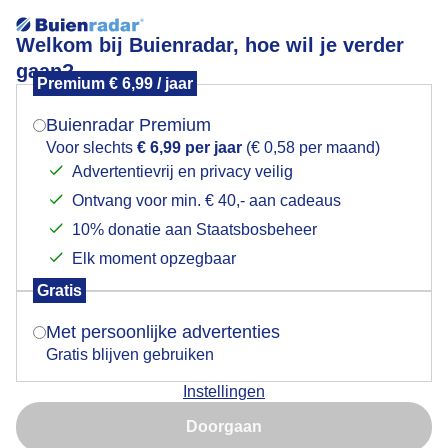
Welkom bij Buienradar, hoe wil je verder
gaan?
Premium € 6,99 / jaar
Mogen we je locatie gebruiken voor het
Antoniusmolen Laor
weer?
Buienradar Premium
Voor slechts
€ 6,99 per jaar
(€ 0,58 per maand)
Advertentievrij en privacy veilig
Ontvang voor min. € 40,- aan cadeaus
Indien je hier nog geen akkoord op hebt gegeven,
verschijnt er zo een pop-up uit je browser waarin
10% donatie aan Staatsbosbeheer
deze toestemming gevraagd wordt.
Elk moment opzegbaar
Gratis
Is goed, toon de popup
Met persoonlijke advertenties
Gratis blijven gebruiken
Sluierbewolking met veel wind
Instellingen
Nu niet, misschien later
Door: Anita Maes-Kuppens
Gemaakt: 04-08-2025, 68x bekeken
Doorgaan
Gebruik je Safari en wil je niet elke dag deze pop-up zien?