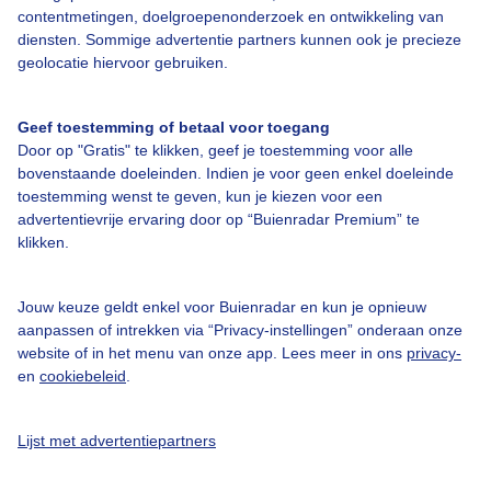
contentmetingen, doelgroepenonderzoek en ontwikkeling van
Over Buienradar
diensten. Sommige advertentie partners kunnen ook je precieze
geolocatie hiervoor gebruiken.
Bedrijfsgegevens
Geef toestemming of betaal voor toegang
Veelgestelde vragen
Door op "Gratis" te klikken, geef je toestemming voor alle
bovenstaande doeleinden. Indien je voor geen enkel doeleinde
Contact
toestemming wenst te geven, kun je kiezen voor een
Toegankelijkheid
advertentievrije ervaring door op “Buienradar Premium” te
klikken.
Gebruikersvoorwaarden
Adverteren
Jouw keuze geldt enkel voor Buienradar en kun je opnieuw
Buienradar Team
aanpassen of intrekken via “Privacy-instellingen” onderaan onze
website of in het menu van onze app. Lees meer in ons
privacy-
Privacy beleid
en
cookiebeleid
.
Cookie beleid
Privacy instellingen
Lijst met advertentiepartners
Gratis weerdata