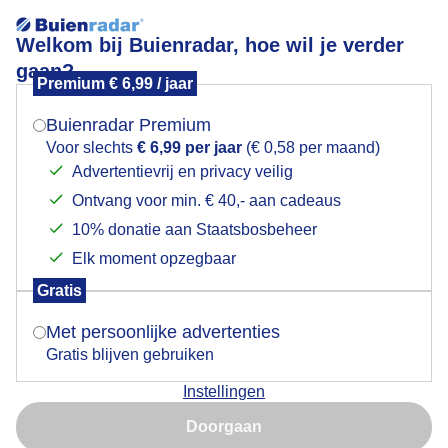
Welkom bij Buienradar, hoe wil je verder
gaan?
Premium € 6,99 / jaar
Mogen we je locatie gebruiken voor het
Momenteel staat de heide in bloei op deze mooie
weer?
zomerse dag
Buienradar Premium
Voor slechts
€ 6,99 per jaar
(€ 0,58 per maand)
Advertentievrij en privacy veilig
Ontvang voor min. € 40,- aan cadeaus
Indien je hier nog geen akkoord op hebt gegeven,
verschijnt er zo een pop-up uit je browser waarin
10% donatie aan Staatsbosbeheer
deze toestemming gevraagd wordt.
Elk moment opzegbaar
Gratis
Is goed, toon de popup
Met persoonlijke advertenties
Gratis blijven gebruiken
Instellingen
Momenteel staat de heide in bloei op deze mooie
Nu niet, misschien later
zomerse dag
Doorgaan
Gebruik je Safari en wil je niet elke dag deze pop-up zien?