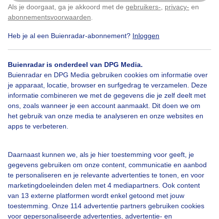
Als je doorgaat, ga je akkoord met de
gebruikers-
,
privacy-
en
Door: Jos Hebben
Gemaakt: 04-08-2025, 28x bekeken
Klik
hier
om dit aan te passen
abonnementsvoorwaarden
.
Heb je al een Buienradar-abonnement?
Inloggen
Zomer
Zon
Wolken
Buienradar is onderdeel van DPG Media.
Buienradar en DPG Media gebruiken cookies om informatie over
je apparaat, locatie, browser en surfgedrag te verzamelen. Deze
informatie combineren we met de gegevens die je zelf deelt met
Bekijk slideshow
ons, zoals wanneer je een account aanmaakt. Dit doen we om
het gebruik van onze media te analyseren en onze websites en
apps te verbeteren.
Daarnaast kunnen we, als je hier toestemming voor geeft, je
Een moment geduld aub...
gegevens gebruiken om onze content, communicatie en aanbod
te personaliseren en je relevante advertenties te tonen, en voor
marketingdoeleinden delen met 4 mediapartners. Ook content
van 13 externe platformen wordt enkel getoond met jouw
toestemming. Onze 114 advertentie partners gebruiken cookies
voor gepersonaliseerde advertenties, advertentie- en