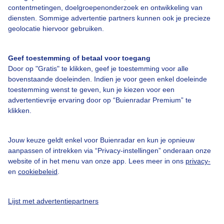
contentmetingen, doelgroepenonderzoek en ontwikkeling van
diensten. Sommige advertentie partners kunnen ook je precieze
Bedrijfsgegevens
geolocatie hiervoor gebruiken.
Veelgestelde vragen
Geef toestemming of betaal voor toegang
Contact
Door op "Gratis" te klikken, geef je toestemming voor alle
Toegankelijkheid
bovenstaande doeleinden. Indien je voor geen enkel doeleinde
toestemming wenst te geven, kun je kiezen voor een
Gebruikersvoorwaarden
advertentievrije ervaring door op “Buienradar Premium” te
klikken.
Adverteren
Buienradar Team
Jouw keuze geldt enkel voor Buienradar en kun je opnieuw
Privacy beleid
aanpassen of intrekken via “Privacy-instellingen” onderaan onze
website of in het menu van onze app. Lees meer in ons
privacy-
Cookie beleid
en
cookiebeleid
.
Privacy instellingen
Gratis weerdata
Lijst met advertentiepartners
@BuienradarNL