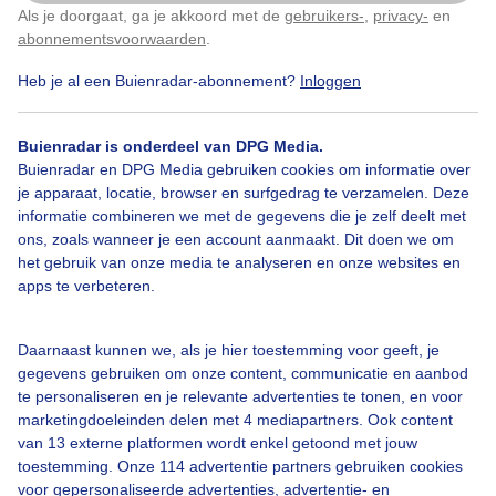
Als je doorgaat, ga je akkoord met de
gebruikers-
,
privacy-
en
Klik
hier
om dit aan te passen
abonnementsvoorwaarden
.
Heb je al een Buienradar-abonnement?
Inloggen
Zomer
Zon
Wolken
Buienradar is onderdeel van DPG Media.
Buienradar en DPG Media gebruiken cookies om informatie over
Bekijk slideshow
je apparaat, locatie, browser en surfgedrag te verzamelen. Deze
informatie combineren we met de gegevens die je zelf deelt met
ons, zoals wanneer je een account aanmaakt. Dit doen we om
het gebruik van onze media te analyseren en onze websites en
apps te verbeteren.
Een moment geduld aub...
Daarnaast kunnen we, als je hier toestemming voor geeft, je
gegevens gebruiken om onze content, communicatie en aanbod
te personaliseren en je relevante advertenties te tonen, en voor
marketingdoeleinden delen met 4 mediapartners. Ook content
van 13 externe platformen wordt enkel getoond met jouw
toestemming. Onze 114 advertentie partners gebruiken cookies
voor gepersonaliseerde advertenties, advertentie- en
Over Buienradar