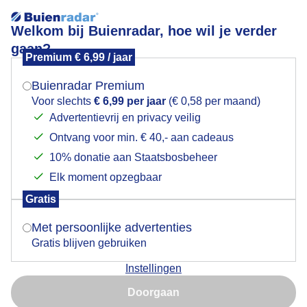
Welkom bij Buienradar, hoe wil je verder
gaan?
Premium € 6,99 / jaar
Mogen we je locatie gebruiken voor het
Luchtbewolking!
weer?
Buienradar Premium
Voor slechts
€ 6,99 per jaar
(€ 0,58 per maand)
Advertentievrij en privacy veilig
Ontvang voor min. € 40,- aan cadeaus
Indien je hier nog geen akkoord op hebt gegeven,
verschijnt er zo een pop-up uit je browser waarin
10% donatie aan Staatsbosbeheer
deze toestemming gevraagd wordt.
Elk moment opzegbaar
Gratis
Is goed, toon de popup
Met persoonlijke advertenties
Gratis blijven gebruiken
Weerfoto!
Instellingen
Nu niet, misschien later
Door: Nely V Frankenhuijzen
Gemaakt: 04-08-2025, 57x bekeken
Doorgaan
Gebruik je Safari en wil je niet elke dag deze pop-up zien?