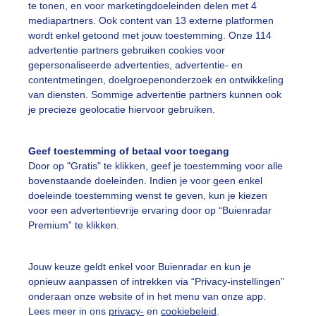
te tonen, en voor marketingdoeleinden delen met 4
mediapartners. Ook content van 13 externe platformen
on
Wolken
Zonsopkomst
wordt enkel getoond met jouw toestemming. Onze 114
advertentie partners gebruiken cookies voor
gepersonaliseerde advertenties, advertentie- en
ekijk slideshow
contentmetingen, doelgroepenonderzoek en ontwikkeling
van diensten. Sommige advertentie partners kunnen ook
je precieze geolocatie hiervoor gebruiken.
Geef toestemming of betaal voor toegang
Door op "Gratis" te klikken, geef je toestemming voor alle
Een moment geduld
bovenstaande doeleinden. Indien je voor geen enkel
doeleinde toestemming wenst te geven, kun je kiezen
voor een advertentievrije ervaring door op “Buienradar
Premium” te klikken.
uienradar
Mijn weer
Jouw keuze geldt enkel voor Buienradar en kun je
fsgegevens
De Bilt
opnieuw aanpassen of intrekken via “Privacy-instellingen”
stelde vragen
onderaan onze website of in het menu van onze app.
Lees meer in ons
privacy-
en
cookiebeleid
.
t