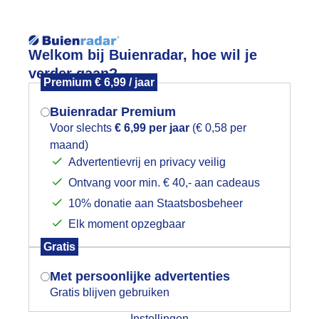
Reisinforma
Welkom bij Buienradar, hoe wil je
verder gaan?
Premium € 6,99 / jaar
Buienradar Premium
Voor slechts
€ 6,99 per jaar
(€ 0,58 per
wijd
Foto en video
Weerzine
maand)
Mogen we je locatie gebruiken voor
Advertentievrij en privacy veilig
het weer?
Zoeken in 
Ontvang voor min. € 40,- aan cadeaus
10% donatie aan Staatsbosbeheer
onsopkomst Markermeer Hoorn
Elk moment opzegbaar
Indien je hier nog geen akkoord op hebt
Gratis
gegeven, verschijnt er zo een pop-up uit
je browser waarin deze toestemming
Met persoonlijke advertenties
gevraagd wordt.
Gratis blijven gebruiken
Instellingen