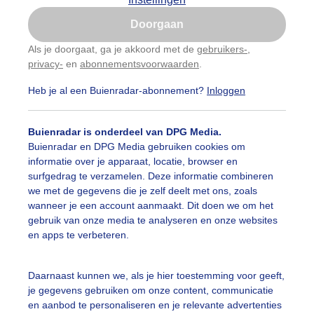
Is goed, toon de popup
Doorgaan
Nu niet, misschien later
Als je doorgaat, ga je akkoord met de
gebruikers-
,
privacy-
en
abonnementsvoorwaarden
.
Gebruik je Safari en wil je niet elke dag deze pop-up
zien?
Heb je al een Buienradar-abonnement?
Inloggen
Klik
hier
om dit aan te passen
Buienradar is onderdeel van DPG Media.
Buienradar en DPG Media gebruiken cookies om
informatie over je apparaat, locatie, browser en
surfgedrag te verzamelen. Deze informatie combineren
we met de gegevens die je zelf deelt met ons, zoals
wanneer je een account aanmaakt. Dit doen we om het
gebruik van onze media te analyseren en onze websites
en apps te verbeteren.
wolking
Daarnaast kunnen we, als je hier toestemming voor geeft,
je gegevens gebruiken om onze content, communicatie
r: Ger Zandbergen
Gemaakt: 04-08-2025, 38x bekeken
en aanbod te personaliseren en je relevante advertenties