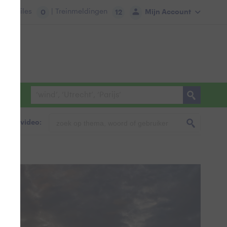
tie:
Files
| Treinmeldingen
Mijn Account
0
12
foto & video: