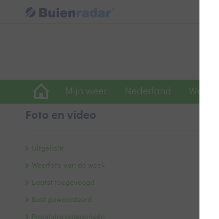
Mijn weer
Nederland
Wereld
Foto en video
Z
Uitgelicht
Weerfoto van de week
Laatst toegevoegd
Best gewaardeerd
Populaire categorieën