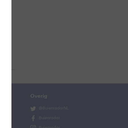
 aub...
Overig
@BuienradarNL
Buienradar
Buienradar