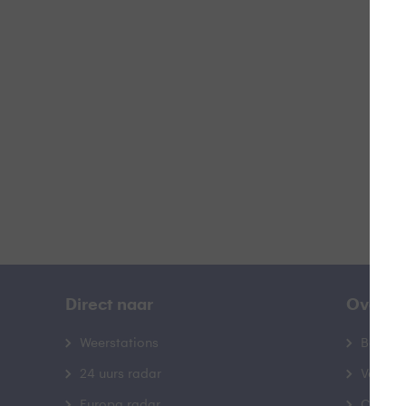
Z
B
Direct naar
Over B
Weerstations
Bedrij
24 uurs radar
Veelge
Europa radar
Contac