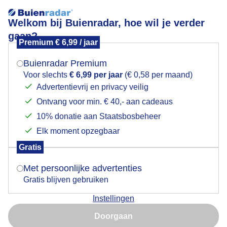
Welkom bij Buienradar, hoe wil je verder
gaan?
Premium € 6,99 / jaar
Mogen we je locatie gebruiken voor het
Zon, wolken en een lekker windje.
weer?
Buienradar Premium
Voor slechts
€ 6,99 per jaar
(€ 0,58 per maand)
Advertentievrij en privacy veilig
Ontvang voor min. € 40,- aan cadeaus
Indien je hier nog geen akkoord op hebt gegeven,
verschijnt er zo een pop-up uit je browser waarin
10% donatie aan Staatsbosbeheer
deze toestemming gevraagd wordt.
Elk moment opzegbaar
Gratis
Is goed, toon de popup
Met persoonlijke advertenties
Gratis blijven gebruiken
Instellingen
Nu niet, misschien later
Langs de Lagewaard.
Doorgaan
Gebruik je Safari en wil je niet elke dag deze pop-up zien?