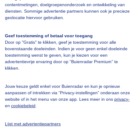
contentmetingen, doelgroepenonderzoek en ontwikkeling van
diensten. Sommige advertentie partners kunnen ook je precieze
Over Buienradar
geolocatie hiervoor gebruiken.
Bedrijfsgegevens
Geef toestemming of betaal voor toegang
Veelgestelde vragen
Door op "Gratis" te klikken, geef je toestemming voor alle
bovenstaande doeleinden. Indien je voor geen enkel doeleinde
Contact
toestemming wenst te geven, kun je kiezen voor een
Toegankelijkheid
advertentievrije ervaring door op “Buienradar Premium” te
klikken.
Gebruikersvoorwaarden
Adverteren
Jouw keuze geldt enkel voor Buienradar en kun je opnieuw
aanpassen of intrekken via “Privacy-instellingen” onderaan onze
Buienradar Team
website of in het menu van onze app. Lees meer in ons
privacy-
Privacy beleid
en
cookiebeleid
.
Cookie beleid
Lijst met advertentiepartners
Privacy instellingen
Gratis weerdata