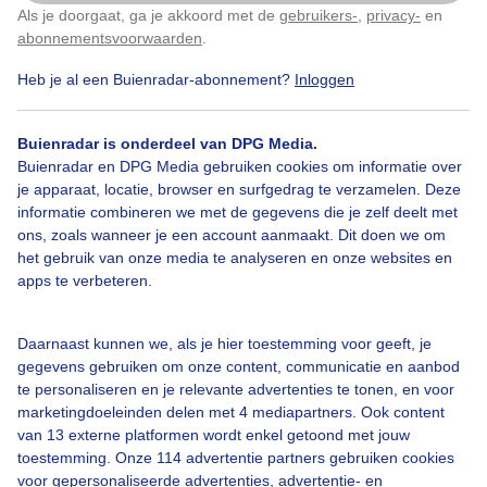
Als je doorgaat, ga je akkoord met de
gebruikers-
,
privacy-
en
Klik
hier
om dit aan te passen
Door: Michel Looyenstein
Gemaakt: 03-08-2025, 87x bekeken
abonnementsvoorwaarden
.
Heb je al een Buienradar-abonnement?
Inloggen
Zon
Wolken
Wind
Buienradar is onderdeel van DPG Media.
Buienradar en DPG Media gebruiken cookies om informatie over
je apparaat, locatie, browser en surfgedrag te verzamelen. Deze
informatie combineren we met de gegevens die je zelf deelt met
Bekijk slideshow
ons, zoals wanneer je een account aanmaakt. Dit doen we om
het gebruik van onze media te analyseren en onze websites en
apps te verbeteren.
Daarnaast kunnen we, als je hier toestemming voor geeft, je
Een moment geduld aub...
gegevens gebruiken om onze content, communicatie en aanbod
te personaliseren en je relevante advertenties te tonen, en voor
marketingdoeleinden delen met 4 mediapartners. Ook content
van 13 externe platformen wordt enkel getoond met jouw
toestemming. Onze 114 advertentie partners gebruiken cookies
voor gepersonaliseerde advertenties, advertentie- en