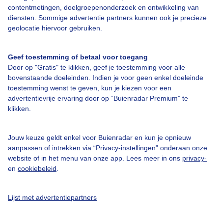
contentmetingen, doelgroepenonderzoek en ontwikkeling van
diensten. Sommige advertentie partners kunnen ook je precieze
Bedrijfsgegevens
geolocatie hiervoor gebruiken.
Veelgestelde vragen
Contact
Geef toestemming of betaal voor toegang
Door op "Gratis" te klikken, geef je toestemming voor alle
Toegankelijkheid
bovenstaande doeleinden. Indien je voor geen enkel doeleinde
toestemming wenst te geven, kun je kiezen voor een
Gebruikersvoorwaarden
advertentievrije ervaring door op “Buienradar Premium” te
Adverteren
klikken.
Buienradar Team
Jouw keuze geldt enkel voor Buienradar en kun je opnieuw
Privacy beleid
aanpassen of intrekken via “Privacy-instellingen” onderaan onze
Cookie beleid
website of in het menu van onze app. Lees meer in ons
privacy-
en
cookiebeleid
.
Privacy instellingen
Gratis weerdata
Lijst met advertentiepartners
@BuienradarNL