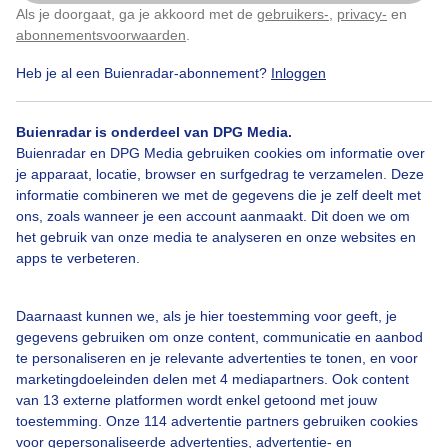
Als je doorgaat, ga je akkoord met de
gebruikers-
,
privacy-
en
Klik
hier
om dit aan te passen
abonnementsvoorwaarden
.
Vlinders
Zomer
Zon
Heb je al een Buienradar-abonnement?
Inloggen
Buienradar is onderdeel van DPG Media.
Bekijk slideshow
Buienradar en DPG Media gebruiken cookies om informatie over
je apparaat, locatie, browser en surfgedrag te verzamelen. Deze
informatie combineren we met de gegevens die je zelf deelt met
ons, zoals wanneer je een account aanmaakt. Dit doen we om
het gebruik van onze media te analyseren en onze websites en
apps te verbeteren.
Een moment geduld aub...
Daarnaast kunnen we, als je hier toestemming voor geeft, je
gegevens gebruiken om onze content, communicatie en aanbod
te personaliseren en je relevante advertenties te tonen, en voor
marketingdoeleinden delen met 4 mediapartners. Ook content
van 13 externe platformen wordt enkel getoond met jouw
toestemming. Onze 114 advertentie partners gebruiken cookies
Over Buienradar
voor gepersonaliseerde advertenties, advertentie- en