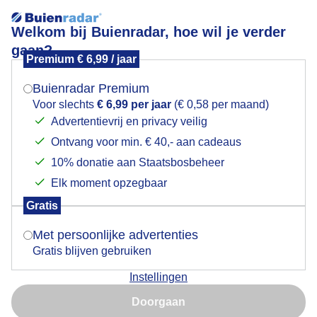
Welkom bij Buienradar, hoe wil je verder
gaan?
Premium € 6,99 / jaar
Mogen we je locatie gebruiken voor het
Vlinderweer
weer?
Buienradar Premium
Voor slechts
€ 6,99 per jaar
(€ 0,58 per maand)
Advertentievrij en privacy veilig
Ontvang voor min. € 40,- aan cadeaus
Indien je hier nog geen akkoord op hebt gegeven,
verschijnt er zo een pop-up uit je browser waarin
10% donatie aan Staatsbosbeheer
deze toestemming gevraagd wordt.
Elk moment opzegbaar
Gratis
Is goed, toon de popup
Met persoonlijke advertenties
Gratis blijven gebruiken
De kleine vuurvlinder in het zonnetje
Instellingen
Nu niet, misschien later
Door: Rob Beckers
Gemaakt: 03-08-2025, 86x bekeken
Doorgaan
Gebruik je Safari en wil je niet elke dag deze pop-up zien?