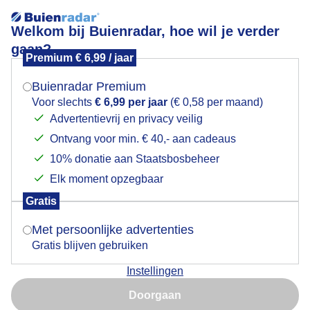
Welkom bij Buienradar, hoe wil je verder
gaan?
Premium € 6,99 / jaar
Mogen we je locatie gebruiken voor het
Lees meer.
weer?
Buienradar Premium
Strakblauw
Voor slechts
€ 6,99 per jaar
(€ 0,58 per maand)
Advertentievrij en privacy veilig
Ontvang voor min. € 40,- aan cadeaus
Indien je hier nog geen akkoord op hebt gegeven,
verschijnt er zo een pop-up uit je browser waarin
10% donatie aan Staatsbosbeheer
deze toestemming gevraagd wordt.
Elk moment opzegbaar
Gratis
Is goed, toon de popup
Met persoonlijke advertenties
Gratis blijven gebruiken
Instellingen
Nu niet, misschien later
Strakblauw boven Cuijk
Doorgaan
Gebruik je Safari en wil je niet elke dag deze pop-up zien?