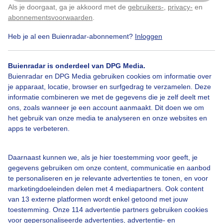
Als je doorgaat, ga je akkoord met de
gebruikers-
,
privacy-
en
Klik
hier
om dit aan te passen
Door: Henk Straatman
Gemaakt: 03-08-2025, 76x bekeken
abonnementsvoorwaarden
.
Heb je al een Buienradar-abonnement?
Inloggen
#strakblauw
Zomer
Zon
Buienradar is onderdeel van DPG Media.
Buienradar en DPG Media gebruiken cookies om informatie over
je apparaat, locatie, browser en surfgedrag te verzamelen. Deze
informatie combineren we met de gegevens die je zelf deelt met
Bekijk slideshow
ons, zoals wanneer je een account aanmaakt. Dit doen we om
het gebruik van onze media te analyseren en onze websites en
apps te verbeteren.
Daarnaast kunnen we, als je hier toestemming voor geeft, je
Een moment geduld aub...
gegevens gebruiken om onze content, communicatie en aanbod
te personaliseren en je relevante advertenties te tonen, en voor
marketingdoeleinden delen met 4 mediapartners. Ook content
van 13 externe platformen wordt enkel getoond met jouw
toestemming. Onze 114 advertentie partners gebruiken cookies
voor gepersonaliseerde advertenties, advertentie- en