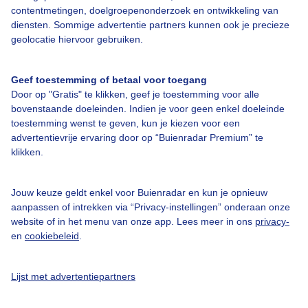
contentmetingen, doelgroepenonderzoek en ontwikkeling van
diensten. Sommige advertentie partners kunnen ook je precieze
Over Buienradar
geolocatie hiervoor gebruiken.
Bedrijfsgegevens
Geef toestemming of betaal voor toegang
Veelgestelde vragen
Door op "Gratis" te klikken, geef je toestemming voor alle
bovenstaande doeleinden. Indien je voor geen enkel doeleinde
Contact
toestemming wenst te geven, kun je kiezen voor een
advertentievrije ervaring door op “Buienradar Premium” te
Toegankelijkheid
klikken.
Gebruikersvoorwaarden
Adverteren
Jouw keuze geldt enkel voor Buienradar en kun je opnieuw
aanpassen of intrekken via “Privacy-instellingen” onderaan onze
Buienradar Team
website of in het menu van onze app. Lees meer in ons
privacy-
Privacy beleid
en
cookiebeleid
.
Cookie beleid
Lijst met advertentiepartners
Privacy instellingen
Gratis weerdata