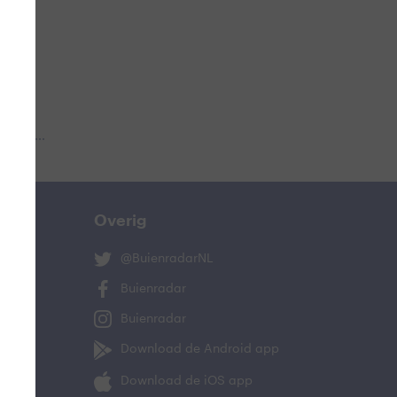
 aub...
Overig
@BuienradarNL
Buienradar
Buienradar
Download de Android app
Download de iOS app