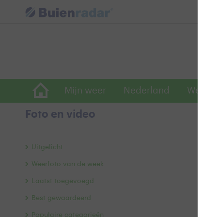
Mijn weer
Nederland
Wereld
Foto en video
O
Uitgelicht
Weerfoto van de week
Laatst toegevoegd
Best gewaardeerd
Populaire categorieën