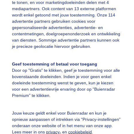
te tonen, en voor marketingdoeleinden delen met 4
ekijk slideshow
mediapartners. Ook content van 13 externe platformen
wordt enkel getoond met jouw toestemming. Onze 114
advertentie partners gebruiken cookies voor
gepersonaliseerde advertenties, advertentie- en
contentmetingen, doelgroepenonderzoek en ontwikkeling
van diensten. Sommige advertentie partners kunnen ook
Een moment geduld
je precieze geolocatie hiervoor gebruiken.
Geef toestemming of betaal voor toegang
Door op "Gratis" te klikken, geef je toestemming voor alle
uienradar
Mijn weer
bovenstaande doeleinden. Indien je voor geen enkel
doeleinde toestemming wenst te geven, kun je kiezen
fsgegevens
De Bilt
voor een advertentievrije ervaring door op “Buienradar
Premium” te klikken.
stelde vragen
t
Jouw keuze geldt enkel voor Buienradar en kun je
elijkheid
opnieuw aanpassen of intrekken via “Privacy-instellingen”
onderaan onze website of in het menu van onze app.
kersvoorwaarden
Lees meer in ons
privacy-
en
cookiebeleid
.