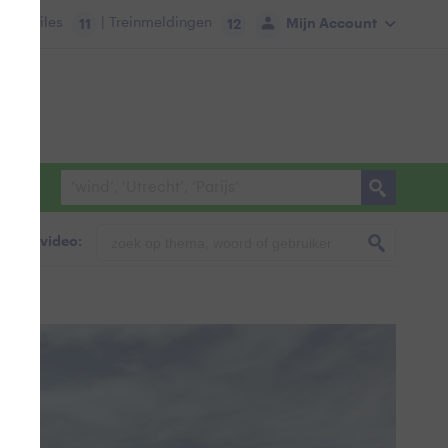
tie:
Files
| Treinmeldingen
Mijn Account
11
12
foto & video: