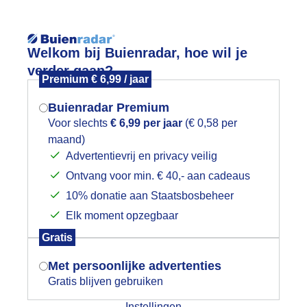
Reisinforma
Welkom bij Buienradar, hoe wil je
verder gaan?
Premium € 6,99 / jaar
Buienradar Premium
Voor slechts
€ 6,99 per jaar
(€ 0,58 per
wijd
Foto en video
Weerzine
maand)
Mogen we je locatie gebruiken voor
Advertentievrij en privacy veilig
het weer?
Zoeken in 
Ontvang voor min. € 40,- aan cadeaus
10% donatie aan Staatsbosbeheer
ok ruimte voor blauw vandaag
Elk moment opzegbaar
Indien je hier nog geen akkoord op hebt
Gratis
gegeven, verschijnt er zo een pop-up uit
je browser waarin deze toestemming
Met persoonlijke advertenties
gevraagd wordt.
Gratis blijven gebruiken
Instellingen