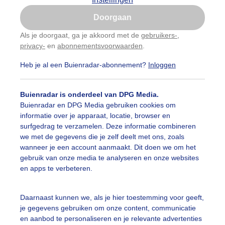
Is goed, toon de popup
Doorgaan
Nu niet, misschien later
Als je doorgaat, ga je akkoord met de
gebruikers-
,
privacy-
en
abonnementsvoorwaarden
.
Gebruik je Safari en wil je niet elke dag deze pop-up
zien?
Heb je al een Buienradar-abonnement?
Inloggen
Klik
hier
om dit aan te passen
Buienradar is onderdeel van DPG Media.
Buienradar en DPG Media gebruiken cookies om
informatie over je apparaat, locatie, browser en
surfgedrag te verzamelen. Deze informatie combineren
we met de gegevens die je zelf deelt met ons, zoals
wanneer je een account aanmaakt. Dit doen we om het
klaringen
gebruik van onze media te analyseren en onze websites
en apps te verbeteren.
r: Joyce Derksen
Gemaakt: 02-08-2025, 31x bekeken
pklaringen
Regen
Wolken
Daarnaast kunnen we, als je hier toestemming voor geeft,
je gegevens gebruiken om onze content, communicatie
en aanbod te personaliseren en je relevante advertenties