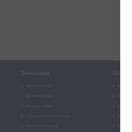
B
Direct naar
Over B
Weerstations
Bedrij
24 uurs radar
Veelge
Europa radar
Contac
7-daagse verwachting
Toegank
Satelliet Europa
Gebrui