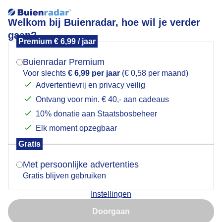
Welkom bij Buienradar, hoe wil je verder
gaan?
Premium € 6,99 / jaar
Mogen we je locatie gebruiken voor het
Kampen
weer?
Buienradar Premium
Voor slechts
€ 6,99 per jaar
(€ 0,58 per maand)
Advertentievrij en privacy veilig
Ontvang voor min. € 40,- aan cadeaus
Indien je hier nog geen akkoord op hebt gegeven,
verschijnt er zo een pop-up uit je browser waarin
10% donatie aan Staatsbosbeheer
deze toestemming gevraagd wordt.
Elk moment opzegbaar
Gratis
Is goed, toon de popup
Met persoonlijke advertenties
Hanzestad
Gratis blijven gebruiken
Door: Wia Buze
Gemaakt: 29-07-2025, 96x bekeken
Instellingen
Nu niet, misschien later
Doorgaan
Gebruik je Safari en wil je niet elke dag deze pop-up zien?