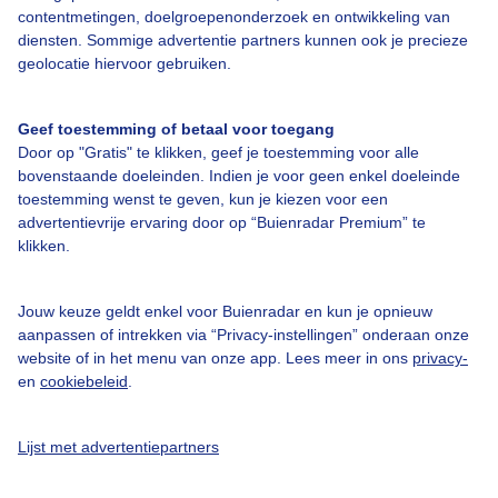
Bedrijfsgegevens
contentmetingen, doelgroepenonderzoek en ontwikkeling van
diensten. Sommige advertentie partners kunnen ook je precieze
Veelgestelde vragen
geolocatie hiervoor gebruiken.
Contact
Toegankelijkheid
Geef toestemming of betaal voor toegang
Door op "Gratis" te klikken, geef je toestemming voor alle
Gebruikersvoorwaarden
bovenstaande doeleinden. Indien je voor geen enkel doeleinde
toestemming wenst te geven, kun je kiezen voor een
Adverteren
advertentievrije ervaring door op “Buienradar Premium” te
Buienradar Team
klikken.
Privacy beleid
Jouw keuze geldt enkel voor Buienradar en kun je opnieuw
Cookie beleid
aanpassen of intrekken via “Privacy-instellingen” onderaan onze
Privacy instellingen
website of in het menu van onze app. Lees meer in ons
privacy-
en
cookiebeleid
.
Gratis weerdata
@BuienradarNL
Lijst met advertentiepartners
Buienradar