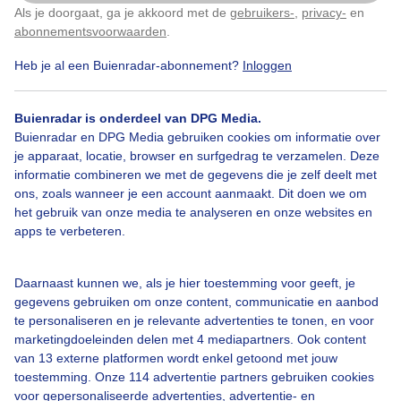
Als je doorgaat, ga je akkoord met de
gebruikers-
,
privacy-
en
Klik
hier
om dit aan te passen
Zomer
Zon
Wolken
abonnementsvoorwaarden
.
Heb je al een Buienradar-abonnement?
Inloggen
Bekijk slideshow
Buienradar is onderdeel van DPG Media.
Buienradar en DPG Media gebruiken cookies om informatie over
je apparaat, locatie, browser en surfgedrag te verzamelen. Deze
informatie combineren we met de gegevens die je zelf deelt met
ons, zoals wanneer je een account aanmaakt. Dit doen we om
het gebruik van onze media te analyseren en onze websites en
Een moment geduld aub...
apps te verbeteren.
Daarnaast kunnen we, als je hier toestemming voor geeft, je
gegevens gebruiken om onze content, communicatie en aanbod
te personaliseren en je relevante advertenties te tonen, en voor
marketingdoeleinden delen met 4 mediapartners. Ook content
van 13 externe platformen wordt enkel getoond met jouw
Over Buienradar
toestemming. Onze 114 advertentie partners gebruiken cookies
voor gepersonaliseerde advertenties, advertentie- en