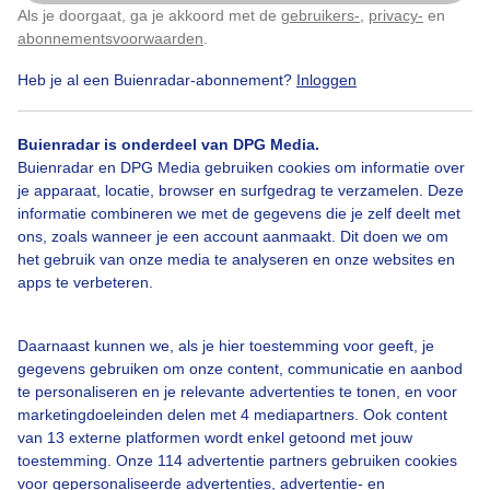
Hier in noord Spanje. Met op de achtergrond het niet
Als je doorgaat, ga je akkoord met de
gebruikers-
,
privacy-
en
Klik
hier
om dit aan te passen
hondenstrand, de bergen en de wolken erboven. En
abonnementsvoorwaarden
.
een strakblauwe lucht boven het strand.
Heb je al een Buienradar-abonnement?
Inloggen
Door: Christine Weston
Gemaakt: 28-07-2025, 54x bekeken
Buienradar is onderdeel van DPG Media.
Buienradar en DPG Media gebruiken cookies om informatie over
je apparaat, locatie, browser en surfgedrag te verzamelen. Deze
Zon
Wolken
Dieren
informatie combineren we met de gegevens die je zelf deelt met
ons, zoals wanneer je een account aanmaakt. Dit doen we om
het gebruik van onze media te analyseren en onze websites en
apps te verbeteren.
Bekijk slideshow
Daarnaast kunnen we, als je hier toestemming voor geeft, je
gegevens gebruiken om onze content, communicatie en aanbod
te personaliseren en je relevante advertenties te tonen, en voor
marketingdoeleinden delen met 4 mediapartners. Ook content
van 13 externe platformen wordt enkel getoond met jouw
Een moment geduld aub...
toestemming. Onze 114 advertentie partners gebruiken cookies
voor gepersonaliseerde advertenties, advertentie- en