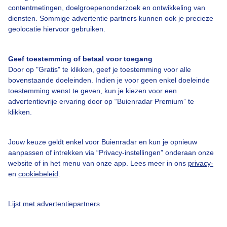
contentmetingen, doelgroepenonderzoek en ontwikkeling van
diensten. Sommige advertentie partners kunnen ook je precieze
geolocatie hiervoor gebruiken.
Over Buienradar
Geef toestemming of betaal voor toegang
Door op "Gratis" te klikken, geef je toestemming voor alle
bovenstaande doeleinden. Indien je voor geen enkel doeleinde
Bedrijfsgegevens
toestemming wenst te geven, kun je kiezen voor een
advertentievrije ervaring door op “Buienradar Premium” te
Veelgestelde vragen
klikken.
Contact
Toegankelijkheid
Jouw keuze geldt enkel voor Buienradar en kun je opnieuw
aanpassen of intrekken via “Privacy-instellingen” onderaan onze
Gebruikersvoorwaarden
website of in het menu van onze app. Lees meer in ons
privacy-
Adverteren
en
cookiebeleid
.
Buienradar Team
Lijst met advertentiepartners
Privacy beleid
Cookie beleid