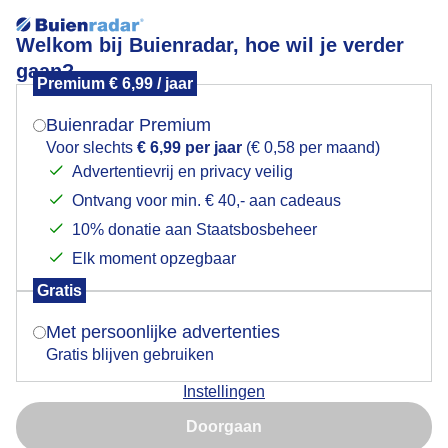
Welkom bij Buienradar, hoe wil je verder
gaan?
Premium € 6,99 / jaar
Mogen we je locatie gebruiken voor het
Onze hond op het hondenstrand
weer?
Buienradar Premium
Voor slechts
€ 6,99 per jaar
(€ 0,58 per maand)
Advertentievrij en privacy veilig
Ontvang voor min. € 40,- aan cadeaus
Indien je hier nog geen akkoord op hebt gegeven,
verschijnt er zo een pop-up uit je browser waarin
10% donatie aan Staatsbosbeheer
deze toestemming gevraagd wordt.
Elk moment opzegbaar
Gratis
Is goed, toon de popup
Met persoonlijke advertenties
Gratis blijven gebruiken
Instellingen
Nu niet, misschien later
Doorgaan
Gebruik je Safari en wil je niet elke dag deze pop-up zien?