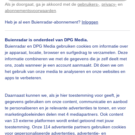
Heerlijk weer om in en bij het water te spelen
Als je doorgaat, ga je akkoord met de
gebruikers-
,
privacy-
en
Klik
hier
om dit aan te passen
abonnementsvoorwaarden
.
Door: Mieke
Gemaakt: 27-07-2025, 32x bekeken
Heb je al een Buienradar-abonnement?
Inloggen
Buienradar is onderdeel van DPG Media.
Buienradar en DPG Media gebruiken cookies om informatie over
Speeltuin
Oerrr
Zomervakantie
je apparaat, locatie, browser en surfgedrag te verzamelen. Deze
informatie combineren we met de gegevens die je zelf deelt met
ons, zoals wanneer je een account aanmaakt. Dit doen we om
Bekijk slideshow
het gebruik van onze media te analyseren en onze websites en
apps te verbeteren.
Daarnaast kunnen we, als je hier toestemming voor geeft, je
gegevens gebruiken om onze content, communicatie en aanbod
te personaliseren en je relevante advertenties te tonen, en voor
Een moment geduld aub...
marketingdoeleinden delen met 4 mediapartners. Ook content
van 13 externe platformen wordt enkel getoond met jouw
toestemming. Onze 114 advertentie partners gebruiken cookies
voor gepersonaliseerde advertenties, advertentie- en