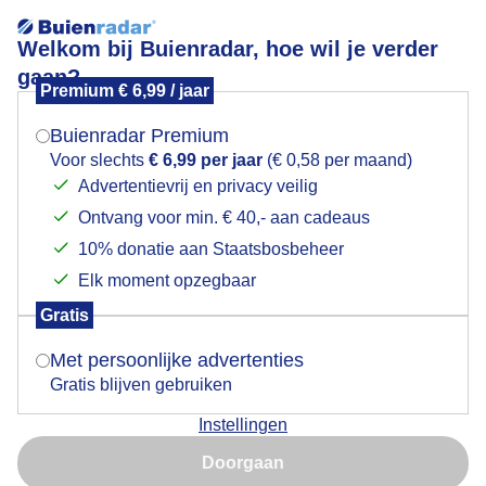
Welkom bij Buienradar, hoe wil je verder
gaan?
Premium € 6,99 / jaar
Mogen we je locatie gebruiken voor het
Oerrr Natuurspeeltuin
weer?
Buienradar Premium
Voor slechts
€ 6,99 per jaar
(€ 0,58 per maand)
Advertentievrij en privacy veilig
Ontvang voor min. € 40,- aan cadeaus
Indien je hier nog geen akkoord op hebt gegeven,
verschijnt er zo een pop-up uit je browser waarin
10% donatie aan Staatsbosbeheer
deze toestemming gevraagd wordt.
Elk moment opzegbaar
Gratis
Is goed, toon de popup
Met persoonlijke advertenties
Gratis blijven gebruiken
Instellingen
Nu niet, misschien later
Doorgaan
Gebruik je Safari en wil je niet elke dag deze pop-up zien?