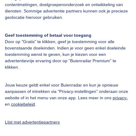
contentmetingen, doelgroepenonderzoek en ontwikkeling van
diensten. Sommige advertentie partners kunnen ook je precieze
geolocatie hiervoor gebruiken.
Over Buienradar
Geef toestemming of betaal voor toegang
Bedrijfsgegevens
Door op "Gratis" te klikken, geef je toestemming voor alle
bovenstaande doeleinden. Indien je voor geen enkel doeleinde
Veelgestelde vragen
toestemming wenst te geven, kun je kiezen voor een
Contact
advertentievrije ervaring door op “Buienradar Premium” te
klikken.
Toegankelijkheid
Gebruikersvoorwaarden
Jouw keuze geldt enkel voor Buienradar en kun je opnieuw
aanpassen of intrekken via “Privacy-instellingen” onderaan onze
Adverteren
website of in het menu van onze app. Lees meer in ons
privacy-
Buienradar Team
en
cookiebeleid
.
Privacy beleid
Lijst met advertentiepartners
Cookie beleid
Privacy instellingen