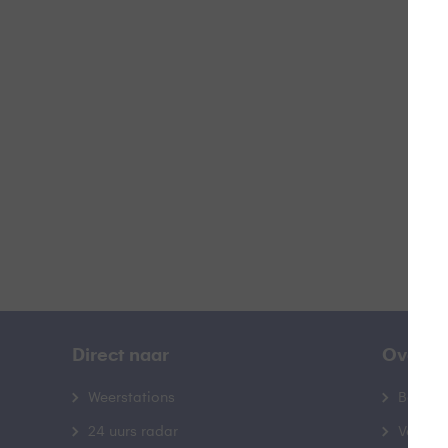
Doo
B
Direct naar
Over B
Weerstations
Bedrij
24 uurs radar
Veelge