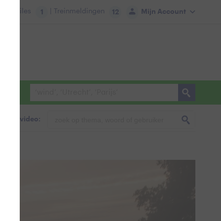
tie:
Files
| Treinmeldingen
Mijn Account
1
12
foto & video:
ger.