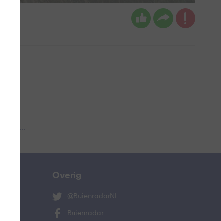
 aub...
Overig
@BuienradarNL
Buienradar