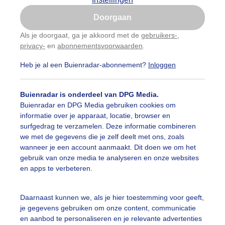
Is goed, toon de popup
Doorgaan
Nu niet, misschien later
Als je doorgaat, ga je akkoord met de
gebruikers-
,
privacy-
en
abonnementsvoorwaarden
.
Gebruik je Safari en wil je niet elke dag deze pop-up
zien?
Heb je al een Buienradar-abonnement?
Inloggen
Klik
hier
om dit aan te passen
Buienradar is onderdeel van DPG Media.
Buienradar en DPG Media gebruiken cookies om
informatie over je apparaat, locatie, browser en
surfgedrag te verzamelen. Deze informatie combineren
we met de gegevens die je zelf deelt met ons, zoals
wanneer je een account aanmaakt. Dit doen we om het
gebruik van onze media te analyseren en onze websites
en apps te verbeteren.
Daarnaast kunnen we, als je hier toestemming voor geeft,
je gegevens gebruiken om onze content, communicatie
en aanbod te personaliseren en je relevante advertenties