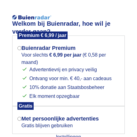
Reisinforma
Welkom bij Buienradar, hoe wil je
verder gaan?
Premium € 6,99 / jaar
Buienradar Premium
Voor slechts
€ 6,99 per jaar
(€ 0,58 per
wijd
Foto en video
Weerzine
maand)
Mogen we je locatie gebruiken voor
Advertentievrij en privacy veilig
het weer?
Zoeken in 
Ontvang voor min. € 40,- aan cadeaus
10% donatie aan Staatsbosbeheer
6-07-2025. Mistige zonsopkomst. Bor
Elk moment opzegbaar
Indien je hier nog geen akkoord op hebt
Gratis
gegeven, verschijnt er zo een pop-up uit
je browser waarin deze toestemming
Met persoonlijke advertenties
gevraagd wordt.
Gratis blijven gebruiken
Instellingen