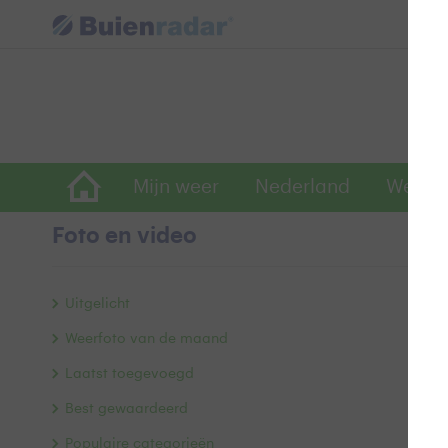
Mijn weer
Nederland
Wereld
Foto en video
2
Uitgelicht
Weerfoto van de maand
Laatst toegevoegd
Best gewaardeerd
Populaire categorieën