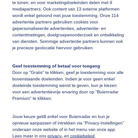
te tonen, en voor marketingdoeleinden delen met 4
mediapartners. Ook content van 13 externe platformen
r: Barbara Potze
Gemaakt: 26-07-2025, 55x bekeken
wordt enkel getoond met jouw toestemming. Onze 114
advertentie partners gebruiken cookies voor
gepersonaliseerde advertenties, advertentie- en
contentmetingen, doelgroepenonderzoek en ontwikkeling
ekijk slideshow
van diensten. Sommige advertentie partners kunnen ook
je precieze geolocatie hiervoor gebruiken.
Geef toestemming of betaal voor toegang
Door op "Gratis" te klikken, geef je toestemming voor alle
bovenstaande doeleinden. Indien je voor geen enkel
Een moment geduld
doeleinde toestemming wenst te geven, kun je kiezen
voor een advertentievrije ervaring door op “Buienradar
Premium” te klikken.
uienradar
Mijn weer
Jouw keuze geldt enkel voor Buienradar en kun je
fsgegevens
De Bilt
opnieuw aanpassen of intrekken via “Privacy-instellingen”
onderaan onze website of in het menu van onze app.
stelde vragen
Lees meer in ons
privacy-
en
cookiebeleid
.