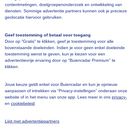
contentmetingen, doelgroepenonderzoek en ontwikkeling van
diensten. Sommige advertentie partners kunnen ook je precieze
geolocatie hiervoor gebruiken.
Over Buienradar
Geef toestemming of betaal voor toegang
Bedrijfsgegevens
Door op "Gratis" te klikken, geef je toestemming voor alle
Veelgestelde vragen
bovenstaande doeleinden. Indien je voor geen enkel doeleinde
toestemming wenst te geven, kun je kiezen voor een
Contact
advertentievrije ervaring door op “Buienradar Premium” te
Toegankelijkheid
klikken.
Gebruikersvoorwaarden
Jouw keuze geldt enkel voor Buienradar en kun je opnieuw
Adverteren
aanpassen of intrekken via “Privacy-instellingen” onderaan onze
website of in het menu van onze app. Lees meer in ons
privacy-
Buienradar Team
en
cookiebeleid
.
Privacy beleid
Cookie beleid
Lijst met advertentiepartners
Privacy instellingen