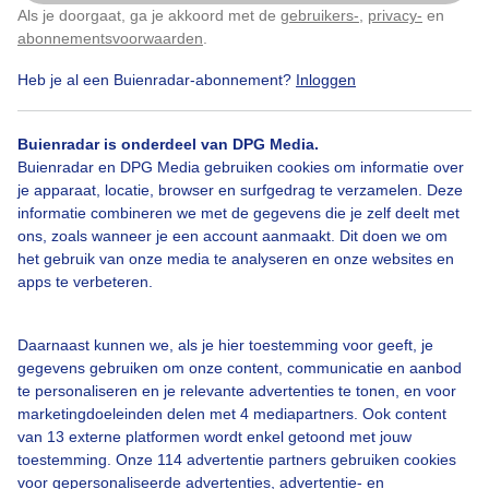
Als je doorgaat, ga je akkoord met de
gebruikers-
,
privacy-
en
Klik
hier
om dit aan te passen
abonnementsvoorwaarden
.
Door: Zwitserw
Gemaakt: 25-07-2025, 117x bekeken
Heb je al een Buienradar-abonnement?
Inloggen
Buienradar is onderdeel van DPG Media.
Duindoorn
Zomer
Zon
Buienradar en DPG Media gebruiken cookies om informatie over
je apparaat, locatie, browser en surfgedrag te verzamelen. Deze
informatie combineren we met de gegevens die je zelf deelt met
ons, zoals wanneer je een account aanmaakt. Dit doen we om
Bekijk slideshow
het gebruik van onze media te analyseren en onze websites en
apps te verbeteren.
Daarnaast kunnen we, als je hier toestemming voor geeft, je
gegevens gebruiken om onze content, communicatie en aanbod
Een moment geduld aub...
te personaliseren en je relevante advertenties te tonen, en voor
marketingdoeleinden delen met 4 mediapartners. Ook content
van 13 externe platformen wordt enkel getoond met jouw
toestemming. Onze 114 advertentie partners gebruiken cookies
voor gepersonaliseerde advertenties, advertentie- en