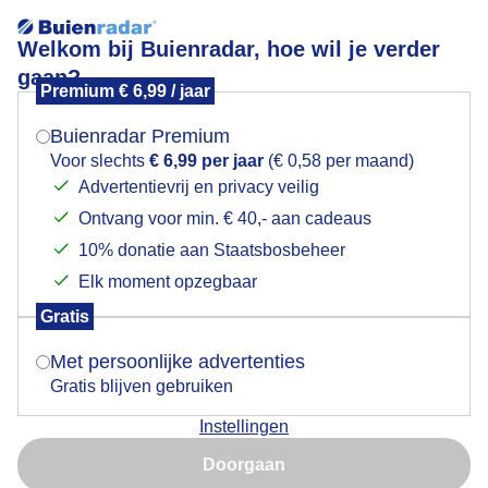
Welkom bij Buienradar, hoe wil je verder
gaan?
Premium € 6,99 / jaar
Mogen we je locatie gebruiken voor het
Lees meer.
weer?
Buienradar Premium
Duindoornbessen in het zonnetje
Voor slechts
€ 6,99 per jaar
(€ 0,58 per maand)
Advertentievrij en privacy veilig
Ontvang voor min. € 40,- aan cadeaus
Indien je hier nog geen akkoord op hebt gegeven,
verschijnt er zo een pop-up uit je browser waarin
10% donatie aan Staatsbosbeheer
deze toestemming gevraagd wordt.
Elk moment opzegbaar
Gratis
Is goed, toon de popup
Met persoonlijke advertenties
Gratis blijven gebruiken
Instellingen
Nu niet, misschien later
Duindoornbessen rijpen in het zonnetje in duingebied
Doorgaan
Berkheide bij Katwijk.
Gebruik je Safari en wil je niet elke dag deze pop-up zien?