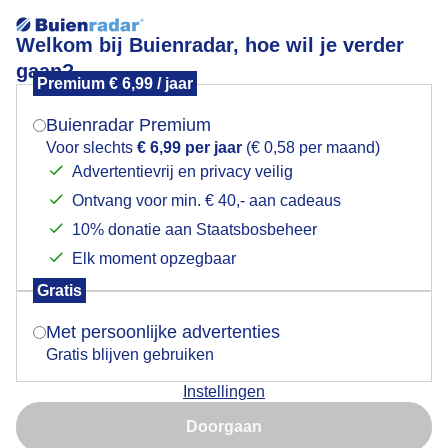
Welkom bij Buienradar, hoe wil je verder
gaan?
Premium € 6,99 / jaar
Mogen we je locatie gebruiken voor het
Weerspiegeling in regenplas
weer?
Buienradar Premium
Voor slechts
€ 6,99 per jaar
(€ 0,58 per maand)
Advertentievrij en privacy veilig
Ontvang voor min. € 40,- aan cadeaus
Indien je hier nog geen akkoord op hebt gegeven,
verschijnt er zo een pop-up uit je browser waarin
10% donatie aan Staatsbosbeheer
deze toestemming gevraagd wordt.
Elk moment opzegbaar
Gratis
Is goed, toon de popup
Met persoonlijke advertenties
Gratis blijven gebruiken
Instellingen
Nu niet, misschien later
Doorgaan
Gebruik je Safari en wil je niet elke dag deze pop-up zien?