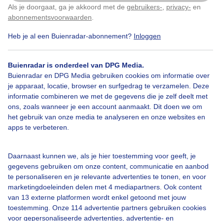
Na de bui weer de regenplassen rond kwart over 1 in
Als je doorgaat, ga je akkoord met de
gebruikers-
,
privacy-
en
Klik
hier
om dit aan te passen
Harderwijk. Er viel even veel in korte tijd.
abonnementsvoorwaarden
.
Heb je al een Buienradar-abonnement?
Inloggen
Door: Erica van Leeuwen-de Bruijn
Gemaakt: 22-07-2025, 22x bekeken
Buienradar is onderdeel van DPG Media.
Buienradar en DPG Media gebruiken cookies om informatie over
je apparaat, locatie, browser en surfgedrag te verzamelen. Deze
Regenplassen
Regen
informatie combineren we met de gegevens die je zelf deelt met
ons, zoals wanneer je een account aanmaakt. Dit doen we om
het gebruik van onze media te analyseren en onze websites en
apps te verbeteren.
Bekijk slideshow
Daarnaast kunnen we, als je hier toestemming voor geeft, je
gegevens gebruiken om onze content, communicatie en aanbod
te personaliseren en je relevante advertenties te tonen, en voor
marketingdoeleinden delen met 4 mediapartners. Ook content
Een moment geduld aub...
van 13 externe platformen wordt enkel getoond met jouw
toestemming. Onze 114 advertentie partners gebruiken cookies
voor gepersonaliseerde advertenties, advertentie- en