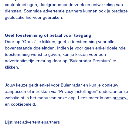
contentmetingen, doelgroepenonderzoek en ontwikkeling van
diensten. Sommige advertentie partners kunnen ook je precieze
geolocatie hiervoor gebruiken.
Over Buienradar
Geef toestemming of betaal voor toegang
Door op "Gratis" te klikken, geef je toestemming voor alle
Bedrijfsgegevens
bovenstaande doeleinden. Indien je voor geen enkel doeleinde
toestemming wenst te geven, kun je kiezen voor een
Veelgestelde vragen
advertentievrije ervaring door op “Buienradar Premium” te
klikken.
Contact
Toegankelijkheid
Jouw keuze geldt enkel voor Buienradar en kun je opnieuw
Gebruikersvoorwaarden
aanpassen of intrekken via “Privacy-instellingen” onderaan onze
website of in het menu van onze app. Lees meer in ons
privacy-
Adverteren
en
cookiebeleid
.
Buienradar Team
Privacy beleid
Lijst met advertentiepartners
Cookie beleid