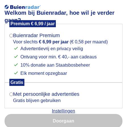
Welkom bij Buienradar, hoe wil je verder
gaan?
Premium € 6,99 / jaar
Mogen we je locatie gebruiken voor het
Lees meer.
weer?
Buienradar Premium
LIBELLE
Voor slechts
€ 6,99 per jaar
(€ 0,58 per maand)
Advertentievrij en privacy veilig
Ontvang voor min. € 40,- aan cadeaus
Indien je hier nog geen akkoord op hebt gegeven,
verschijnt er zo een pop-up uit je browser waarin
10% donatie aan Staatsbosbeheer
deze toestemming gevraagd wordt.
Elk moment opzegbaar
Gratis
Is goed, toon de popup
Met persoonlijke advertenties
Gratis blijven gebruiken
Instellingen
Nu niet, misschien later
Blij met de Libelle in de tuin ...
Doorgaan
Gebruik je Safari en wil je niet elke dag deze pop-up zien?