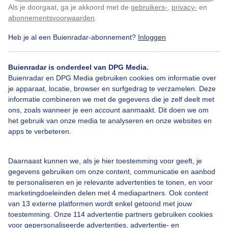
Als je doorgaat, ga je akkoord met de
gebruikers-
,
privacy-
en
Klik
hier
om dit aan te passen
Door: Nellie Bartels
Gemaakt: 19-07-2025, 54x bekeken
abonnementsvoorwaarden
.
Heb je al een Buienradar-abonnement?
Inloggen
Libelle
Zomer
Wind
Buienradar is onderdeel van DPG Media.
Buienradar en DPG Media gebruiken cookies om informatie over
je apparaat, locatie, browser en surfgedrag te verzamelen. Deze
informatie combineren we met de gegevens die je zelf deelt met
Bekijk slideshow
ons, zoals wanneer je een account aanmaakt. Dit doen we om
het gebruik van onze media te analyseren en onze websites en
apps te verbeteren.
Daarnaast kunnen we, als je hier toestemming voor geeft, je
Een moment geduld aub...
gegevens gebruiken om onze content, communicatie en aanbod
te personaliseren en je relevante advertenties te tonen, en voor
marketingdoeleinden delen met 4 mediapartners. Ook content
van 13 externe platformen wordt enkel getoond met jouw
toestemming. Onze 114 advertentie partners gebruiken cookies
voor gepersonaliseerde advertenties, advertentie- en