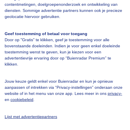
contentmetingen, doelgroepenonderzoek en ontwikkeling van
diensten. Sommige advertentie partners kunnen ook je precieze
Over Buienradar
geolocatie hiervoor gebruiken.
Bedrijfsgegevens
Geef toestemming of betaal voor toegang
Veelgestelde vragen
Door op "Gratis" te klikken, geef je toestemming voor alle
bovenstaande doeleinden. Indien je voor geen enkel doeleinde
Contact
toestemming wenst te geven, kun je kiezen voor een
advertentievrije ervaring door op “Buienradar Premium” te
Toegankelijkheid
klikken.
Gebruikersvoorwaarden
Adverteren
Jouw keuze geldt enkel voor Buienradar en kun je opnieuw
aanpassen of intrekken via “Privacy-instellingen” onderaan onze
Buienradar Team
website of in het menu van onze app. Lees meer in ons
privacy-
Privacy beleid
en
cookiebeleid
.
Cookie beleid
Lijst met advertentiepartners
Privacy instellingen
Gratis weerdata