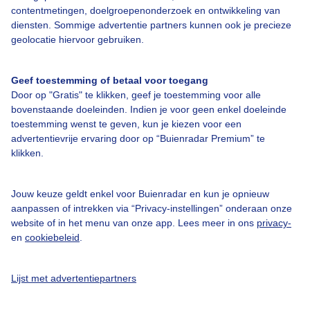
Bedrijfsgegevens
contentmetingen, doelgroepenonderzoek en ontwikkeling van
diensten. Sommige advertentie partners kunnen ook je precieze
Veelgestelde vragen
geolocatie hiervoor gebruiken.
Contact
Toegankelijkheid
Geef toestemming of betaal voor toegang
Door op "Gratis" te klikken, geef je toestemming voor alle
Gebruikersvoorwaarden
bovenstaande doeleinden. Indien je voor geen enkel doeleinde
Adverteren
toestemming wenst te geven, kun je kiezen voor een
advertentievrije ervaring door op “Buienradar Premium” te
Buienradar Team
klikken.
Privacy beleid
Cookie beleid
Jouw keuze geldt enkel voor Buienradar en kun je opnieuw
aanpassen of intrekken via “Privacy-instellingen” onderaan onze
Privacy instellingen
website of in het menu van onze app. Lees meer in ons
privacy-
en
cookiebeleid
.
Gratis weerdata
@BuienradarNL
Lijst met advertentiepartners
Buienradar