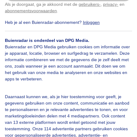
Als je doorgaat, ga je akkoord met de
gebruikers-
,
privacy-
en
Klik
hier
om dit aan te passen
abonnementsvoorwaarden
.
Heb je al een Buienradar-abonnement?
Inloggen
Bekijk slideshow
Buienradar is onderdeel van DPG Media.
Buienradar en DPG Media gebruiken cookies om informatie over
je apparaat, locatie, browser en surfgedrag te verzamelen. Deze
informatie combineren we met de gegevens die je zelf deelt met
ons, zoals wanneer je een account aanmaakt. Dit doen we om
het gebruik van onze media te analyseren en onze websites en
Een moment geduld aub...
apps te verbeteren.
Daarnaast kunnen we, als je hier toestemming voor geeft, je
gegevens gebruiken om onze content, communicatie en aanbod
te personaliseren en je relevante advertenties te tonen, en voor
marketingdoeleinden delen met 4 mediapartners. Ook content
Over Buienradar
van 13 externe platformen wordt enkel getoond met jouw
toestemming. Onze 114 advertentie partners gebruiken cookies
voor gepersonaliseerde advertenties, advertentie- en