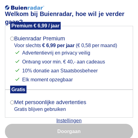
Welkom bij Buienradar, hoe wil je verder
gaan?
Premium € 6,99 / jaar
Mogen we je locatie gebruiken voor het
Castellanus, geel droog, thermometer 29/30 gr
weer?
Strandpret
Buienradar Premium
Voor slechts
€ 6,99 per jaar
(€ 0,58 per maand)
Advertentievrij en privacy veilig
Ontvang voor min. € 40,- aan cadeaus
Indien je hier nog geen akkoord op hebt gegeven,
verschijnt er zo een pop-up uit je browser waarin
10% donatie aan Staatsbosbeheer
deze toestemming gevraagd wordt.
Elk moment opzegbaar
Gratis
Is goed, toon de popup
Met persoonlijke advertenties
Gratis blijven gebruiken
Instellingen
Nu niet, misschien later
Door: Janneke Middendorp
Gemaakt: 19-07-2025, 59x bekeken
Doorgaan
Gebruik je Safari en wil je niet elke dag deze pop-up zien?