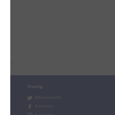
 aub...
Overig
@BuienradarNL
Buienradar