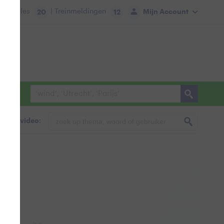
tie:
Files
| Treinmeldingen
Mijn Account
20
12
foto & video: