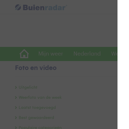
Mijn weer
Nederland
Wereld
Foto en video
G
Uitgelicht
Weerfoto van de week
Laatst toegevoegd
Best gewaardeerd
Populaire categorieën