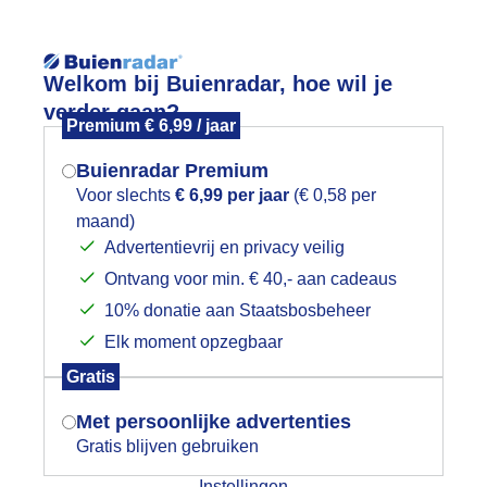
Reisinforma
Welkom bij Buienradar, hoe wil je
verder gaan?
Premium € 6,99 / jaar
Buienradar Premium
Voor slechts
€ 6,99 per jaar
(€ 0,58 per
wijd
Foto en video
Weerzine
maand)
Mogen we je locatie gebruiken voor
Advertentievrij en privacy veilig
het weer?
Zoeken in 
Ontvang voor min. € 40,- aan cadeaus
10% donatie aan Staatsbosbeheer
oudgeel stro.
Elk moment opzegbaar
Indien je hier nog geen akkoord op hebt
Gratis
gegeven, verschijnt er zo een pop-up uit
je browser waarin deze toestemming
Met persoonlijke advertenties
gevraagd wordt.
Gratis blijven gebruiken
Instellingen