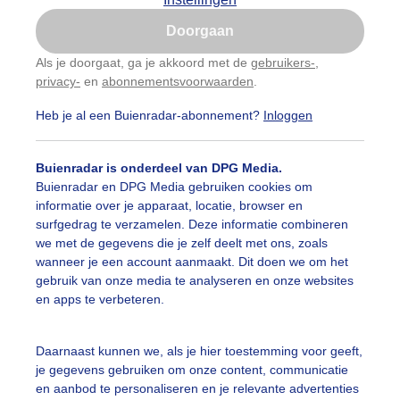
Is goed, toon de popup
Doorgaan
Nu niet, misschien later
Als je doorgaat, ga je akkoord met de
gebruikers-
,
privacy-
en
abonnementsvoorwaarden
.
Gebruik je Safari en wil je niet elke dag deze pop-up
zien?
Heb je al een Buienradar-abonnement?
Inloggen
Klik
hier
om dit aan te passen
Buienradar is onderdeel van DPG Media.
Buienradar en DPG Media gebruiken cookies om
informatie over je apparaat, locatie, browser en
surfgedrag te verzamelen. Deze informatie combineren
we met de gegevens die je zelf deelt met ons, zoals
wanneer je een account aanmaakt. Dit doen we om het
gebruik van onze media te analyseren en onze websites
en apps te verbeteren.
het oogsten van de tarwe bleef het goudgele stro achter.
Daarnaast kunnen we, als je hier toestemming voor geeft,
je gegevens gebruiken om onze content, communicatie
r: Adri Joosse
Gemaakt: 19-07-2025, 43x bekeken
en aanbod te personaliseren en je relevante advertenties