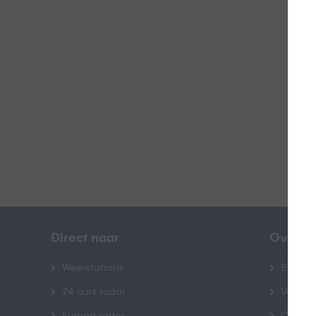
O
B
Direct naar
Over B
Weerstations
Bedrij
24 uurs radar
Veelge