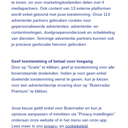
te tonen, en voor marketingdoeleinden delen met 4
mediapartners. Ook content van 13 externe platformen
ogsten
Tarwe
Stro
wordt enkel getoond met jouw toestemming. Onze 114
advertentie partners gebruiken cookies voor
gepersonaliseerde advertenties, advertentie- en
ekijk slideshow
contentmetingen, doelgroepenonderzoek en ontwikkeling
van diensten. Sommige advertentie partners kunnen ook
je precieze geolocatie hiervoor gebruiken.
Geef toestemming of betaal voor toegang
Door op "Gratis" te klikken, geef je toestemming voor alle
Een moment geduld
bovenstaande doeleinden. Indien je voor geen enkel
doeleinde toestemming wenst te geven, kun je kiezen
voor een advertentievrije ervaring door op “Buienradar
Premium” te klikken.
uienradar
Mijn weer
Jouw keuze geldt enkel voor Buienradar en kun je
fsgegevens
De Bilt
opnieuw aanpassen of intrekken via “Privacy-instellingen”
stelde vragen
onderaan onze website of in het menu van onze app.
Lees meer in ons
privacy-
en
cookiebeleid
.