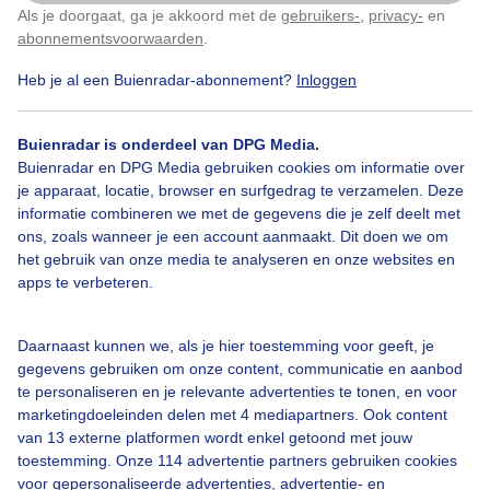
Als je doorgaat, ga je akkoord met de
gebruikers-
,
privacy-
en
Klik
hier
om dit aan te passen
abonnementsvoorwaarden
.
Heb je al een Buienradar-abonnement?
Inloggen
Dreigendebuienlucht
Polder
Buienradar is onderdeel van DPG Media.
Buienradar en DPG Media gebruiken cookies om informatie over
Bekijk slideshow
je apparaat, locatie, browser en surfgedrag te verzamelen. Deze
informatie combineren we met de gegevens die je zelf deelt met
ons, zoals wanneer je een account aanmaakt. Dit doen we om
het gebruik van onze media te analyseren en onze websites en
apps te verbeteren.
Een moment geduld aub...
Daarnaast kunnen we, als je hier toestemming voor geeft, je
gegevens gebruiken om onze content, communicatie en aanbod
te personaliseren en je relevante advertenties te tonen, en voor
marketingdoeleinden delen met 4 mediapartners. Ook content
van 13 externe platformen wordt enkel getoond met jouw
toestemming. Onze 114 advertentie partners gebruiken cookies
voor gepersonaliseerde advertenties, advertentie- en
Over Buienradar