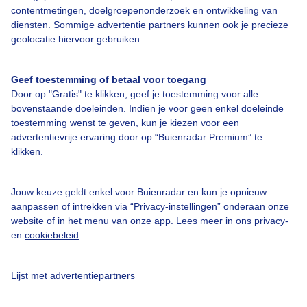
contentmetingen, doelgroepenonderzoek en ontwikkeling van
diensten. Sommige advertentie partners kunnen ook je precieze
Bedrijfsgegevens
geolocatie hiervoor gebruiken.
Veelgestelde vragen
Geef toestemming of betaal voor toegang
Contact
Door op "Gratis" te klikken, geef je toestemming voor alle
Toegankelijkheid
bovenstaande doeleinden. Indien je voor geen enkel doeleinde
toestemming wenst te geven, kun je kiezen voor een
Gebruikersvoorwaarden
advertentievrije ervaring door op “Buienradar Premium” te
klikken.
Adverteren
Buienradar Team
Jouw keuze geldt enkel voor Buienradar en kun je opnieuw
Privacy beleid
aanpassen of intrekken via “Privacy-instellingen” onderaan onze
website of in het menu van onze app. Lees meer in ons
privacy-
Cookie beleid
en
cookiebeleid
.
Privacy instellingen
Gratis weerdata
Lijst met advertentiepartners
@BuienradarNL