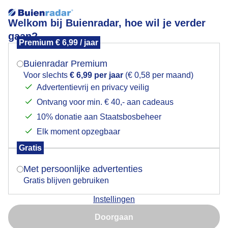
Welkom bij Buienradar, hoe wil je verder
gaan?
Premium € 6,99 / jaar
Mogen we je locatie gebruiken voor het
Dreigende buienlucht.
weer?
Buienradar Premium
Voor slechts
€ 6,99 per jaar
(€ 0,58 per maand)
Advertentievrij en privacy veilig
Ontvang voor min. € 40,- aan cadeaus
Indien je hier nog geen akkoord op hebt gegeven,
verschijnt er zo een pop-up uit je browser waarin
10% donatie aan Staatsbosbeheer
deze toestemming gevraagd wordt.
Elk moment opzegbaar
Gratis
Is goed, toon de popup
Met persoonlijke advertenties
Gratis blijven gebruiken
Dreigende buienlucht boven de polder.
Instellingen
Nu niet, misschien later
Door: Adri Joosse
Gemaakt: 14-05-2026, 16x bekeken
Doorgaan
Gebruik je Safari en wil je niet elke dag deze pop-up zien?