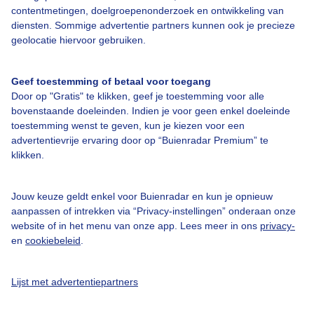
contentmetingen, doelgroepenonderzoek en ontwikkeling van
diensten. Sommige advertentie partners kunnen ook je precieze
geolocatie hiervoor gebruiken.
Over Buienradar
Geef toestemming of betaal voor toegang
Door op "Gratis" te klikken, geef je toestemming voor alle
Bedrijfsgegevens
bovenstaande doeleinden. Indien je voor geen enkel doeleinde
toestemming wenst te geven, kun je kiezen voor een
Veelgestelde vragen
advertentievrije ervaring door op “Buienradar Premium” te
Contact
klikken.
Toegankelijkheid
Jouw keuze geldt enkel voor Buienradar en kun je opnieuw
Gebruikersvoorwaarden
aanpassen of intrekken via “Privacy-instellingen” onderaan onze
Adverteren
website of in het menu van onze app. Lees meer in ons
privacy-
en
cookiebeleid
.
Buienradar Team
Privacy beleid
Lijst met advertentiepartners
Cookie beleid