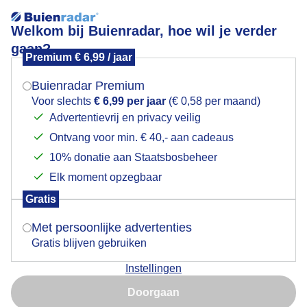
Welkom bij Buienradar, hoe wil je verder
gaan?
Premium € 6,99 / jaar
Mogen we je locatie gebruiken voor het
tropisch warm
weer?
Buienradar Premium
Voor slechts
€ 6,99 per jaar
(€ 0,58 per maand)
Advertentievrij en privacy veilig
Ontvang voor min. € 40,- aan cadeaus
Indien je hier nog geen akkoord op hebt gegeven,
verschijnt er zo een pop-up uit je browser waarin
10% donatie aan Staatsbosbeheer
deze toestemming gevraagd wordt.
Elk moment opzegbaar
Gratis
Is goed, toon de popup
Met persoonlijke advertenties
Gratis blijven gebruiken
Instellingen
Nu niet, misschien later
Doorgaan
Gebruik je Safari en wil je niet elke dag deze pop-up zien?