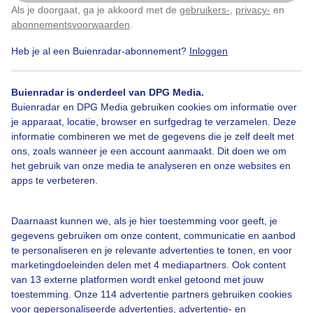
tropisch warm/ gesluierde hemel/ heiig
Als je doorgaat, ga je akkoord met de
gebruikers-
,
privacy-
en
Klik
hier
om dit aan te passen
abonnementsvoorwaarden
.
Door: Marij Bouwers
Gemaakt: 19-07-2025, 76x bekeken
Heb je al een Buienradar-abonnement?
Inloggen
1
Buienradar is onderdeel van DPG Media.
Buienradar en DPG Media gebruiken cookies om informatie over
Zon
Wolken
je apparaat, locatie, browser en surfgedrag te verzamelen. Deze
informatie combineren we met de gegevens die je zelf deelt met
ons, zoals wanneer je een account aanmaakt. Dit doen we om
het gebruik van onze media te analyseren en onze websites en
Bekijk slideshow
apps te verbeteren.
Daarnaast kunnen we, als je hier toestemming voor geeft, je
gegevens gebruiken om onze content, communicatie en aanbod
te personaliseren en je relevante advertenties te tonen, en voor
marketingdoeleinden delen met 4 mediapartners. Ook content
Een moment geduld aub...
van 13 externe platformen wordt enkel getoond met jouw
toestemming. Onze 114 advertentie partners gebruiken cookies
voor gepersonaliseerde advertenties, advertentie- en