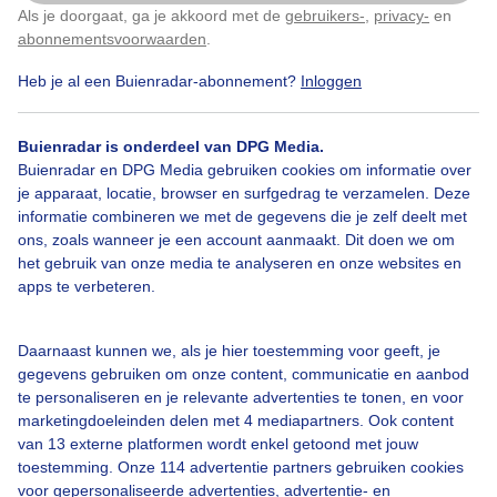
Als je doorgaat, ga je akkoord met de
gebruikers-
,
privacy-
en
Klik
hier
om dit aan te passen
abonnementsvoorwaarden
.
1
Heb je al een Buienradar-abonnement?
Inloggen
Zonsondergang
Buienradar is onderdeel van DPG Media.
Buienradar en DPG Media gebruiken cookies om informatie over
Bekijk slideshow
je apparaat, locatie, browser en surfgedrag te verzamelen. Deze
informatie combineren we met de gegevens die je zelf deelt met
ons, zoals wanneer je een account aanmaakt. Dit doen we om
het gebruik van onze media te analyseren en onze websites en
apps te verbeteren.
Een moment geduld aub...
Daarnaast kunnen we, als je hier toestemming voor geeft, je
gegevens gebruiken om onze content, communicatie en aanbod
te personaliseren en je relevante advertenties te tonen, en voor
marketingdoeleinden delen met 4 mediapartners. Ook content
van 13 externe platformen wordt enkel getoond met jouw
toestemming. Onze 114 advertentie partners gebruiken cookies
voor gepersonaliseerde advertenties, advertentie- en