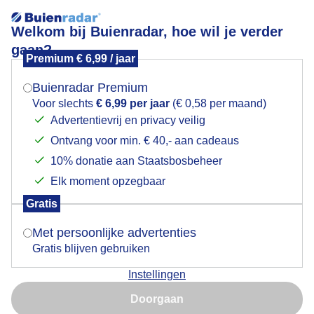
Welkom bij Buienradar, hoe wil je verder
gaan?
Premium € 6,99 / jaar
Mogen we je locatie gebruiken voor het
Zonsondergang
weer?
Buienradar Premium
Voor slechts
€ 6,99 per jaar
(€ 0,58 per maand)
Advertentievrij en privacy veilig
Ontvang voor min. € 40,- aan cadeaus
Indien je hier nog geen akkoord op hebt gegeven,
verschijnt er zo een pop-up uit je browser waarin
10% donatie aan Staatsbosbeheer
deze toestemming gevraagd wordt.
Elk moment opzegbaar
Gratis
Is goed, toon de popup
Met persoonlijke advertenties
Gratis blijven gebruiken
Zonsondergang
Instellingen
Nu niet, misschien later
Door: Astrid Wiessner Hoog
Gemaakt: 18-07-2025, 52x bekeken
Doorgaan
Gebruik je Safari en wil je niet elke dag deze pop-up zien?