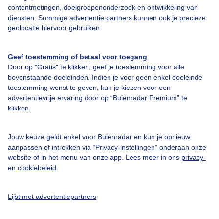
Over Buienradar
contentmetingen, doelgroepenonderzoek en ontwikkeling van
diensten. Sommige advertentie partners kunnen ook je precieze
geolocatie hiervoor gebruiken.
Bedrijfsgegevens
Veelgestelde vragen
Geef toestemming of betaal voor toegang
Door op "Gratis" te klikken, geef je toestemming voor alle
Contact
bovenstaande doeleinden. Indien je voor geen enkel doeleinde
Toegankelijkheid
toestemming wenst te geven, kun je kiezen voor een
advertentievrije ervaring door op “Buienradar Premium” te
Gebruikersvoorwaarden
klikken.
Adverteren
Buienradar Team
Jouw keuze geldt enkel voor Buienradar en kun je opnieuw
aanpassen of intrekken via “Privacy-instellingen” onderaan onze
Privacy beleid
website of in het menu van onze app. Lees meer in ons
privacy-
Cookie beleid
en
cookiebeleid
.
Privacy instellingen
Lijst met advertentiepartners
Gratis weerdata