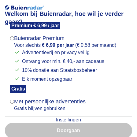
Welkom bij Buienradar, hoe wil je verder
gaan?
Premium € 6,99 / jaar
Mogen we je locatie gebruiken voor het
Fraaie luchten op deze dag met 28 graden in Breda.
weer?
Buienradar Premium
Voor slechts
€ 6,99 per jaar
(€ 0,58 per maand)
Advertentievrij en privacy veilig
Ontvang voor min. € 40,- aan cadeaus
Indien je hier nog geen akkoord op hebt gegeven,
verschijnt er zo een pop-up uit je browser waarin
10% donatie aan Staatsbosbeheer
deze toestemming gevraagd wordt.
Elk moment opzegbaar
Gratis
Is goed, toon de popup
Met persoonlijke advertenties
Gratis blijven gebruiken
Instellingen
Nu niet, misschien later
Door: Henk Voermans
Gemaakt: 18-07-2025, 52x bekeken
Doorgaan
Gebruik je Safari en wil je niet elke dag deze pop-up zien?