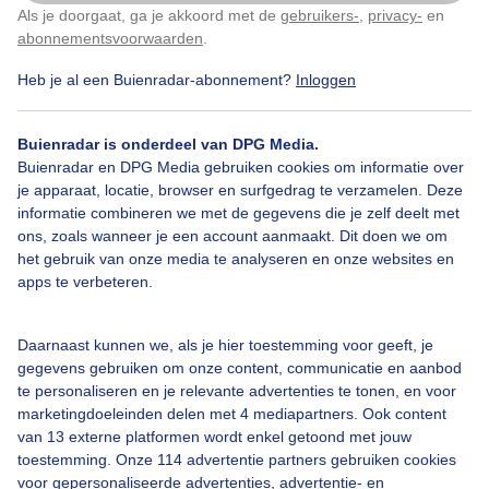
Als je doorgaat, ga je akkoord met de
gebruikers-
,
privacy-
en
Klik
hier
om dit aan te passen
abonnementsvoorwaarden
.
Heb je al een Buienradar-abonnement?
Inloggen
Bekijk slideshow
Buienradar is onderdeel van DPG Media.
Buienradar en DPG Media gebruiken cookies om informatie over
je apparaat, locatie, browser en surfgedrag te verzamelen. Deze
informatie combineren we met de gegevens die je zelf deelt met
ons, zoals wanneer je een account aanmaakt. Dit doen we om
Een moment geduld aub...
het gebruik van onze media te analyseren en onze websites en
apps te verbeteren.
Daarnaast kunnen we, als je hier toestemming voor geeft, je
gegevens gebruiken om onze content, communicatie en aanbod
te personaliseren en je relevante advertenties te tonen, en voor
Over Buienradar
marketingdoeleinden delen met 4 mediapartners. Ook content
van 13 externe platformen wordt enkel getoond met jouw
toestemming. Onze 114 advertentie partners gebruiken cookies
Bedrijfsgegevens
voor gepersonaliseerde advertenties, advertentie- en