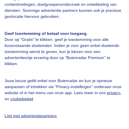
contentmetingen, doelgroepenonderzoek en ontwikkeling van
Veelgestelde vragen
diensten. Sommige advertentie partners kunnen ook je precieze
Contact
geolocatie hiervoor gebruiken.
Toegankelijkheid
Geef toestemming of betaal voor toegang
Gebruikersvoorwaarden
Door op "Gratis" te klikken, geef je toestemming voor alle
Adverteren
bovenstaande doeleinden. Indien je voor geen enkel doeleinde
toestemming wenst te geven, kun je kiezen voor een
Buienradar Team
advertentievrije ervaring door op “Buienradar Premium” te
klikken.
Privacy beleid
Cookie beleid
Jouw keuze geldt enkel voor Buienradar en kun je opnieuw
Privacy instellingen
aanpassen of intrekken via “Privacy-instellingen” onderaan onze
website of in het menu van onze app. Lees meer in ons
privacy-
Gratis weerdata
en
cookiebeleid
.
@BuienradarNL
Lijst met advertentiepartners
Buienradar
Buienradar