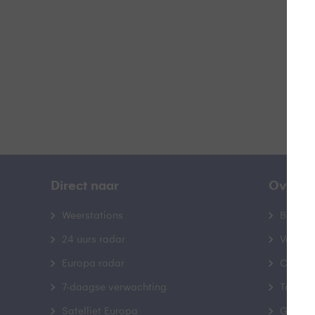
B
Direct naar
Over B
Weerstations
Bedrij
24 uurs radar
Veelge
Europa radar
Contac
7-daagse verwachting
Toegank
Satelliet Europa
Gebrui