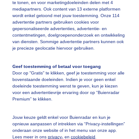
te tonen, en voor marketingdoeleinden delen met 4
mediapartners. Ook content van 13 externe platformen
ekijk slideshow
wordt enkel getoond met jouw toestemming. Onze 114
advertentie partners gebruiken cookies voor
gepersonaliseerde advertenties, advertentie- en
contentmetingen, doelgroepenonderzoek en ontwikkeling
van diensten. Sommige advertentie partners kunnen ook
je precieze geolocatie hiervoor gebruiken.
Een moment geduld
Geef toestemming of betaal voor toegang
Door op "Gratis" te klikken, geef je toestemming voor alle
bovenstaande doeleinden. Indien je voor geen enkel
uienradar
Mijn weer
doeleinde toestemming wenst te geven, kun je kiezen
voor een advertentievrije ervaring door op “Buienradar
fsgegevens
De Bilt
Premium” te klikken.
stelde vragen
t
Jouw keuze geldt enkel voor Buienradar en kun je
opnieuw aanpassen of intrekken via “Privacy-instellingen”
elijkheid
onderaan onze website of in het menu van onze app.
Lees meer in ons
privacy-
en
cookiebeleid
.
kersvoorwaarden