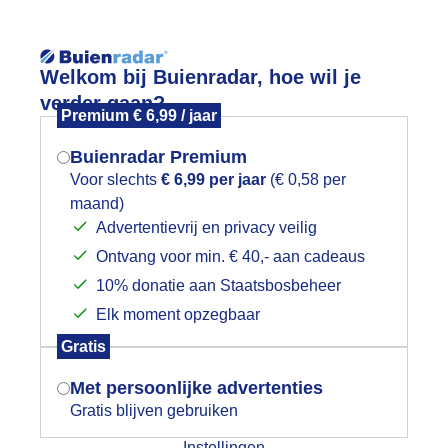
Reisinforma
Welkom bij Buienradar, hoe wil je
verder gaan?
Premium € 6,99 / jaar
Buienradar Premium
Voor slechts
€ 6,99 per jaar
(€ 0,58 per
wijd
Foto en video
Weerzine
maand)
Mogen we je locatie gebruiken voor
Advertentievrij en privacy veilig
het weer?
Zoeken in 
Ontvang voor min. € 40,- aan cadeaus
10% donatie aan Staatsbosbeheer
eel sluierbewolking
Elk moment opzegbaar
Indien je hier nog geen akkoord op hebt
Gratis
gegeven, verschijnt er zo een pop-up uit
je browser waarin deze toestemming
Met persoonlijke advertenties
gevraagd wordt.
Gratis blijven gebruiken
Instellingen