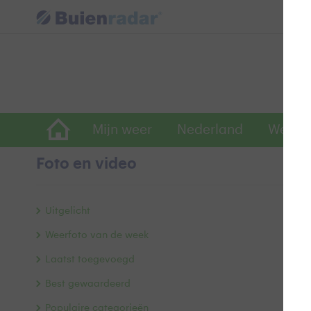
Mijn weer
Nederland
Wereld
Foto en video
V
Uitgelicht
Weerfoto van de week
Laatst toegevoegd
Best gewaardeerd
Populaire categorieën