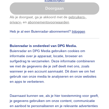
Is goed, toon de popup
Doorgaan
Nu niet, misschien later
Als je doorgaat, ga je akkoord met de
gebruikers-
,
privacy-
en
abonnementsvoorwaarden
.
Gebruik je Safari en wil je niet elke dag deze pop-up
zien?
Heb je al een Buienradar-abonnement?
Inloggen
Klik
hier
om dit aan te passen
Buienradar is onderdeel van DPG Media.
Buienradar en DPG Media gebruiken cookies om
informatie over je apparaat, locatie, browser en
surfgedrag te verzamelen. Deze informatie combineren
we met de gegevens die je zelf deelt met ons, zoals
wanneer je een account aanmaakt. Dit doen we om het
gebruik van onze media te analyseren en onze websites
en apps te verbeteren.
Daarnaast kunnen we, als je hier toestemming voor geeft,
r: Jos Hebben
Gemaakt: 18-07-2025, 54x bekeken
je gegevens gebruiken om onze content, communicatie
en aanbod te personaliseren en je relevante advertenties