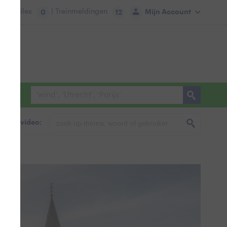
tie:
Files
| Treinmeldingen
Mijn Account
0
12
foto & video: