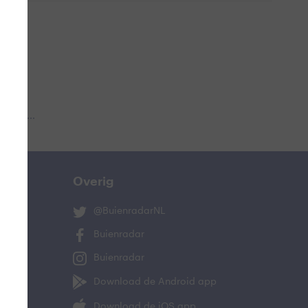
 aub...
Overig
@BuienradarNL
Buienradar
Buienradar
Download de Android app
Download de iOS app