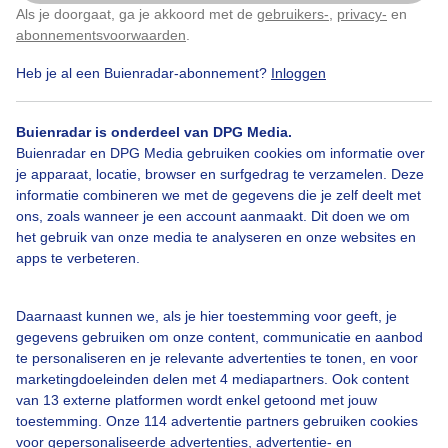
Bij Swifterbant.
Als je doorgaat, ga je akkoord met de
gebruikers-
,
privacy-
en
Klik
hier
om dit aan te passen
abonnementsvoorwaarden
.
Door: Michel Looyenstein
Gemaakt: 18-07-2025, 68x bekeken
Heb je al een Buienradar-abonnement?
Inloggen
Buienradar is onderdeel van DPG Media.
Buienradar en DPG Media gebruiken cookies om informatie over
Zon
Wolken
je apparaat, locatie, browser en surfgedrag te verzamelen. Deze
informatie combineren we met de gegevens die je zelf deelt met
ons, zoals wanneer je een account aanmaakt. Dit doen we om
het gebruik van onze media te analyseren en onze websites en
Bekijk slideshow
apps te verbeteren.
Daarnaast kunnen we, als je hier toestemming voor geeft, je
gegevens gebruiken om onze content, communicatie en aanbod
te personaliseren en je relevante advertenties te tonen, en voor
marketingdoeleinden delen met 4 mediapartners. Ook content
Een moment geduld aub...
van 13 externe platformen wordt enkel getoond met jouw
toestemming. Onze 114 advertentie partners gebruiken cookies
voor gepersonaliseerde advertenties, advertentie- en