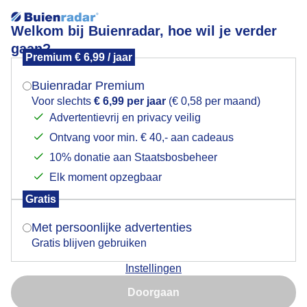
Welkom bij Buienradar, hoe wil je verder
gaan?
Premium € 6,99 / jaar
Mogen we je locatie gebruiken voor het
Lees meer.
weer?
Buienradar Premium
Perfect vaarweer.
Voor slechts
€ 6,99 per jaar
(€ 0,58 per maand)
Advertentievrij en privacy veilig
Ontvang voor min. € 40,- aan cadeaus
Indien je hier nog geen akkoord op hebt gegeven,
verschijnt er zo een pop-up uit je browser waarin
10% donatie aan Staatsbosbeheer
deze toestemming gevraagd wordt.
Elk moment opzegbaar
Gratis
Is goed, toon de popup
Met persoonlijke advertenties
Gratis blijven gebruiken
Instellingen
Nu niet, misschien later
Doorgaan
Gebruik je Safari en wil je niet elke dag deze pop-up zien?