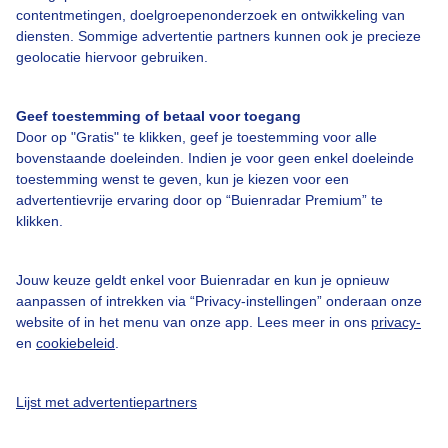
contentmetingen, doelgroepenonderzoek en ontwikkeling van
diensten. Sommige advertentie partners kunnen ook je precieze
geolocatie hiervoor gebruiken.
Over Buienradar
Geef toestemming of betaal voor toegang
Door op "Gratis" te klikken, geef je toestemming voor alle
Bedrijfsgegevens
bovenstaande doeleinden. Indien je voor geen enkel doeleinde
Veelgestelde vragen
toestemming wenst te geven, kun je kiezen voor een
advertentievrije ervaring door op “Buienradar Premium” te
Contact
klikken.
Toegankelijkheid
Gebruikersvoorwaarden
Jouw keuze geldt enkel voor Buienradar en kun je opnieuw
aanpassen of intrekken via “Privacy-instellingen” onderaan onze
Adverteren
website of in het menu van onze app. Lees meer in ons
privacy-
en
cookiebeleid
.
Buienradar Team
Privacy beleid
Lijst met advertentiepartners
Cookie beleid
Privacy instellingen