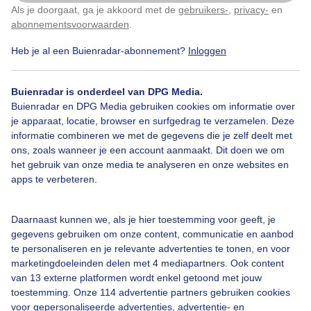
Als je doorgaat, ga je akkoord met de
gebruikers-
,
privacy-
en
Klik
hier
om dit aan te passen
abonnementsvoorwaarden
.
Heb je al een Buienradar-abonnement?
Inloggen
Bekijk slideshow
Buienradar is onderdeel van DPG Media.
Buienradar en DPG Media gebruiken cookies om informatie over
je apparaat, locatie, browser en surfgedrag te verzamelen. Deze
informatie combineren we met de gegevens die je zelf deelt met
ons, zoals wanneer je een account aanmaakt. Dit doen we om
Een moment geduld aub...
het gebruik van onze media te analyseren en onze websites en
apps te verbeteren.
Daarnaast kunnen we, als je hier toestemming voor geeft, je
gegevens gebruiken om onze content, communicatie en aanbod
te personaliseren en je relevante advertenties te tonen, en voor
Over Buienradar
marketingdoeleinden delen met 4 mediapartners. Ook content
van 13 externe platformen wordt enkel getoond met jouw
toestemming. Onze 114 advertentie partners gebruiken cookies
Bedrijfsgegevens
voor gepersonaliseerde advertenties, advertentie- en