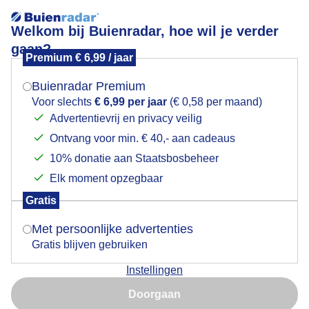
Welkom bij Buienradar, hoe wil je verder
gaan?
Premium € 6,99 / jaar
Mogen we je locatie gebruiken voor het
Bewolkt met een spatje blauw - Enschede
weer?
Buienradar Premium
Voor slechts
€ 6,99 per jaar
(€ 0,58 per maand)
Advertentievrij en privacy veilig
Ontvang voor min. € 40,- aan cadeaus
Indien je hier nog geen akkoord op hebt gegeven,
verschijnt er zo een pop-up uit je browser waarin
10% donatie aan Staatsbosbeheer
deze toestemming gevraagd wordt.
Elk moment opzegbaar
Gratis
Is goed, toon de popup
Met persoonlijke advertenties
Gratis blijven gebruiken
Instellingen
Nu niet, misschien later
Door: René Wolf
Gemaakt: 18-07-2025, 42x bekeken
Doorgaan
Gebruik je Safari en wil je niet elke dag deze pop-up zien?