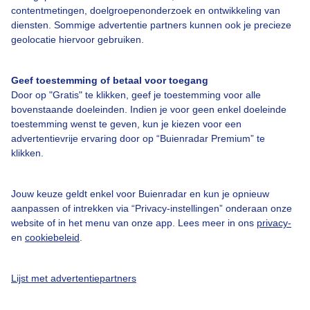
contentmetingen, doelgroepenonderzoek en ontwikkeling van
Veelgestelde vragen
diensten. Sommige advertentie partners kunnen ook je precieze
Contact
geolocatie hiervoor gebruiken.
Toegankelijkheid
Geef toestemming of betaal voor toegang
Gebruikersvoorwaarden
Door op "Gratis" te klikken, geef je toestemming voor alle
Adverteren
bovenstaande doeleinden. Indien je voor geen enkel doeleinde
toestemming wenst te geven, kun je kiezen voor een
Buienradar Team
advertentievrije ervaring door op “Buienradar Premium” te
klikken.
Privacy beleid
Cookie beleid
Jouw keuze geldt enkel voor Buienradar en kun je opnieuw
Privacy instellingen
aanpassen of intrekken via “Privacy-instellingen” onderaan onze
website of in het menu van onze app. Lees meer in ons
privacy-
Gratis weerdata
en
cookiebeleid
.
@BuienradarNL
Lijst met advertentiepartners
Buienradar
Buienradar