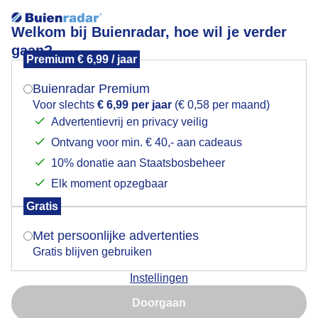
Welkom bij Buienradar, hoe wil je verder
gaan?
Premium € 6,99 / jaar
Mogen we je locatie gebruiken voor het
Zon komt mooi op in Haarlem vanmorgen vroeg
weer?
Buienradar Premium
Voor slechts
€ 6,99 per jaar
(€ 0,58 per maand)
Advertentievrij en privacy veilig
Ontvang voor min. € 40,- aan cadeaus
Indien je hier nog geen akkoord op hebt gegeven,
verschijnt er zo een pop-up uit je browser waarin
10% donatie aan Staatsbosbeheer
deze toestemming gevraagd wordt.
Elk moment opzegbaar
Gratis
Is goed, toon de popup
Met persoonlijke advertenties
Bijna geen wind en vroeg al veel zon in Haarlem
Gratis blijven gebruiken
Door: Jos Hendriks
Gemaakt: 17-07-2025, 68x bekeken
Instellingen
Nu niet, misschien later
Doorgaan
Gebruik je Safari en wil je niet elke dag deze pop-up zien?