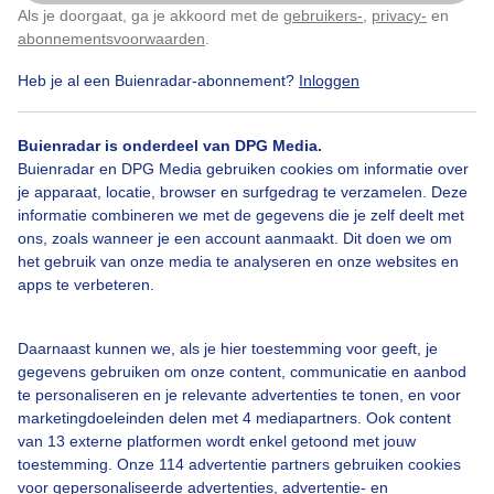
Als je doorgaat, ga je akkoord met de
gebruikers-
,
privacy-
en
Klik
hier
om dit aan te passen
Weerspiegeling
Zonsopkomst
abonnementsvoorwaarden
.
Heb je al een Buienradar-abonnement?
Inloggen
Bekijk slideshow
Buienradar is onderdeel van DPG Media.
Buienradar en DPG Media gebruiken cookies om informatie over
je apparaat, locatie, browser en surfgedrag te verzamelen. Deze
informatie combineren we met de gegevens die je zelf deelt met
ons, zoals wanneer je een account aanmaakt. Dit doen we om
het gebruik van onze media te analyseren en onze websites en
Een moment geduld aub...
apps te verbeteren.
Daarnaast kunnen we, als je hier toestemming voor geeft, je
gegevens gebruiken om onze content, communicatie en aanbod
te personaliseren en je relevante advertenties te tonen, en voor
marketingdoeleinden delen met 4 mediapartners. Ook content
van 13 externe platformen wordt enkel getoond met jouw
Over Buienradar
toestemming. Onze 114 advertentie partners gebruiken cookies
voor gepersonaliseerde advertenties, advertentie- en