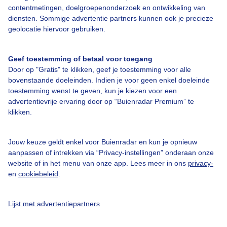
Bedrijfsgegevens
contentmetingen, doelgroepenonderzoek en ontwikkeling van
diensten. Sommige advertentie partners kunnen ook je precieze
Veelgestelde vragen
geolocatie hiervoor gebruiken.
Contact
Toegankelijkheid
Geef toestemming of betaal voor toegang
Door op "Gratis" te klikken, geef je toestemming voor alle
Gebruikersvoorwaarden
bovenstaande doeleinden. Indien je voor geen enkel doeleinde
toestemming wenst te geven, kun je kiezen voor een
Adverteren
advertentievrije ervaring door op “Buienradar Premium” te
Buienradar Team
klikken.
Privacy beleid
Jouw keuze geldt enkel voor Buienradar en kun je opnieuw
Cookie beleid
aanpassen of intrekken via “Privacy-instellingen” onderaan onze
Privacy instellingen
website of in het menu van onze app. Lees meer in ons
privacy-
en
cookiebeleid
.
Gratis weerdata
@BuienradarNL
Lijst met advertentiepartners
Buienradar