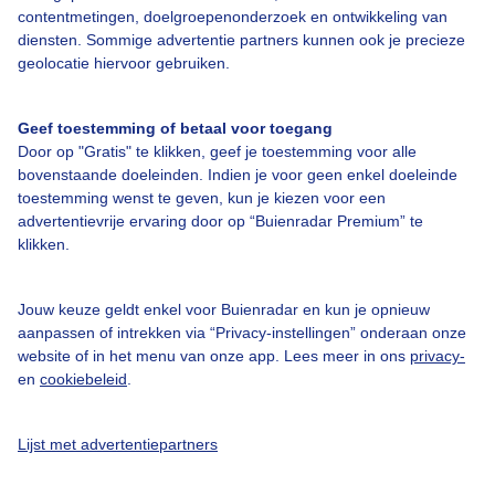
contentmetingen, doelgroepenonderzoek en ontwikkeling van
diensten. Sommige advertentie partners kunnen ook je precieze
geolocatie hiervoor gebruiken.
Over Buienradar
Geef toestemming of betaal voor toegang
Bedrijfsgegevens
Door op "Gratis" te klikken, geef je toestemming voor alle
bovenstaande doeleinden. Indien je voor geen enkel doeleinde
Veelgestelde vragen
toestemming wenst te geven, kun je kiezen voor een
Contact
advertentievrije ervaring door op “Buienradar Premium” te
klikken.
Toegankelijkheid
Gebruikersvoorwaarden
Jouw keuze geldt enkel voor Buienradar en kun je opnieuw
aanpassen of intrekken via “Privacy-instellingen” onderaan onze
Adverteren
website of in het menu van onze app. Lees meer in ons
privacy-
Buienradar Team
en
cookiebeleid
.
Privacy beleid
Lijst met advertentiepartners
Cookie beleid
Privacy instellingen