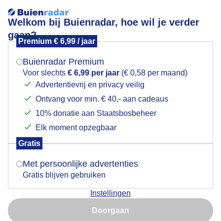
Welkom bij Buienradar, hoe wil je verder
gaan?
Premium € 6,99 / jaar
Mogen we je locatie gebruiken voor het
Zonnebloem in het zonnetje
weer?
Buienradar Premium
Voor slechts
€ 6,99 per jaar
(€ 0,58 per maand)
Advertentievrij en privacy veilig
Ontvang voor min. € 40,- aan cadeaus
Indien je hier nog geen akkoord op hebt gegeven,
verschijnt er zo een pop-up uit je browser waarin
10% donatie aan Staatsbosbeheer
deze toestemming gevraagd wordt.
Elk moment opzegbaar
Gratis
Is goed, toon de popup
Met persoonlijke advertenties
Gratis blijven gebruiken
Instellingen
Nu niet, misschien later
Doorgaan
Gebruik je Safari en wil je niet elke dag deze pop-up zien?