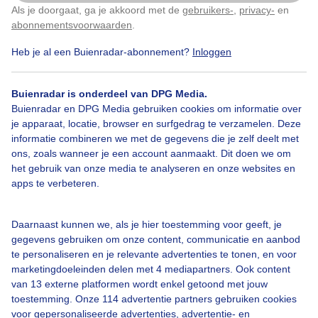
Zojuist
Als je doorgaat, ga je akkoord met de
gebruikers-
,
privacy-
en
Klik
hier
om dit aan te passen
abonnementsvoorwaarden
.
Door: Dilia van Zon
Gemaakt: 17-07-2025, 73x bekeken
Heb je al een Buienradar-abonnement?
Inloggen
Buienradar is onderdeel van DPG Media.
Buienradar en DPG Media gebruiken cookies om informatie over
Zonnebloem
Close
Up
Macro
je apparaat, locatie, browser en surfgedrag te verzamelen. Deze
informatie combineren we met de gegevens die je zelf deelt met
ons, zoals wanneer je een account aanmaakt. Dit doen we om
Bekijk slideshow
het gebruik van onze media te analyseren en onze websites en
apps te verbeteren.
Daarnaast kunnen we, als je hier toestemming voor geeft, je
gegevens gebruiken om onze content, communicatie en aanbod
te personaliseren en je relevante advertenties te tonen, en voor
Een moment geduld aub...
marketingdoeleinden delen met 4 mediapartners. Ook content
van 13 externe platformen wordt enkel getoond met jouw
toestemming. Onze 114 advertentie partners gebruiken cookies
voor gepersonaliseerde advertenties, advertentie- en