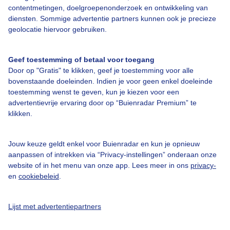
contentmetingen, doelgroepenonderzoek en ontwikkeling van
diensten. Sommige advertentie partners kunnen ook je precieze
geolocatie hiervoor gebruiken.
Over Buienradar
Geef toestemming of betaal voor toegang
Door op "Gratis" te klikken, geef je toestemming voor alle
bovenstaande doeleinden. Indien je voor geen enkel doeleinde
Bedrijfsgegevens
toestemming wenst te geven, kun je kiezen voor een
Veelgestelde vragen
advertentievrije ervaring door op “Buienradar Premium” te
klikken.
Contact
Toegankelijkheid
Jouw keuze geldt enkel voor Buienradar en kun je opnieuw
aanpassen of intrekken via “Privacy-instellingen” onderaan onze
Gebruikersvoorwaarden
website of in het menu van onze app. Lees meer in ons
privacy-
Adverteren
en
cookiebeleid
.
Buienradar Team
Lijst met advertentiepartners
Privacy beleid
Cookie beleid