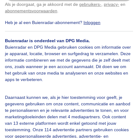
Als je doorgaat, ga je akkoord met de
gebruikers-
,
privacy-
en
Klik
hier
om dit aan te passen
ze eten de zaden van de akkerdistel
abonnementsvoorwaarden
.
Door: Gerrie Stegehuis
Gemaakt: 17-07-2025, 406x bekeken
Heb je al een Buienradar-abonnement?
Inloggen
Buienradar is onderdeel van DPG Media.
5
Buienradar en DPG Media gebruiken cookies om informatie over
je apparaat, locatie, browser en surfgedrag te verzamelen. Deze
Distelvinkopakkerdistel
Zomer
Zon
informatie combineren we met de gegevens die je zelf deelt met
ons, zoals wanneer je een account aanmaakt. Dit doen we om
het gebruik van onze media te analyseren en onze websites en
apps te verbeteren.
Bekijk slideshow
Daarnaast kunnen we, als je hier toestemming voor geeft, je
gegevens gebruiken om onze content, communicatie en aanbod
te personaliseren en je relevante advertenties te tonen, en voor
marketingdoeleinden delen met 4 mediapartners. Ook content
van 13 externe platformen wordt enkel getoond met jouw
Een moment geduld aub...
toestemming. Onze 114 advertentie partners gebruiken cookies
voor gepersonaliseerde advertenties, advertentie- en