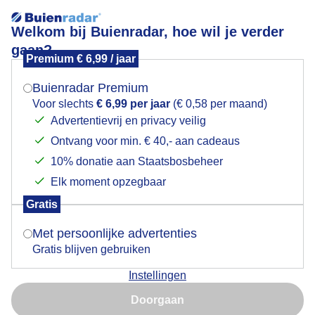
Welkom bij Buienradar, hoe wil je verder
gaan?
Premium € 6,99 / jaar
Mogen we je locatie gebruiken voor het
Distelvinkje aan de lunch
weer?
Buienradar Premium
Voor slechts
€ 6,99 per jaar
(€ 0,58 per maand)
Advertentievrij en privacy veilig
Ontvang voor min. € 40,- aan cadeaus
Indien je hier nog geen akkoord op hebt gegeven,
verschijnt er zo een pop-up uit je browser waarin
10% donatie aan Staatsbosbeheer
deze toestemming gevraagd wordt.
Elk moment opzegbaar
Gratis
Is goed, toon de popup
Met persoonlijke advertenties
Gratis blijven gebruiken
Instellingen
Nu niet, misschien later
Doorgaan
Gebruik je Safari en wil je niet elke dag deze pop-up zien?