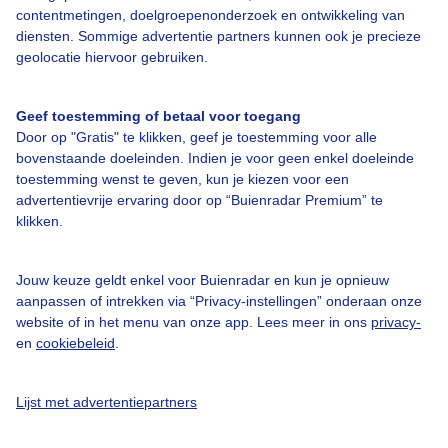
contentmetingen, doelgroepenonderzoek en ontwikkeling van
diensten. Sommige advertentie partners kunnen ook je precieze
Over Buienradar
geolocatie hiervoor gebruiken.
Bedrijfsgegevens
Geef toestemming of betaal voor toegang
Veelgestelde vragen
Door op "Gratis" te klikken, geef je toestemming voor alle
bovenstaande doeleinden. Indien je voor geen enkel doeleinde
Contact
toestemming wenst te geven, kun je kiezen voor een
advertentievrije ervaring door op “Buienradar Premium” te
Toegankelijkheid
klikken.
Gebruikersvoorwaarden
Adverteren
Jouw keuze geldt enkel voor Buienradar en kun je opnieuw
aanpassen of intrekken via “Privacy-instellingen” onderaan onze
Buienradar Team
website of in het menu van onze app. Lees meer in ons
privacy-
Privacy beleid
en
cookiebeleid
.
Cookie beleid
Lijst met advertentiepartners
Privacy instellingen
Gratis weerdata