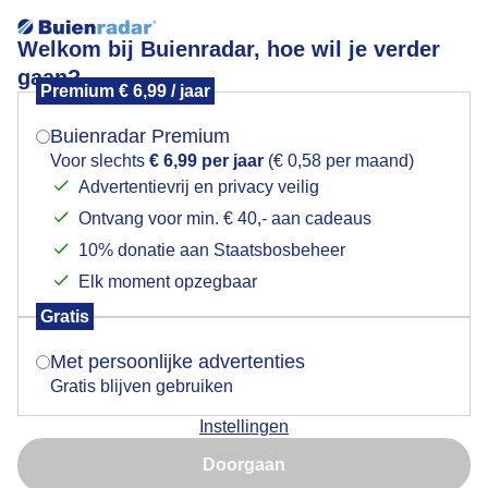
Welkom bij Buienradar, hoe wil je verder
gaan?
Premium € 6,99 / jaar
Mogen we je locatie gebruiken voor het
Lees meer.
weer?
Buienradar Premium
Fietsers
Voor slechts
€ 6,99 per jaar
(€ 0,58 per maand)
Advertentievrij en privacy veilig
Ontvang voor min. € 40,- aan cadeaus
Indien je hier nog geen akkoord op hebt gegeven,
verschijnt er zo een pop-up uit je browser waarin
10% donatie aan Staatsbosbeheer
deze toestemming gevraagd wordt.
Elk moment opzegbaar
Gratis
Is goed, toon de popup
Met persoonlijke advertenties
Gratis blijven gebruiken
Instellingen
Nu niet, misschien later
Prima weer voor de toerfietsers vandaag
Doorgaan
Gebruik je Safari en wil je niet elke dag deze pop-up zien?