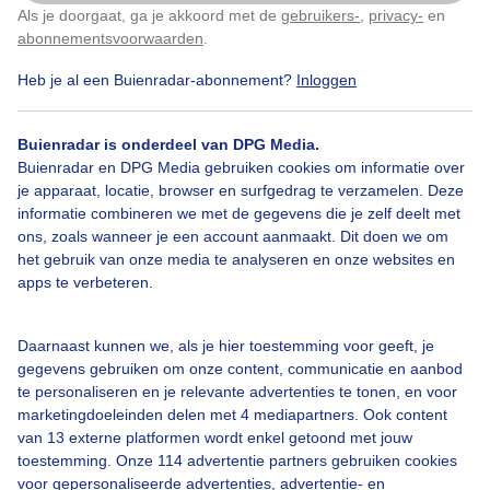
Als je doorgaat, ga je akkoord met de
gebruikers-
,
privacy-
en
Klik
hier
om dit aan te passen
Door: Ton Wesselius
Gemaakt: 17-07-2025, 56x bekeken
abonnementsvoorwaarden
.
Heb je al een Buienradar-abonnement?
Inloggen
Toerfietsers
Zon
Wolken
Buienradar is onderdeel van DPG Media.
Buienradar en DPG Media gebruiken cookies om informatie over
je apparaat, locatie, browser en surfgedrag te verzamelen. Deze
informatie combineren we met de gegevens die je zelf deelt met
Bekijk slideshow
ons, zoals wanneer je een account aanmaakt. Dit doen we om
het gebruik van onze media te analyseren en onze websites en
apps te verbeteren.
Daarnaast kunnen we, als je hier toestemming voor geeft, je
gegevens gebruiken om onze content, communicatie en aanbod
Een moment geduld aub...
te personaliseren en je relevante advertenties te tonen, en voor
marketingdoeleinden delen met 4 mediapartners. Ook content
van 13 externe platformen wordt enkel getoond met jouw
toestemming. Onze 114 advertentie partners gebruiken cookies
voor gepersonaliseerde advertenties, advertentie- en