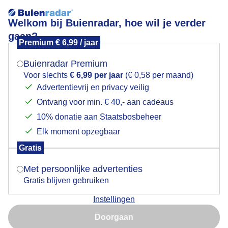
Welkom bij Buienradar, hoe wil je verder
gaan?
Premium € 6,99 / jaar
Mogen we je locatie gebruiken voor het
Lees meer.
weer?
Buienradar Premium
Veel bewolking.
Voor slechts
€ 6,99 per jaar
(€ 0,58 per maand)
Advertentievrij en privacy veilig
Ontvang voor min. € 40,- aan cadeaus
Indien je hier nog geen akkoord op hebt gegeven,
verschijnt er zo een pop-up uit je browser waarin
10% donatie aan Staatsbosbeheer
deze toestemming gevraagd wordt.
Elk moment opzegbaar
Gratis
Is goed, toon de popup
Met persoonlijke advertenties
Gratis blijven gebruiken
Instellingen
Nu niet, misschien later
Doorgaan
Vandaag veel bewolking met af en toe even een
Gebruik je Safari en wil je niet elke dag deze pop-up zien?