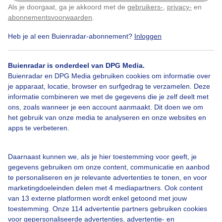
zonnetje.
Als je doorgaat, ga je akkoord met de
gebruikers-
,
privacy-
en
Klik
hier
om dit aan te passen
abonnementsvoorwaarden
.
Door: Adri Joosse
Gemaakt: 16-07-2025, 31x bekeken
Heb je al een Buienradar-abonnement?
Inloggen
Buienradar is onderdeel van DPG Media.
Buienradar en DPG Media gebruiken cookies om informatie over
Bewolking
Zonnetje
je apparaat, locatie, browser en surfgedrag te verzamelen. Deze
informatie combineren we met de gegevens die je zelf deelt met
ons, zoals wanneer je een account aanmaakt. Dit doen we om
het gebruik van onze media te analyseren en onze websites en
Bekijk slideshow
apps te verbeteren.
Daarnaast kunnen we, als je hier toestemming voor geeft, je
gegevens gebruiken om onze content, communicatie en aanbod
te personaliseren en je relevante advertenties te tonen, en voor
Een moment geduld aub...
marketingdoeleinden delen met 4 mediapartners. Ook content
van 13 externe platformen wordt enkel getoond met jouw
toestemming. Onze 114 advertentie partners gebruiken cookies
voor gepersonaliseerde advertenties, advertentie- en