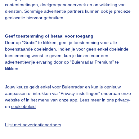
contentmetingen, doelgroepenonderzoek en ontwikkeling van
diensten. Sommige advertentie partners kunnen ook je precieze
geolocatie hiervoor gebruiken.
Over Buienradar
Geef toestemming of betaal voor toegang
Bedrijfsgegevens
Door op "Gratis" te klikken, geef je toestemming voor alle
bovenstaande doeleinden. Indien je voor geen enkel doeleinde
Veelgestelde vragen
toestemming wenst te geven, kun je kiezen voor een
advertentievrije ervaring door op “Buienradar Premium” te
Contact
klikken.
Toegankelijkheid
Gebruikersvoorwaarden
Jouw keuze geldt enkel voor Buienradar en kun je opnieuw
aanpassen of intrekken via “Privacy-instellingen” onderaan onze
Adverteren
website of in het menu van onze app. Lees meer in ons
privacy-
Buienradar Team
en
cookiebeleid
.
Privacy beleid
Lijst met advertentiepartners
Cookie beleid
Privacy instellingen