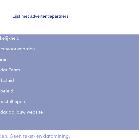
fsgegevens
De Bilt
Lijst met advertentiepartners
stelde vragen
t
elijkheid
kersvoorwaarden
eren
adar Team
 beleid
 beleid
 instellingen
adar op jouw website
en. Geen tekst- en datamining.