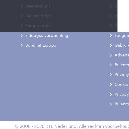
Weerstations
Bedrij
24 uurs radar
Veelge
Europa radar
Contac
7-daagse verwachting
Toegank
Satelliet Europa
Gebrui
Advert
Buienr
Privacy
Cookie
Privacy
Buienr
© 2006 - 2026 RTL Nederland. Alle rechten voorbehoud