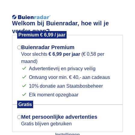
Reisinforma
Welkom bij Buienradar, hoe wil je
verder gaan?
Premium € 6,99 / jaar
Buienradar Premium
Voor slechts
€ 6,99 per jaar
(€ 0,58 per
wijd
Foto en video
Weerzine
maand)
Mogen we je locatie gebruiken voor
Advertentievrij en privacy veilig
het weer?
Zoeken in 
Ontvang voor min. € 40,- aan cadeaus
10% donatie aan Staatsbosbeheer
rachtige wolkenlucht boven Texel
Elk moment opzegbaar
Indien je hier nog geen akkoord op hebt
Gratis
gegeven, verschijnt er zo een pop-up uit
je browser waarin deze toestemming
Met persoonlijke advertenties
gevraagd wordt.
Gratis blijven gebruiken
Instellingen