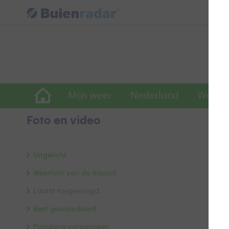
Mijn weer
Nederland
Wereld
Foto en video
P
Uitgelicht
Weerfoto van de maand
Laatst toegevoegd
Best gewaardeerd
Populaire categorieën