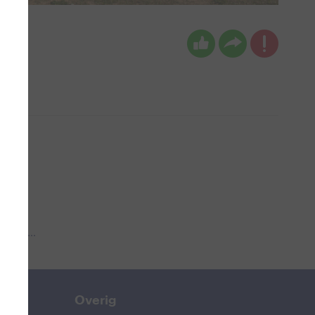
 aub...
Overig