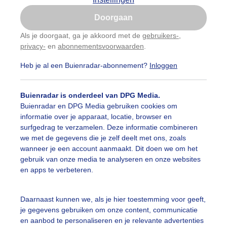
Is goed, toon de popup
Doorgaan
Nu niet, misschien later
Als je doorgaat, ga je akkoord met de
gebruikers-
,
privacy-
en
abonnementsvoorwaarden
.
Gebruik je Safari en wil je niet elke dag deze pop-up
zien?
Heb je al een Buienradar-abonnement?
Inloggen
Klik
hier
om dit aan te passen
Buienradar is onderdeel van DPG Media.
Buienradar en DPG Media gebruiken cookies om
informatie over je apparaat, locatie, browser en
surfgedrag te verzamelen. Deze informatie combineren
we met de gegevens die je zelf deelt met ons, zoals
wanneer je een account aanmaakt. Dit doen we om het
gebruik van onze media te analyseren en onze websites
en apps te verbeteren.
Daarnaast kunnen we, als je hier toestemming voor geeft,
je gegevens gebruiken om onze content, communicatie
en aanbod te personaliseren en je relevante advertenties