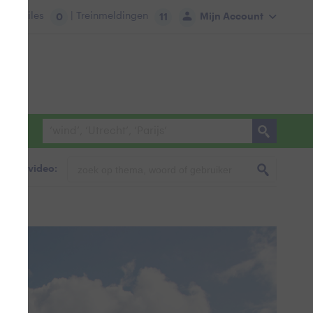
tie:
Files
| Treinmeldingen
Mijn Account
0
11
foto & video: