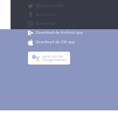
@BuienradarNL
Buienradar
Buienradar
Download de Android app
Download de iOS app