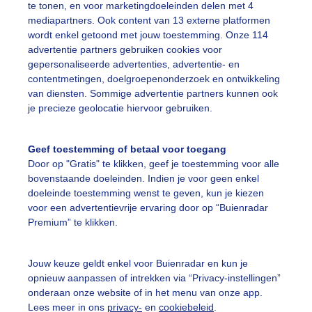
te tonen, en voor marketingdoeleinden delen met 4
eeds meer opklaringen met mooie stapelwolk luchten
mediapartners. Ook content van 13 externe platformen
wordt enkel getoond met jouw toestemming. Onze 114
r: Ilse Kootkar
Gemaakt: 16-07-2025, 61x bekeken
advertentie partners gebruiken cookies voor
gepersonaliseerde advertenties, advertentie- en
contentmetingen, doelgroepenonderzoek en ontwikkeling
tapelwolkenformaties
Zon
Wolken
van diensten. Sommige advertentie partners kunnen ook
je precieze geolocatie hiervoor gebruiken.
ekijk slideshow
Geef toestemming of betaal voor toegang
Door op "Gratis" te klikken, geef je toestemming voor alle
bovenstaande doeleinden. Indien je voor geen enkel
doeleinde toestemming wenst te geven, kun je kiezen
voor een advertentievrije ervaring door op “Buienradar
Premium” te klikken.
Een moment geduld
Jouw keuze geldt enkel voor Buienradar en kun je
opnieuw aanpassen of intrekken via “Privacy-instellingen”
onderaan onze website of in het menu van onze app.
uienradar
Mijn weer
Lees meer in ons
privacy-
en
cookiebeleid
.