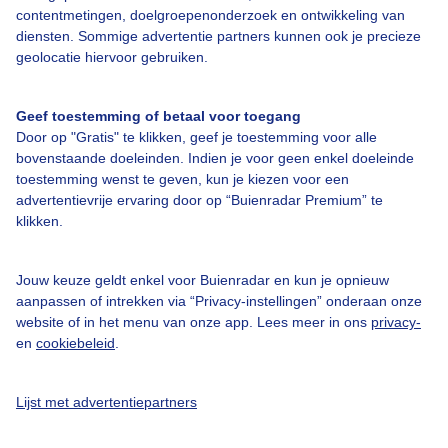
contentmetingen, doelgroepenonderzoek en ontwikkeling van
diensten. Sommige advertentie partners kunnen ook je precieze
geolocatie hiervoor gebruiken.
Over Buienradar
Geef toestemming of betaal voor toegang
Door op "Gratis" te klikken, geef je toestemming voor alle
Bedrijfsgegevens
bovenstaande doeleinden. Indien je voor geen enkel doeleinde
toestemming wenst te geven, kun je kiezen voor een
Veelgestelde vragen
advertentievrije ervaring door op “Buienradar Premium” te
klikken.
Contact
Toegankelijkheid
Jouw keuze geldt enkel voor Buienradar en kun je opnieuw
Gebruikersvoorwaarden
aanpassen of intrekken via “Privacy-instellingen” onderaan onze
website of in het menu van onze app. Lees meer in ons
privacy-
Adverteren
en
cookiebeleid
.
Buienradar Team
Privacy beleid
Lijst met advertentiepartners
Cookie beleid