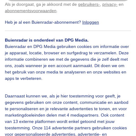
…maar over het algemeen lekker frisjes maar niet
Als je doorgaat, ga je akkoord met de
gebruikers-
,
privacy-
en
Klik
hier
om dit aan te passen
koud winderig weer.
abonnementsvoorwaarden
.
Heb je al een Buienradar-abonnement?
Inloggen
Door: Arjan Eikelenboom
Gemaakt: 16-07-2025, 130x bekeken
Buienradar is onderdeel van DPG Media.
Buienradar en DPG Media gebruiken cookies om informatie over
je apparaat, locatie, browser en surfgedrag te verzamelen. Deze
Regen
Wolken
Wind
informatie combineren we met de gegevens die je zelf deelt met
ons, zoals wanneer je een account aanmaakt. Dit doen we om
het gebruik van onze media te analyseren en onze websites en
Bekijk slideshow
apps te verbeteren.
Daarnaast kunnen we, als je hier toestemming voor geeft, je
gegevens gebruiken om onze content, communicatie en aanbod
te personaliseren en je relevante advertenties te tonen, en voor
marketingdoeleinden delen met 4 mediapartners. Ook content
Een moment geduld aub...
van 13 externe platformen wordt enkel getoond met jouw
toestemming. Onze 114 advertentie partners gebruiken cookies
voor gepersonaliseerde advertenties, advertentie- en