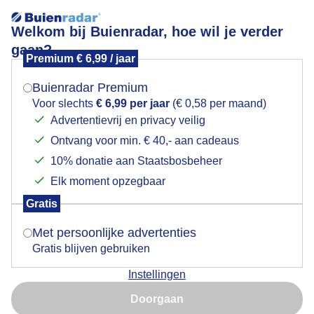
Welkom bij Buienradar, hoe wil je verder
gaan?
Premium € 6,99 / jaar
Mogen we je locatie gebruiken voor het
Lees meer.
weer?
Buienradar Premium
Winderig en soms nat…
Voor slechts
€ 6,99 per jaar
(€ 0,58 per maand)
Advertentievrij en privacy veilig
Ontvang voor min. € 40,- aan cadeaus
Indien je hier nog geen akkoord op hebt gegeven,
verschijnt er zo een pop-up uit je browser waarin
10% donatie aan Staatsbosbeheer
deze toestemming gevraagd wordt.
Elk moment opzegbaar
Gratis
Is goed, toon de popup
Met persoonlijke advertenties
Gratis blijven gebruiken
Instellingen
Nu niet, misschien later
Doorgaan
Gebruik je Safari en wil je niet elke dag deze pop-up zien?