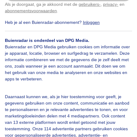
Als je doorgaat, ga je akkoord met de
gebruikers-
,
privacy-
en
Klik
hier
om dit aan te passen
abonnementsvoorwaarden
.
11.30 uur in Kats, Zeeland Tussen de buien door
Heb je al een Buienradar-abonnement?
Inloggen
Door: Geeske Harkema
Gemaakt: 16-07-2025, 157x bekeken
Buienradar is onderdeel van DPG Media.
Buienradar en DPG Media gebruiken cookies om informatie over
je apparaat, locatie, browser en surfgedrag te verzamelen. Deze
informatie combineren we met de gegevens die je zelf deelt met
Zon
Wolken
ons, zoals wanneer je een account aanmaakt. Dit doen we om
het gebruik van onze media te analyseren en onze websites en
apps te verbeteren.
Bekijk slideshow
Daarnaast kunnen we, als je hier toestemming voor geeft, je
gegevens gebruiken om onze content, communicatie en aanbod
te personaliseren en je relevante advertenties te tonen, en voor
marketingdoeleinden delen met 4 mediapartners. Ook content
van 13 externe platformen wordt enkel getoond met jouw
Een moment geduld aub...
toestemming. Onze 114 advertentie partners gebruiken cookies
voor gepersonaliseerde advertenties, advertentie- en