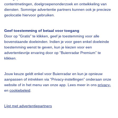
contentmetingen, doelgroepenonderzoek en ontwikkeling van
diensten. Sommige advertentie partners kunnen ook je precieze
geolocatie hiervoor gebruiken.
Geef toestemming of betaal voor toegang
Over Buienradar
Door op "Gratis" te klikken, geef je toestemming voor alle
bovenstaande doeleinden. Indien je voor geen enkel doeleinde
Bedrijfsgegevens
toestemming wenst te geven, kun je kiezen voor een
advertentievrije ervaring door op “Buienradar Premium” te
Veelgestelde vragen
klikken.
Contact
Toegankelijkheid
Jouw keuze geldt enkel voor Buienradar en kun je opnieuw
aanpassen of intrekken via “Privacy-instellingen” onderaan onze
Gebruikersvoorwaarden
website of in het menu van onze app. Lees meer in ons
privacy-
en
cookiebeleid
.
Adverteren
Buienradar Team
Lijst met advertentiepartners
Privacy beleid