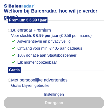
Welkom bij Buienradar, hoe wil je verder
gaan?
Premium € 6,99 / jaar
Mogen we je locatie gebruiken voor het
Lees meer.
weer?
Buienradar Premium
Zon en wolken
Voor slechts
€ 6,99 per jaar
(€ 0,58 per maand)
Advertentievrij en privacy veilig
Ontvang voor min. € 40,- aan cadeaus
Indien je hier nog geen akkoord op hebt gegeven,
verschijnt er zo een pop-up uit je browser waarin
10% donatie aan Staatsbosbeheer
deze toestemming gevraagd wordt.
Elk moment opzegbaar
Gratis
Is goed, toon de popup
Met persoonlijke advertenties
Gratis blijven gebruiken
Instellingen
Nu niet, misschien later
Doorgaan
Gebruik je Safari en wil je niet elke dag deze pop-up zien?