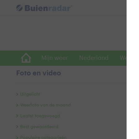
Mijn weer
Nederland
Wereld
Foto en video
Z
Uitgelicht
Weerfoto van de maand
Laatst toegevoegd
Best gewaardeerd
Populaire categorieën