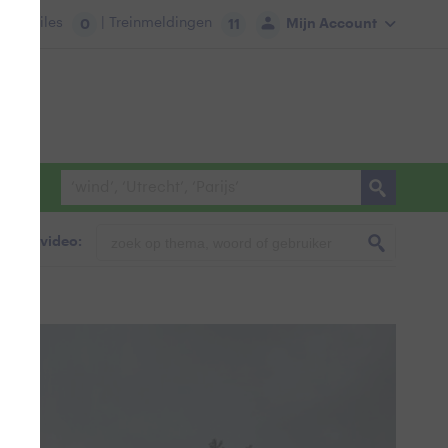
tie:
Files
| Treinmeldingen
Mijn Account
0
11
foto & video: