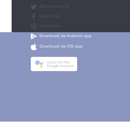
@BuienradarNL
Buienradar
Buienradar
Download de Android app
Download de iOS app