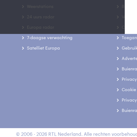
Weerstations
Bedrij
24 uurs radar
Veelge
Europa radar
Contac
7-daagse verwachting
Toegank
Satelliet Europa
Gebrui
Advert
Buienr
Privacy
Cookie
Privacy
Buienr
© 2006 - 2026 RTL Nederland. Alle rechten voorbehoud