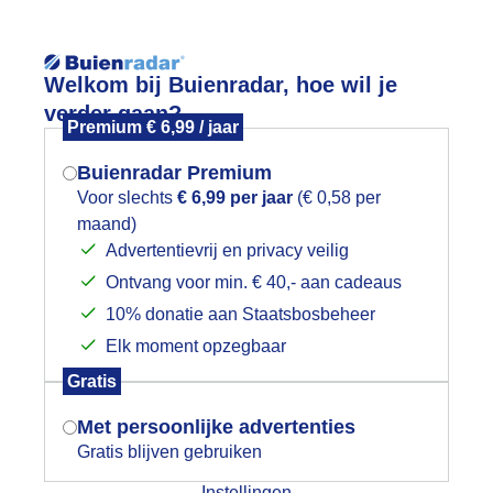
Reisinforma
Welkom bij Buienradar, hoe wil je
verder gaan?
Premium € 6,99 / jaar
Buienradar Premium
Voor slechts
€ 6,99 per jaar
(€ 0,58 per
wijd
Foto en video
Weerzine
maand)
Mogen we je locatie gebruiken voor
Advertentievrij en privacy veilig
het weer?
Zoeken in 
Ontvang voor min. € 40,- aan cadeaus
10% donatie aan Staatsbosbeheer
onnetje.
Elk moment opzegbaar
Indien je hier nog geen akkoord op hebt
Gratis
gegeven, verschijnt er zo een pop-up uit
je browser waarin deze toestemming
Met persoonlijke advertenties
gevraagd wordt.
Gratis blijven gebruiken
Instellingen