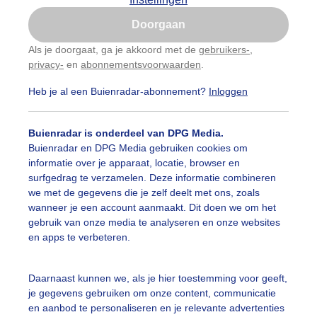
Is goed, toon de popup
Doorgaan
Nu niet, misschien later
Als je doorgaat, ga je akkoord met de
gebruikers-
,
privacy-
en
abonnementsvoorwaarden
.
Gebruik je Safari en wil je niet elke dag deze pop-up
zien?
Heb je al een Buienradar-abonnement?
Inloggen
Klik
hier
om dit aan te passen
Buienradar is onderdeel van DPG Media.
Buienradar en DPG Media gebruiken cookies om
informatie over je apparaat, locatie, browser en
surfgedrag te verzamelen. Deze informatie combineren
we met de gegevens die je zelf deelt met ons, zoals
wanneer je een account aanmaakt. Dit doen we om het
gebruik van onze media te analyseren en onze websites
en apps te verbeteren.
Daarnaast kunnen we, als je hier toestemming voor geeft,
je gegevens gebruiken om onze content, communicatie
en aanbod te personaliseren en je relevante advertenties