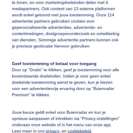
te tonen, en voor marketingdoeleinden delen met 4
mediapartners. Ook content van 13 externe platformen
wordt enkel getoond met jouw toestemming. Onze 114
advertentie partners gebruiken cookies voor
gepersonaliseerde advertenties, advertentie- en
contentmetingen, doelgroepenonderzoek en ontwikkeling
r: Geurt van Roekel
Gemaakt: 16-07-2025, 35x bekeken
van diensten. Sommige advertentie partners kunnen ook
je precieze geolocatie hiervoor gebruiken.
ekijk slideshow
Geef toestemming of betaal voor toegang
Door op "Gratis" te klikken, geef je toestemming voor alle
bovenstaande doeleinden. Indien je voor geen enkel
doeleinde toestemming wenst te geven, kun je kiezen
voor een advertentievrije ervaring door op “Buienradar
Premium” te klikken.
Een moment geduld
Jouw keuze geldt enkel voor Buienradar en kun je
opnieuw aanpassen of intrekken via “Privacy-instellingen”
onderaan onze website of in het menu van onze app.
uienradar
Mijn weer
Lees meer in ons
privacy-
en
cookiebeleid
.