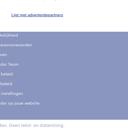
fsgegevens
De Bilt
Lijst met advertentiepartners
stelde vragen
t
elijkheid
kersvoorwaarden
eren
adar Team
 beleid
 beleid
 instellingen
adar op jouw website
en. Geen tekst- en datamining.