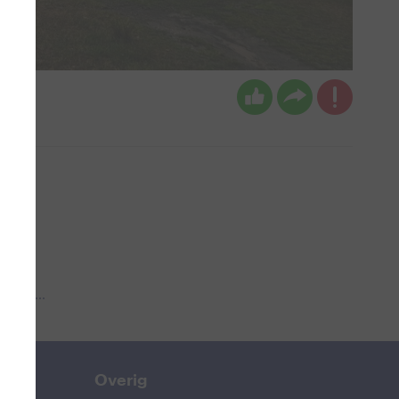
 aub...
Overig