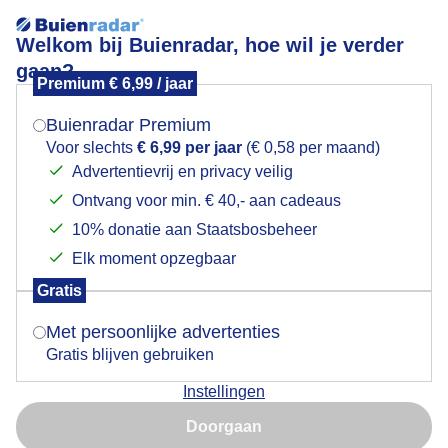
Welkom bij Buienradar, hoe wil je verder
gaan?
Premium € 6,99 / jaar
Mogen we je locatie gebruiken voor het
Wolken en blauwe lucht
weer?
Buienradar Premium
Voor slechts
€ 6,99 per jaar
(€ 0,58 per maand)
Advertentievrij en privacy veilig
Ontvang voor min. € 40,- aan cadeaus
Indien je hier nog geen akkoord op hebt gegeven,
verschijnt er zo een pop-up uit je browser waarin
10% donatie aan Staatsbosbeheer
deze toestemming gevraagd wordt.
Elk moment opzegbaar
Gratis
Is goed, toon de popup
Met persoonlijke advertenties
Gratis blijven gebruiken
Instellingen
Nu niet, misschien later
Doorgaan
Gebruik je Safari en wil je niet elke dag deze pop-up zien?