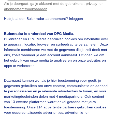
Wolken Blauwe lucht Natuur
Als je doorgaat, ga je akkoord met de
gebruikers-
,
privacy-
en
Klik
hier
om dit aan te passen
abonnementsvoorwaarden
.
Door: Sandra Romijn
Gemaakt: 12-07-2025, 75x bekeken
Heb je al een Buienradar-abonnement?
Inloggen
Buienradar is onderdeel van DPG Media.
Buienradar en DPG Media gebruiken cookies om informatie over
Blauwelucht
Wolken
je apparaat, locatie, browser en surfgedrag te verzamelen. Deze
informatie combineren we met de gegevens die je zelf deelt met
ons, zoals wanneer je een account aanmaakt. Dit doen we om
Bekijk slideshow
het gebruik van onze media te analyseren en onze websites en
apps te verbeteren.
Daarnaast kunnen we, als je hier toestemming voor geeft, je
gegevens gebruiken om onze content, communicatie en aanbod
te personaliseren en je relevante advertenties te tonen, en voor
Een moment geduld aub...
marketingdoeleinden delen met 4 mediapartners. Ook content
van 13 externe platformen wordt enkel getoond met jouw
toestemming. Onze 114 advertentie partners gebruiken cookies
voor gepersonaliseerde advertenties, advertentie- en