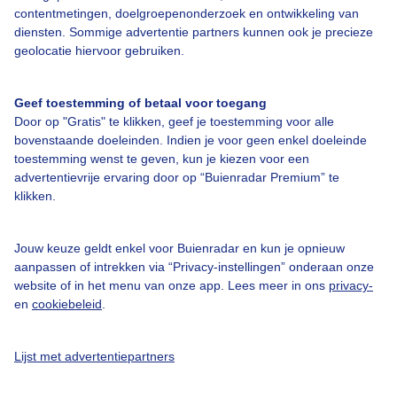
contentmetingen, doelgroepenonderzoek en ontwikkeling van
diensten. Sommige advertentie partners kunnen ook je precieze
geolocatie hiervoor gebruiken.
Over Buienradar
Geef toestemming of betaal voor toegang
Bedrijfsgegevens
Door op "Gratis" te klikken, geef je toestemming voor alle
bovenstaande doeleinden. Indien je voor geen enkel doeleinde
Veelgestelde vragen
toestemming wenst te geven, kun je kiezen voor een
Contact
advertentievrije ervaring door op “Buienradar Premium” te
klikken.
Toegankelijkheid
Gebruikersvoorwaarden
Jouw keuze geldt enkel voor Buienradar en kun je opnieuw
aanpassen of intrekken via “Privacy-instellingen” onderaan onze
Adverteren
website of in het menu van onze app. Lees meer in ons
privacy-
Buienradar Team
en
cookiebeleid
.
Privacy beleid
Lijst met advertentiepartners
Cookie beleid
Privacy instellingen