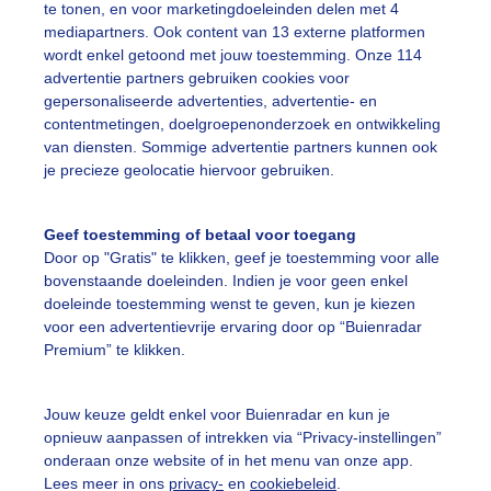
te tonen, en voor marketingdoeleinden delen met 4
mediapartners. Ook content van 13 externe platformen
ekijk slideshow
wordt enkel getoond met jouw toestemming. Onze 114
advertentie partners gebruiken cookies voor
gepersonaliseerde advertenties, advertentie- en
contentmetingen, doelgroepenonderzoek en ontwikkeling
van diensten. Sommige advertentie partners kunnen ook
je precieze geolocatie hiervoor gebruiken.
Een moment geduld
Geef toestemming of betaal voor toegang
Door op "Gratis" te klikken, geef je toestemming voor alle
bovenstaande doeleinden. Indien je voor geen enkel
uienradar
Mijn weer
doeleinde toestemming wenst te geven, kun je kiezen
voor een advertentievrije ervaring door op “Buienradar
fsgegevens
De Bilt
Premium” te klikken.
stelde vragen
Jouw keuze geldt enkel voor Buienradar en kun je
t
opnieuw aanpassen of intrekken via “Privacy-instellingen”
elijkheid
onderaan onze website of in het menu van onze app.
Lees meer in ons
privacy-
en
cookiebeleid
.
kersvoorwaarden