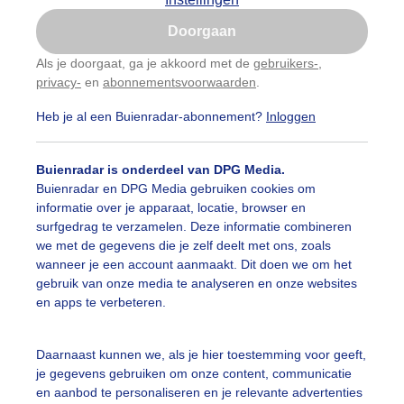
Is goed, toon de popup
Doorgaan
Nu niet, misschien later
Als je doorgaat, ga je akkoord met de
gebruikers-
,
privacy-
en
abonnementsvoorwaarden
.
Gebruik je Safari en wil je niet elke dag deze pop-up
zien?
Heb je al een Buienradar-abonnement?
Inloggen
Klik
hier
om dit aan te passen
Buienradar is onderdeel van DPG Media.
Buienradar en DPG Media gebruiken cookies om
informatie over je apparaat, locatie, browser en
surfgedrag te verzamelen. Deze informatie combineren
we met de gegevens die je zelf deelt met ons, zoals
wanneer je een account aanmaakt. Dit doen we om het
gebruik van onze media te analyseren en onze websites
oie weerfoto!
en apps te verbeteren.
r: Nely V Frankenhuijzen
Gemaakt: 11-07-2025, 79x bekeken
Daarnaast kunnen we, als je hier toestemming voor geeft,
omer
Zon
Dieren
je gegevens gebruiken om onze content, communicatie
en aanbod te personaliseren en je relevante advertenties