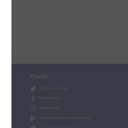
 aub...
Overig
@BuienradarNL
Buienradar
Buienradar
Download de Android app