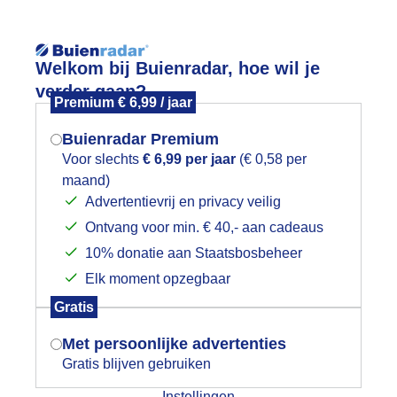
Reisinforma
Lees meer.
Welkom bij Buienradar, hoe wil je
verder gaan?
Premium € 6,99 / jaar
wijd
Foto en video
Weerzine
Buienradar Premium
Zoeken in 
Voor slechts
€ 6,99 per jaar
(€ 0,58 per
maand)
Mogen we je locatie gebruiken voor
oninginnepage trots op de vlinderstru
Advertentievrij en privacy veilig
het weer?
Ontvang voor min. € 40,- aan cadeaus
10% donatie aan Staatsbosbeheer
Elk moment opzegbaar
Indien je hier nog geen akkoord op hebt
Gratis
gegeven, verschijnt er zo een pop-up uit
je browser waarin deze toestemming
Met persoonlijke advertenties
gevraagd wordt.
Gratis blijven gebruiken
Instellingen