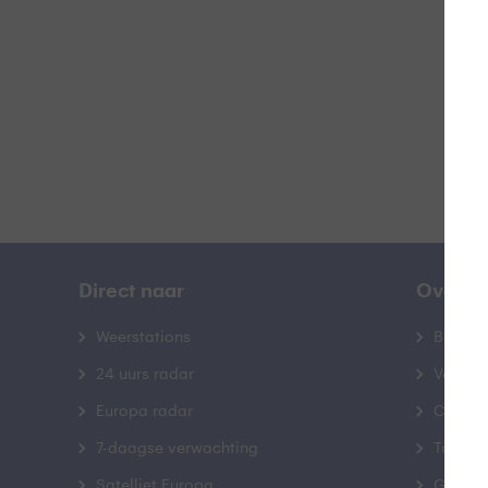
B
Direct naar
Over B
Weerstations
Bedrij
24 uurs radar
Veelge
Europa radar
Contac
7-daagse verwachting
Toegank
Satelliet Europa
Gebrui