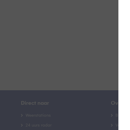
Doo
B
Direct naar
Over B
Weerstations
Bedrij
24 uurs radar
Veelge