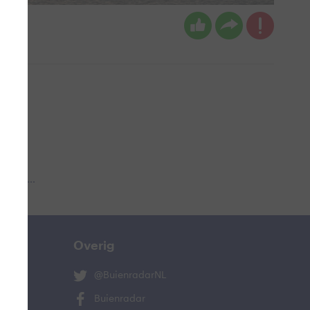
 aub...
Overig
@BuienradarNL
Buienradar