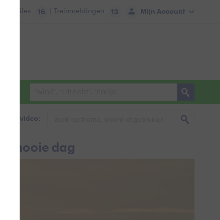
tie:
Files
| Treinmeldingen
Mijn Account
16
13
foto & video:
en mooie dag