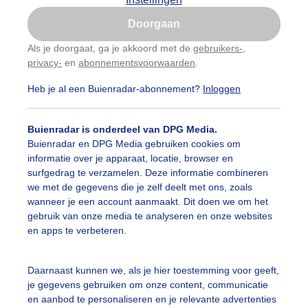
Is goed, toon de popup
Doorgaan
Nu niet, misschien later
Als je doorgaat, ga je akkoord met de
gebruikers-
,
privacy-
en
abonnementsvoorwaarden
.
Gebruik je Safari en wil je niet elke dag deze pop-up
zien?
Heb je al een Buienradar-abonnement?
Inloggen
Klik
hier
om dit aan te passen
Buienradar is onderdeel van DPG Media.
Buienradar en DPG Media gebruiken cookies om
informatie over je apparaat, locatie, browser en
surfgedrag te verzamelen. Deze informatie combineren
we met de gegevens die je zelf deelt met ons, zoals
wanneer je een account aanmaakt. Dit doen we om het
gebruik van onze media te analyseren en onze websites
en apps te verbeteren.
Daarnaast kunnen we, als je hier toestemming voor geeft,
je gegevens gebruiken om onze content, communicatie
en aanbod te personaliseren en je relevante advertenties