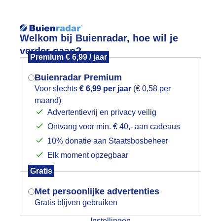
Reisinforma
Welkom bij Buienradar, hoe wil je
verder gaan?
Premium € 6,99 / jaar
Buienradar Premium
Voor slechts
€ 6,99 per jaar
(€ 0,58 per
wijd
Foto en video
Weerzine
maand)
Mogen we je locatie gebruiken voor
Advertentievrij en privacy veilig
het weer?
Zoeken in 
Ontvang voor min. € 40,- aan cadeaus
10% donatie aan Staatsbosbeheer
ardige ondergang aan het eind van e
Elk moment opzegbaar
Indien je hier nog geen akkoord op hebt
Gratis
gegeven, verschijnt er zo een pop-up uit
je browser waarin deze toestemming
Met persoonlijke advertenties
gevraagd wordt.
Gratis blijven gebruiken
Instellingen