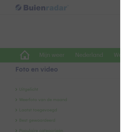
Mijn weer
Nederland
Wereld
Foto en video
a
Uitgelicht
Weerfoto van de maand
Laatst toegevoegd
Best gewaardeerd
Populaire categorieën