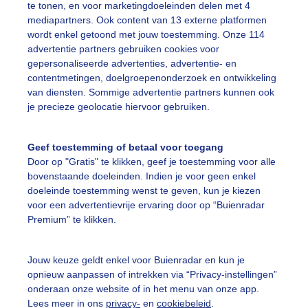
te tonen, en voor marketingdoeleinden delen met 4
mediapartners. Ook content van 13 externe platformen
r: Nico
Gemaakt: 11-07-2025, 58x bekeken
wordt enkel getoond met jouw toestemming. Onze 114
advertentie partners gebruiken cookies voor
gepersonaliseerde advertenties, advertentie- en
contentmetingen, doelgroepenonderzoek en ontwikkeling
ekijk slideshow
van diensten. Sommige advertentie partners kunnen ook
je precieze geolocatie hiervoor gebruiken.
Geef toestemming of betaal voor toegang
Door op "Gratis" te klikken, geef je toestemming voor alle
bovenstaande doeleinden. Indien je voor geen enkel
Een moment geduld
doeleinde toestemming wenst te geven, kun je kiezen
voor een advertentievrije ervaring door op “Buienradar
Premium” te klikken.
uienradar
Mijn weer
Jouw keuze geldt enkel voor Buienradar en kun je
fsgegevens
De Bilt
opnieuw aanpassen of intrekken via “Privacy-instellingen”
onderaan onze website of in het menu van onze app.
stelde vragen
Lees meer in ons
privacy-
en
cookiebeleid
.