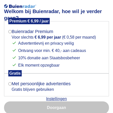
Welkom bij Buienradar, hoe wil je verder
gaan?
Premium € 6,99 / jaar
Mogen we je locatie gebruiken voor het
Weerfoto's 11-7-2025 Barendrecht.
weer?
Buienradar Premium
Voor slechts
€ 6,99 per jaar
(€ 0,58 per maand)
Advertentievrij en privacy veilig
Ontvang voor min. € 40,- aan cadeaus
Indien je hier nog geen akkoord op hebt gegeven,
verschijnt er zo een pop-up uit je browser waarin
10% donatie aan Staatsbosbeheer
deze toestemming gevraagd wordt.
Elk moment opzegbaar
Gratis
Is goed, toon de popup
Met persoonlijke advertenties
Gratis blijven gebruiken
Instellingen
Nu niet, misschien later
Doorgaan
Gebruik je Safari en wil je niet elke dag deze pop-up zien?
Door: Ed van der Padt
Gemaakt: 11-07-2025, 43x bekeken