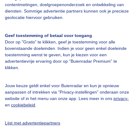
contentmetingen, doelgroepenonderzoek en ontwikkeling van
Bedrijfsgegevens
diensten. Sommige advertentie partners kunnen ook je precieze
geolocatie hiervoor gebruiken.
Veelgestelde vragen
Contact
Geef toestemming of betaal voor toegang
Toegankelijkheid
Door op "Gratis" te klikken, geef je toestemming voor alle
bovenstaande doeleinden. Indien je voor geen enkel doeleinde
Gebruikersvoorwaarden
toestemming wenst te geven, kun je kiezen voor een
advertentievrije ervaring door op “Buienradar Premium” te
Adverteren
klikken.
Buienradar Team
Privacy beleid
Jouw keuze geldt enkel voor Buienradar en kun je opnieuw
aanpassen of intrekken via “Privacy-instellingen” onderaan onze
Cookie beleid
website of in het menu van onze app. Lees meer in ons
privacy-
Privacy instellingen
en
cookiebeleid
.
Gratis weerdata
Lijst met advertentiepartners
@BuienradarNL