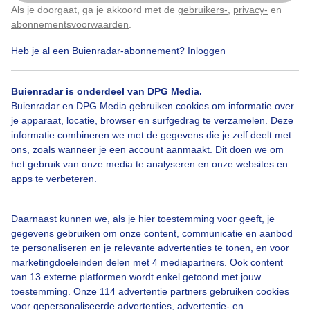
Als je doorgaat, ga je akkoord met de
gebruikers-
,
privacy-
en
Klik
hier
om dit aan te passen
abonnementsvoorwaarden
.
Heb je al een Buienradar-abonnement?
Inloggen
Buienradar is onderdeel van DPG Media.
Bekijk slideshow
Buienradar en DPG Media gebruiken cookies om informatie over
je apparaat, locatie, browser en surfgedrag te verzamelen. Deze
informatie combineren we met de gegevens die je zelf deelt met
ons, zoals wanneer je een account aanmaakt. Dit doen we om
het gebruik van onze media te analyseren en onze websites en
apps te verbeteren.
Een moment geduld aub...
Daarnaast kunnen we, als je hier toestemming voor geeft, je
gegevens gebruiken om onze content, communicatie en aanbod
te personaliseren en je relevante advertenties te tonen, en voor
marketingdoeleinden delen met 4 mediapartners. Ook content
van 13 externe platformen wordt enkel getoond met jouw
Over Buienradar
toestemming. Onze 114 advertentie partners gebruiken cookies
voor gepersonaliseerde advertenties, advertentie- en