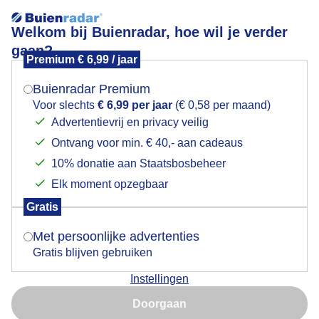
Welkom bij Buienradar, hoe wil je verder
gaan?
Premium € 6,99 / jaar
Mogen we je locatie gebruiken voor het
MOOI WEER AAN ZEE
weer?
Buienradar Premium
Voor slechts
€ 6,99 per jaar
(€ 0,58 per maand)
Advertentievrij en privacy veilig
Ontvang voor min. € 40,- aan cadeaus
Indien je hier nog geen akkoord op hebt gegeven,
verschijnt er zo een pop-up uit je browser waarin
10% donatie aan Staatsbosbeheer
deze toestemming gevraagd wordt.
Elk moment opzegbaar
Gratis
Is goed, toon de popup
Met persoonlijke advertenties
Gratis blijven gebruiken
Instellingen
Nu niet, misschien later
Door: Els Bax
Gemaakt: 11-07-2025, 47x bekeken
Doorgaan
Gebruik je Safari en wil je niet elke dag deze pop-up zien?