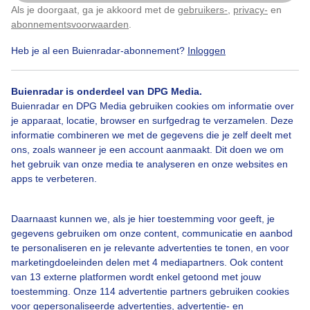
Als je doorgaat, ga je akkoord met de
gebruikers-
,
privacy-
en
Klik
hier
om dit aan te passen
abonnementsvoorwaarden
.
Heb je al een Buienradar-abonnement?
Inloggen
Bekijk slideshow
Buienradar is onderdeel van DPG Media.
Buienradar en DPG Media gebruiken cookies om informatie over
je apparaat, locatie, browser en surfgedrag te verzamelen. Deze
informatie combineren we met de gegevens die je zelf deelt met
ons, zoals wanneer je een account aanmaakt. Dit doen we om
Een moment geduld aub...
het gebruik van onze media te analyseren en onze websites en
apps te verbeteren.
Daarnaast kunnen we, als je hier toestemming voor geeft, je
gegevens gebruiken om onze content, communicatie en aanbod
te personaliseren en je relevante advertenties te tonen, en voor
Over Buienradar
marketingdoeleinden delen met 4 mediapartners. Ook content
van 13 externe platformen wordt enkel getoond met jouw
toestemming. Onze 114 advertentie partners gebruiken cookies
Bedrijfsgegevens
voor gepersonaliseerde advertenties, advertentie- en