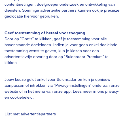
contentmetingen, doelgroepenonderzoek en ontwikkeling van
Veelgestelde vragen
diensten. Sommige advertentie partners kunnen ook je precieze
Contact
geolocatie hiervoor gebruiken.
Toegankelijkheid
Geef toestemming of betaal voor toegang
Gebruikersvoorwaarden
Door op "Gratis" te klikken, geef je toestemming voor alle
Adverteren
bovenstaande doeleinden. Indien je voor geen enkel doeleinde
toestemming wenst te geven, kun je kiezen voor een
Buienradar Team
advertentievrije ervaring door op “Buienradar Premium” te
klikken.
Privacy beleid
Cookie beleid
Jouw keuze geldt enkel voor Buienradar en kun je opnieuw
Privacy instellingen
aanpassen of intrekken via “Privacy-instellingen” onderaan onze
website of in het menu van onze app. Lees meer in ons
privacy-
Gratis weerdata
en
cookiebeleid
.
@BuienradarNL
Lijst met advertentiepartners
Buienradar
Buienradar