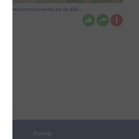
e kustwachterstorentje,op de dijk..
 aub...
Overig