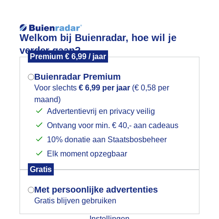
Reisinforma
Lees meer.
Welkom bij Buienradar, hoe wil je
verder gaan?
Premium € 6,99 / jaar
wijd
Foto en video
Weerzine
Buienradar Premium
Zoeken in 
Voor slechts
€ 6,99 per jaar
(€ 0,58 per
maand)
Mogen we je locatie gebruiken voor
erlijk weer..rond 1 uur..was er deze b
Advertentievrij en privacy veilig
het weer?
Ontvang voor min. € 40,- aan cadeaus
10% donatie aan Staatsbosbeheer
Elk moment opzegbaar
Indien je hier nog geen akkoord op hebt
Gratis
gegeven, verschijnt er zo een pop-up uit
je browser waarin deze toestemming
Met persoonlijke advertenties
gevraagd wordt.
Gratis blijven gebruiken
Instellingen