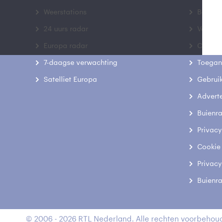
Weerstations
Bedrij
24 uurs radar
Veelge
Europa radar
Contac
7-daagse verwachting
Toegank
Satelliet Europa
Gebrui
Advert
Buienr
Privacy
Cookie
Privacy
Buienr
© 2006 - 2026 RTL Nederland. Alle rechten voorbehoud