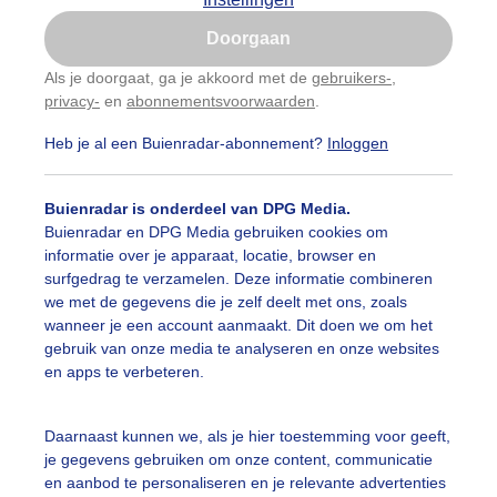
Is goed, toon de popup
Doorgaan
Nu niet, misschien later
Als je doorgaat, ga je akkoord met de
gebruikers-
,
privacy-
en
abonnementsvoorwaarden
.
Gebruik je Safari en wil je niet elke dag deze pop-up
zien?
Heb je al een Buienradar-abonnement?
Inloggen
Klik
hier
om dit aan te passen
Buienradar is onderdeel van DPG Media.
Buienradar en DPG Media gebruiken cookies om
informatie over je apparaat, locatie, browser en
surfgedrag te verzamelen. Deze informatie combineren
we met de gegevens die je zelf deelt met ons, zoals
wanneer je een account aanmaakt. Dit doen we om het
gebruik van onze media te analyseren en onze websites
en apps te verbeteren.
Daarnaast kunnen we, als je hier toestemming voor geeft,
je gegevens gebruiken om onze content, communicatie
en aanbod te personaliseren en je relevante advertenties