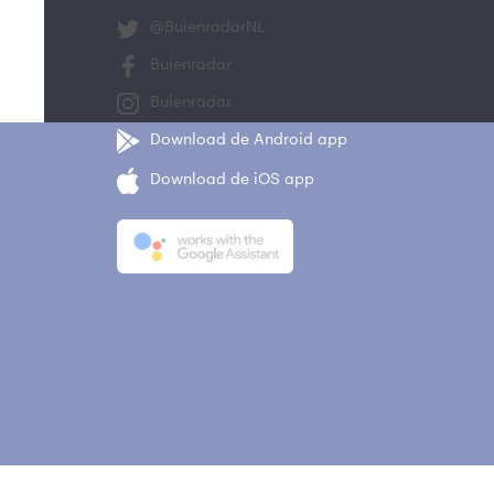
@BuienradarNL
Buienradar
Buienradar
Download de Android app
Download de iOS app