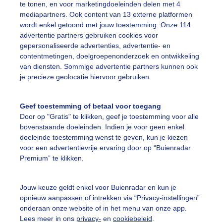
te tonen, en voor marketingdoeleinden delen met 4
mediapartners. Ook content van 13 externe platformen
r er is veel zon,blauwe lucht en lekker windje..bij het oud
wordt enkel getoond met jouw toestemming. Onze 114
r: Nel van Es
Gemaakt: 11-07-2025, 51x bekeken
advertentie partners gebruiken cookies voor
gepersonaliseerde advertenties, advertentie- en
contentmetingen, doelgroepenonderzoek en ontwikkeling
eerlijweer
Kustwachterstorentje
Veelwolkjes
van diensten. Sommige advertentie partners kunnen ook
je precieze geolocatie hiervoor gebruiken.
ekijk slideshow
Geef toestemming of betaal voor toegang
Door op "Gratis" te klikken, geef je toestemming voor alle
bovenstaande doeleinden. Indien je voor geen enkel
doeleinde toestemming wenst te geven, kun je kiezen
voor een advertentievrije ervaring door op “Buienradar
Premium” te klikken.
Een moment geduld
Jouw keuze geldt enkel voor Buienradar en kun je
opnieuw aanpassen of intrekken via “Privacy-instellingen”
onderaan onze website of in het menu van onze app.
uienradar
Mijn weer
Lees meer in ons
privacy-
en
cookiebeleid
.