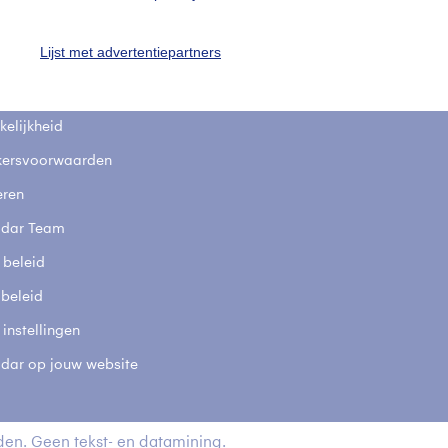
fsgegevens
De Bilt
Lijst met advertentiepartners
stelde vragen
t
elijkheid
kersvoorwaarden
eren
adar Team
 beleid
 beleid
 instellingen
adar op jouw website
en. Geen tekst- en datamining.