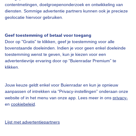
contentmetingen, doelgroepenonderzoek en ontwikkeling van
diensten. Sommige advertentie partners kunnen ook je precieze
Bedrijfsgegevens
geolocatie hiervoor gebruiken.
Veelgestelde vragen
Geef toestemming of betaal voor toegang
Contact
Door op "Gratis" te klikken, geef je toestemming voor alle
Toegankelijkheid
bovenstaande doeleinden. Indien je voor geen enkel doeleinde
toestemming wenst te geven, kun je kiezen voor een
Gebruikersvoorwaarden
advertentievrije ervaring door op “Buienradar Premium” te
klikken.
Adverteren
Buienradar Team
Jouw keuze geldt enkel voor Buienradar en kun je opnieuw
Privacy beleid
aanpassen of intrekken via “Privacy-instellingen” onderaan onze
website of in het menu van onze app. Lees meer in ons
privacy-
Cookie beleid
en
cookiebeleid
.
Privacy instellingen
Gratis weerdata
Lijst met advertentiepartners
@BuienradarNL