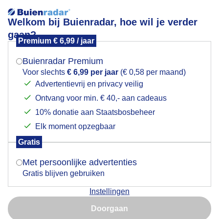
Welkom bij Buienradar, hoe wil je verder
gaan?
Premium € 6,99 / jaar
Mogen we je locatie gebruiken voor het
Corona rond de zon
weer?
Buienradar Premium
Voor slechts
€ 6,99 per jaar
(€ 0,58 per maand)
Advertentievrij en privacy veilig
Ontvang voor min. € 40,- aan cadeaus
Indien je hier nog geen akkoord op hebt gegeven,
verschijnt er zo een pop-up uit je browser waarin
10% donatie aan Staatsbosbeheer
deze toestemming gevraagd wordt.
Elk moment opzegbaar
Gratis
Is goed, toon de popup
Met persoonlijke advertenties
Gratis blijven gebruiken
Corona rond de zon
Instellingen
Nu niet, misschien later
Door: Layla Wijsmuller-Vafi
Gemaakt: 11-07-2025, 70x bekeken
Doorgaan
Gebruik je Safari en wil je niet elke dag deze pop-up zien?