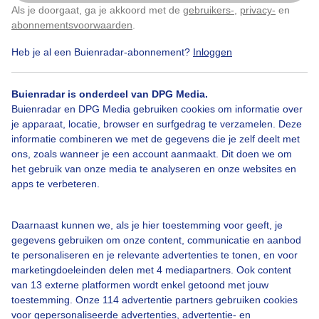
Als je doorgaat, ga je akkoord met de
gebruikers-
,
privacy-
en
Klik
hier
om dit aan te passen
abonnementsvoorwaarden
.
Heb je al een Buienradar-abonnement?
Inloggen
Zon
Corona
Zomer
Buienradar is onderdeel van DPG Media.
Buienradar en DPG Media gebruiken cookies om informatie over
Bekijk slideshow
je apparaat, locatie, browser en surfgedrag te verzamelen. Deze
informatie combineren we met de gegevens die je zelf deelt met
ons, zoals wanneer je een account aanmaakt. Dit doen we om
het gebruik van onze media te analyseren en onze websites en
apps te verbeteren.
Een moment geduld aub...
Daarnaast kunnen we, als je hier toestemming voor geeft, je
gegevens gebruiken om onze content, communicatie en aanbod
te personaliseren en je relevante advertenties te tonen, en voor
marketingdoeleinden delen met 4 mediapartners. Ook content
van 13 externe platformen wordt enkel getoond met jouw
toestemming. Onze 114 advertentie partners gebruiken cookies
voor gepersonaliseerde advertenties, advertentie- en
Over Buienradar