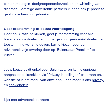
contentmetingen, doelgroepenonderzoek en ontwikkeling van
diensten. Sommige advertentie partners kunnen ook je precieze
Bedrijfsgegevens
geolocatie hiervoor gebruiken.
Veelgestelde vragen
Geef toestemming of betaal voor toegang
Contact
Door op "Gratis" te klikken, geef je toestemming voor alle
Toegankelijkheid
bovenstaande doeleinden. Indien je voor geen enkel doeleinde
toestemming wenst te geven, kun je kiezen voor een
Gebruikersvoorwaarden
advertentievrije ervaring door op “Buienradar Premium” te
klikken.
Adverteren
Buienradar Team
Jouw keuze geldt enkel voor Buienradar en kun je opnieuw
Privacy beleid
aanpassen of intrekken via “Privacy-instellingen” onderaan onze
website of in het menu van onze app. Lees meer in ons
privacy-
Cookie beleid
en
cookiebeleid
.
Privacy instellingen
Gratis weerdata
Lijst met advertentiepartners
@BuienradarNL