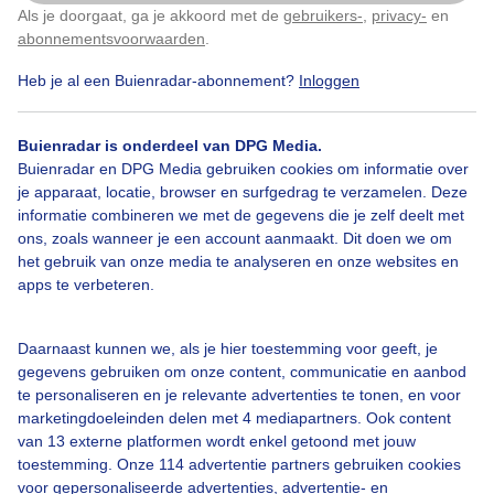
Als je doorgaat, ga je akkoord met de
gebruikers-
,
privacy-
en
Klik
hier
om dit aan te passen
abonnementsvoorwaarden
.
Heb je al een Buienradar-abonnement?
Inloggen
Zonnigenheerlijkterrasweer
Onderdeparasol
Buienradar is onderdeel van DPG Media.
Buienradar en DPG Media gebruiken cookies om informatie over
Bekijk slideshow
je apparaat, locatie, browser en surfgedrag te verzamelen. Deze
informatie combineren we met de gegevens die je zelf deelt met
ons, zoals wanneer je een account aanmaakt. Dit doen we om
het gebruik van onze media te analyseren en onze websites en
apps te verbeteren.
Een moment geduld aub...
Daarnaast kunnen we, als je hier toestemming voor geeft, je
gegevens gebruiken om onze content, communicatie en aanbod
te personaliseren en je relevante advertenties te tonen, en voor
marketingdoeleinden delen met 4 mediapartners. Ook content
van 13 externe platformen wordt enkel getoond met jouw
toestemming. Onze 114 advertentie partners gebruiken cookies
voor gepersonaliseerde advertenties, advertentie- en
Over Buienradar