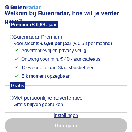
Welkom bij Buienradar, hoe wil je verder
gaan?
Premium € 6,99 / jaar
Mogen we je locatie gebruiken voor het
Zonnig en heerlijk terrasweer
weer?
Buienradar Premium
Voor slechts
€ 6,99 per jaar
(€ 0,58 per maand)
Advertentievrij en privacy veilig
Ontvang voor min. € 40,- aan cadeaus
Indien je hier nog geen akkoord op hebt gegeven,
verschijnt er zo een pop-up uit je browser waarin
10% donatie aan Staatsbosbeheer
deze toestemming gevraagd wordt.
Elk moment opzegbaar
Gratis
Is goed, toon de popup
Met persoonlijke advertenties
Gratis blijven gebruiken
Zonnig en heerlijk terrasweer
Instellingen
Nu niet, misschien later
Door: ria brasser
Gemaakt: 11-07-2025, 49x bekeken
Doorgaan
Gebruik je Safari en wil je niet elke dag deze pop-up zien?