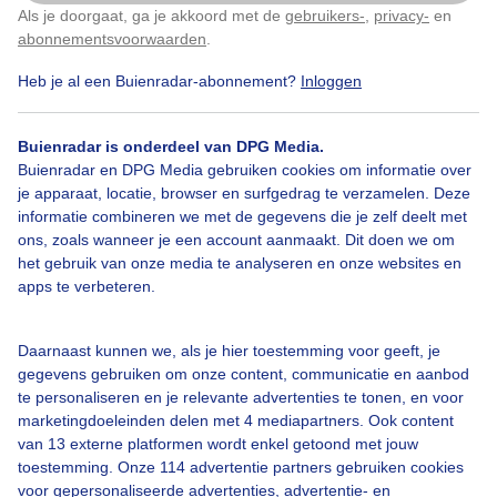
Als je doorgaat, ga je akkoord met de
gebruikers-
,
privacy-
en
Klik
hier
om dit aan te passen
abonnementsvoorwaarden
.
..op de dijk
Heb je al een Buienradar-abonnement?
Inloggen
Door: Nel van Es
Gemaakt: 10-07-2025, 74x bekeken
Buienradar is onderdeel van DPG Media.
Buienradar en DPG Media gebruiken cookies om informatie over
je apparaat, locatie, browser en surfgedrag te verzamelen. Deze
informatie combineren we met de gegevens die je zelf deelt met
ons, zoals wanneer je een account aanmaakt. Dit doen we om
Mooiweer
Spieggelbeeld
Vuurtoren
het gebruik van onze media te analyseren en onze websites en
apps te verbeteren.
Bekijk slideshow
Daarnaast kunnen we, als je hier toestemming voor geeft, je
gegevens gebruiken om onze content, communicatie en aanbod
te personaliseren en je relevante advertenties te tonen, en voor
marketingdoeleinden delen met 4 mediapartners. Ook content
van 13 externe platformen wordt enkel getoond met jouw
toestemming. Onze 114 advertentie partners gebruiken cookies
Een moment geduld aub...
voor gepersonaliseerde advertenties, advertentie- en