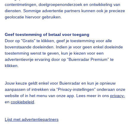
contentmetingen, doelgroepenonderzoek en ontwikkeling van
diensten. Sommige advertentie partners kunnen ook je precieze
geolocatie hiervoor gebruiken.
Geef toestemming of betaal voor toegang
Door op "Gratis" te klikken, geef je toestemming voor alle
Over Buienradar
bovenstaande doeleinden. Indien je voor geen enkel doeleinde
toestemming wenst te geven, kun je kiezen voor een
Bedrijfsgegevens
advertentievrije ervaring door op “Buienradar Premium” te
klikken.
Veelgestelde vragen
Contact
Jouw keuze geldt enkel voor Buienradar en kun je opnieuw
Toegankelijkheid
aanpassen of intrekken via “Privacy-instellingen” onderaan onze
website of in het menu van onze app. Lees meer in ons
privacy-
Gebruikersvoorwaarden
en
cookiebeleid
.
Adverteren
Buienradar Team
Lijst met advertentiepartners
Privacy beleid