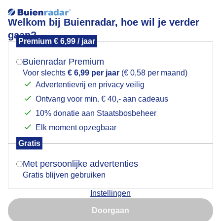
Welkom bij Buienradar, hoe wil je verder
gaan?
Premium € 6,99 / jaar
Mogen we je locatie gebruiken voor het
Lees meer.
weer?
Buienradar Premium
prachtige dag..veel zon en blauwe lucht,wolken.. en
Voor slechts
€ 6,99 per jaar
(€ 0,58 per maand)
niet al te veel wind...
Advertentievrij en privacy veilig
Ontvang voor min. € 40,- aan cadeaus
Indien je hier nog geen akkoord op hebt gegeven,
verschijnt er zo een pop-up uit je browser waarin
10% donatie aan Staatsbosbeheer
deze toestemming gevraagd wordt.
Elk moment opzegbaar
Gratis
Is goed, toon de popup
Met persoonlijke advertenties
Gratis blijven gebruiken
Instellingen
Nu niet, misschien later
Doorgaan
Gebruik je Safari en wil je niet elke dag deze pop-up zien?